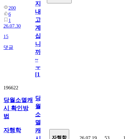
지
200
내
6
고
1
26.07.30
계
십
15
니
댓글
까
~
ㅜ
[
15
]
196622
당
당월소멸캐
월
시 확인방
소
법
멸
자행학
캐
자행학
26.07.19
53
1
시