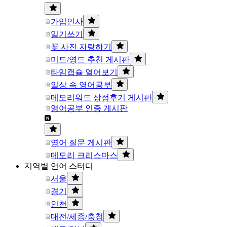
가입인사
일기쓰기
꽃 사진 자랑하기
미드/영드 추천 게시판
타임캡슐 열어보기
일상 속 영어공부
메모리워드 상점후기 게시판
영어공부 인증 게시판
영어 질문 게시판
메모리 크리스마스
지역별 언어 스터디
서울
경기
인천
대전/세종/충청