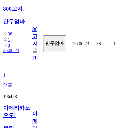
800고지.
만두엄마
800
38
고
1
지.
만두엄마
26.06.23
38
1
0
26.06.23
[
1
]
1
댓글
196428
아메리카노
아
오오!
메