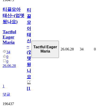
티끌모아
티
태산~(업뎃
끌
됬나요)
모
아
Tactful
태
Eager
산
Maria
~
Tactful Eager
26.06.28
34
0
Maria
(업
34
0
뎃
0
됬
26.06.28
나
요)
1
[
1
]
댓글
196437