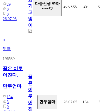
다종선생 쪼아
29
기
26.07.06
29
0
~~~♡
0
고
0
양
26.07.06
이
0
댓글
196530
꿈은 이루
어진다.
꿈
은
만두엄마
이
루
134
3
만두엄마
26.07.05
134
3
어
0
진