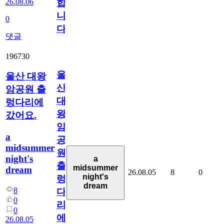
26.08.06
합
니
0
다
댓글
196730
울
울산 대왕
산
암공원 출
대
렁다리에
왕
갔어요.
암
a
공
midsummer
원
night's
a
출
midsummer
dream
26.08.05
8
0
night's
렁
dream
8
다
0
리
0
에
26.08.05