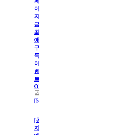
페
이
지
급!
최
애
구
독
이
벤
트
OPEN!
[
5
]
[공
지]