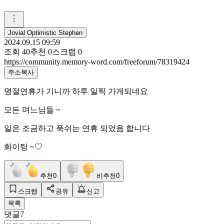
Jovial Optimistic Stephen
2024.09.15 09:59
조회
40
추천
0
스크랩
0
https://community.memory-word.com/freeforum/78319424
주소복사
명절연휴가 기니까 하루 일찍 가게되네요
모든 며느님들 ~
일은 조금하고 푹쉬는 연휴 되었음 합니다
화이팅 ~♡
추천
0
비추천
0
스크랩
공유
신고
목록
댓글
7