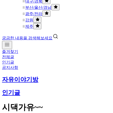
대구/경북
부산/울산/경남
광주/전라
강원
제주
궁금한 내용을 검색해보세요
즐겨찾기
전체글
인기글
공지사항
자유이야기방
인기글
시댁가유~~