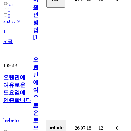
53
확
1
인
0
26.07.19
방
법
1
[
1
]
댓글
오
196613
랜
만
오랜만에
에
여유로운
여
토요일에
유
인증합니다
로
ㆍ
운
bebeto
토
요
bebeto
26.07.18
12
0