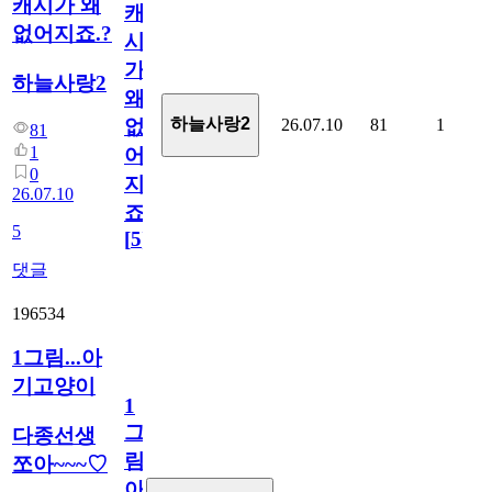
캐시가 왜
캐
없어지죠.?
시
가
하늘사랑2
왜
하늘사랑2
26.07.10
81
1
없
81
1
어
0
지
26.07.10
죠.?
5
[
5
]
댓글
196534
1그림...아
기고양이
1
그
다종선생
림...
쪼아~~~♡
아