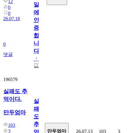
12
일
0
에
0
26.07.18
인
증
합
니
0
다
댓글
ㆍ
196579
실패도 추
억이다.
실
패
만두엄마
도
추
103
3
만두엄마
26.07.13
103
3
억