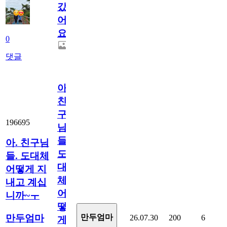
갔
어
요.
0
댓글
아.
친
구
196695
님
들.
아. 친구님
도
들. 도대체
대
어떻게 지
체
내고 계십
어
니까~ㅜ
떻
만두엄마
만두엄마
26.07.30
200
6
게