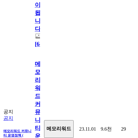
이
됩
니
다.
[
64
]
메
모
리
워
드
커
뮤
공지
공지
니
티
메모리워드
23.11.01
9.6천
29
메모리워드 커뮤니
운
티 운영정책 (