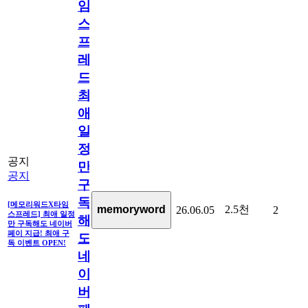
임
스
프
레
드]
최
애
일
정
공지
만
공지
구
독
[메모리워드X타임
2.5천
memoryword
26.06.05
2
스프레드] 최애 일정
해
만 구독해도 네이버
페이 지급! 최애 구
도
독 이벤트 OPEN!
네
이
버