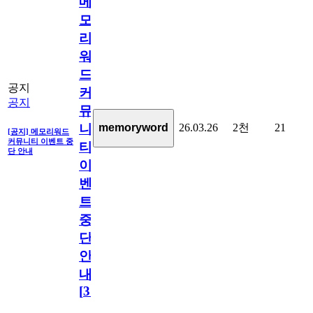
메
모
리
워
드
공지
커
공지
뮤
26.03.26
2천
21
memoryword
니
[공지] 메모리워드
커뮤니티 이벤트 중
티
단 안내
이
벤
트
중
단
안
내
[
31
]