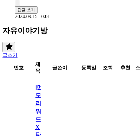
답글 쓰기
2024.09.15 10:01
자유이야기방
글쓰기
제
번호
글쓴이
등록일
조회
추천
목
[메
모
리
워
드
X
타