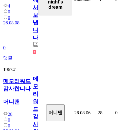
night's
4
서
dream
0
보
0
냅
26.08.08
니
다.
0
댓글
196741
메
메모리워드
모
감사합니다
리
워
머니맨
드
머니맨
26.08.06
28
0
28
감
0
사
0