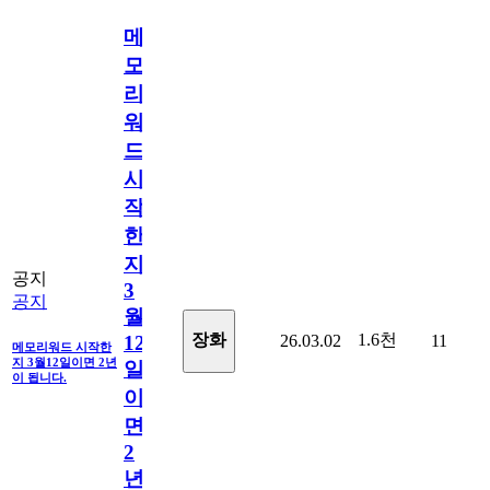
메
모
리
워
드
시
작
한
지
공지
3
공지
월
1.6천
장화
26.03.02
11
12
메모리워드 시작한
지 3월12일이면 2년
일
이 됩니다.
이
면
2
년