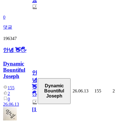
요.
0
댓글
196347
안녕 👋🖐
Dynamic
Bountiful
안
Joseph
녕
Dynamic
👋
155
26.06.13
155
2
Bountiful
2
🖐
Joseph
0
26.06.13
[
10
]