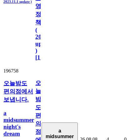
2023.11.1 update )
영
정
책
(
2023.11.1
update
)
[
110
]
196758
오
오늘밤도
늘
편의점에서
밤
보냅니다.
도
a
편
midsummer
의
night's
a
점
dream
midsummer
26.08.08
4
0
에