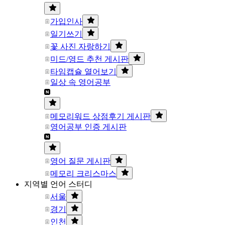
가입인사
일기쓰기
꽃 사진 자랑하기
미드/영드 추천 게시판
타임캡슐 열어보기
일상 속 영어공부
메모리워드 상점후기 게시판
영어공부 인증 게시판
영어 질문 게시판
메모리 크리스마스
지역별 언어 스터디
서울
경기
인천