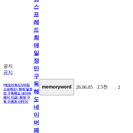
스
프
레
드]
최
애
일
정
공지
만
공지
구
독
[메모리워드X타임
2.5천
memoryword
26.06.05
2
스프레드] 최애 일정
해
만 구독해도 네이버
페이 지급! 최애 구
도
독 이벤트 OPEN!
네
이
버
페