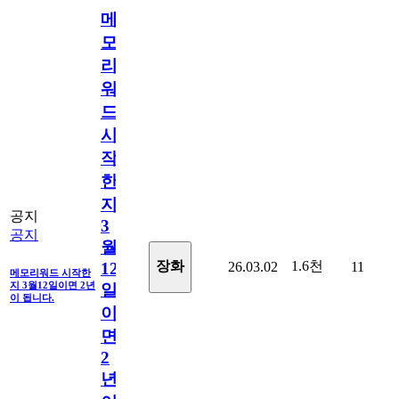
메
모
리
워
드
시
작
한
지
공지
3
공지
월
1.6천
장화
26.03.02
11
12
메모리워드 시작한
지 3월12일이면 2년
일
이 됩니다.
이
면
2
년