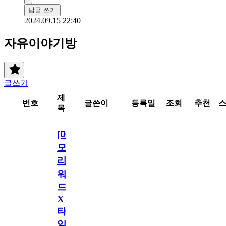
답글 쓰기
2024.09.15 22:40
자유이야기방
글쓰기
제
번호
글쓴이
등록일
조회
추천
목
[메
모
리
워
드
X
타
임