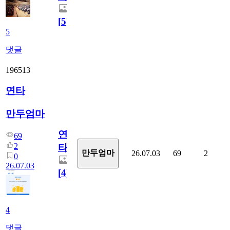
[
5
]
5
댓글
196513
연타
만두엄마
연
69
2
타
만두엄마
26.07.03
69
2
0
26.07.03
[
4
]
4
댓글