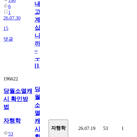
196
내
6
고
1
26.07.30
계
십
15
니
댓글
까
~
ㅜ
[
15
]
196622
당
당월소멸캐
월
시 확인방
소
법
멸
자행학
캐
자행학
26.07.19
53
1
시
53
확