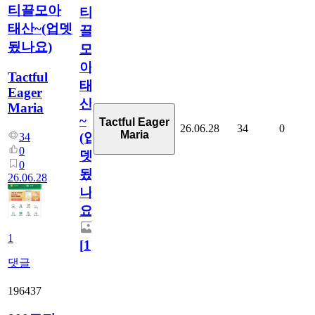
티끌모아
티
태산~(업뎃
끌
됬나요)
모
아
Tactful
태
Eager
산
Maria
~
Tactful Eager
26.06.28
34
0
Maria
(업
34
0
뎃
0
됬
26.06.28
나
요)
1
[
1
]
댓글
196437