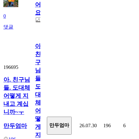
어
요.
0
댓글
아.
친
구
196695
님
들.
아. 친구님
도
들. 도대체
대
어떻게 지
체
내고 계십
어
니까~ㅜ
떻
만두엄마
만두엄마
26.07.30
196
6
게
지