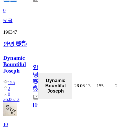
0
댓글
196347
안녕 👋🖐
Dynamic
Bountiful
안
Joseph
녕
Dynamic
👋
155
26.06.13
155
2
Bountiful
2
🖐
Joseph
0
26.06.13
[
10
]
10