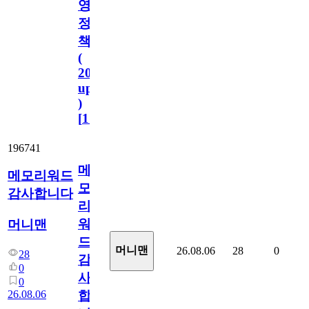
영
정
책
(
2023.11.1
update
)
[
110
]
196741
메
메모리워드
모
감사합니다
리
워
머니맨
드
머니맨
26.08.06
28
0
28
감
0
사
0
26.08.06
합