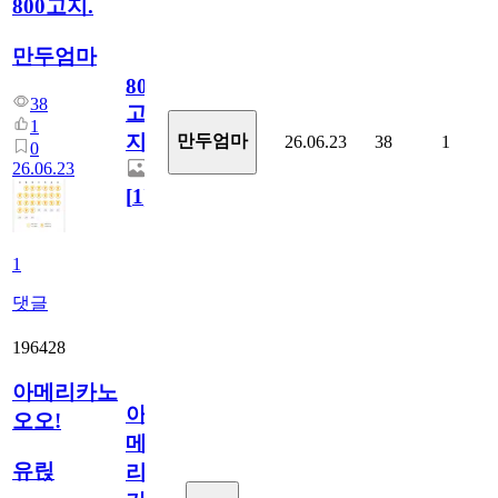
800고지.
만두엄마
800
38
고
1
지.
만두엄마
26.06.23
38
1
0
26.06.23
[
1
]
1
댓글
196428
아메리카노
아
오오!
메
유릱
리