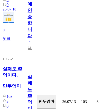
에
0
26.07.18
인
증
합
니
0
다
댓글
ㆍ
196579
실패도 추
억이다.
실
패
만두엄마
도
추
103
3
만두엄마
26.07.13
103
3
억
0
이