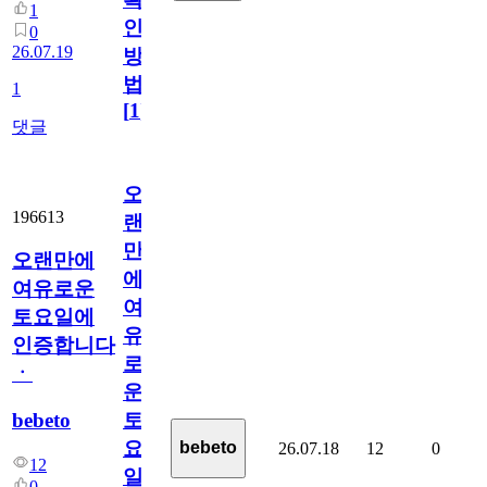
1
인
0
26.07.19
방
법
1
[
1
]
댓글
오
196613
랜
만
오랜만에
에
여유로운
여
토요일에
유
인증합니다
로
ㆍ
운
bebeto
토
요
bebeto
26.07.18
12
0
12
일
0