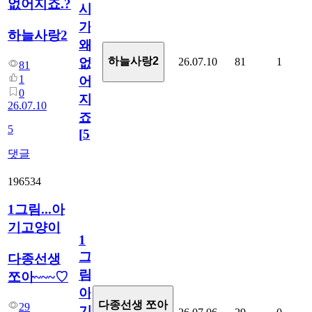
없어지죠.?
시
가
하늘사랑2
왜
하늘사랑2
26.07.10
81
1
없
81
1
어
0
지
26.07.10
죠.?
5
[
5
]
댓글
196534
1그림...아
기고양이
1
그
다종선생
림...
쪼아~~~♡
아
다종선생 쪼아
29
기