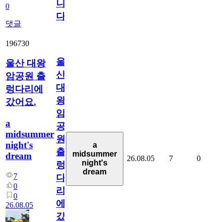
니
0
다
댓글
196730
울
울산 대왕
산
암공원 출
대
렁다리에
왕
갔어요.
암
a
공
midsummer
원
night's
a
출
midsummer
dream
26.08.05
7
0
night's
렁
dream
7
다
0
리
0
에
26.08.05
갔