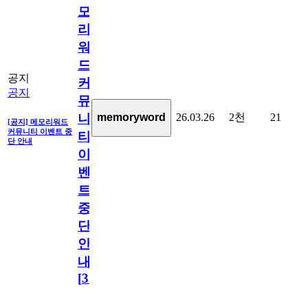
모
리
워
드
공지
커
공지
뮤
26.03.26
2천
21
memoryword
니
[공지] 메모리워드
커뮤니티 이벤트 중
티
단 안내
이
벤
트
중
단
안
내
[
31
]