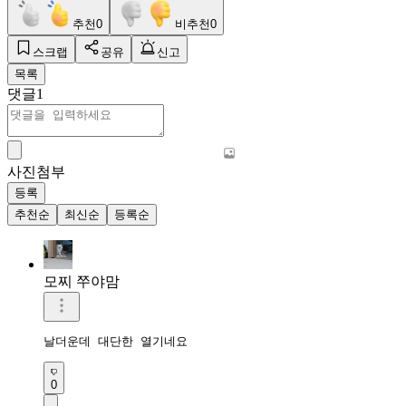
추천
0
비추천
0
스크랩
공유
신고
목록
댓글
1
사진첨부
등록
추천순
최신순
등록순
모찌 쭈야맘
날더운데 대단한 열기네요
0