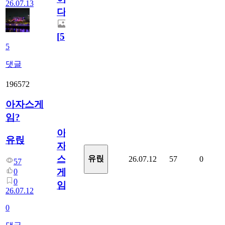
26.07.13
다.
[
5
]
5
댓글
196572
아자스게
임?
아
유릱
자
스
유릱
26.07.12
57
0
57
게
0
0
임?
26.07.12
0