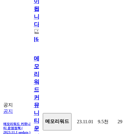
이
됩
니
다.
[
64
]
메
모
리
워
드
커
뮤
공지
공지
니
티
메모리워드
23.11.01
9.5천
29
메모리워드 커뮤니
운
티 운영정책 (
2023.11.1 update )