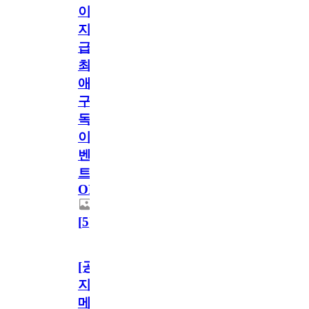
이
지
급!
최
애
구
독
이
벤
트
OPEN!
[
5
]
[공
지]
메