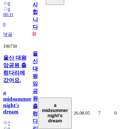
0
사
0
합
00:31
니
0
다
댓글
196730
울
울산 대왕
산
암공원 출
대
렁다리에
왕
갔어요.
암
공
a
원
midsummer
night's
a
출
midsummer
dream
26.08.05
7
0
렁
night's
다
dream
7
리