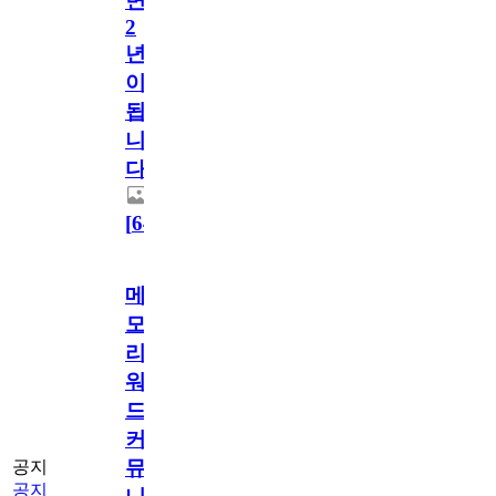
면
2
년
이
됩
니
다.
[
64
]
메
모
리
워
드
커
뮤
공지
공지