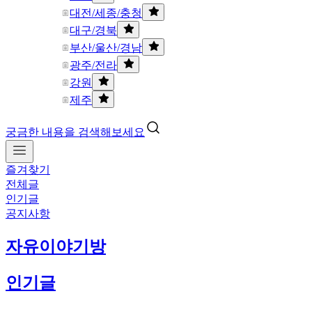
대전/세종/충청
대구/경북
부산/울산/경남
광주/전라
강원
제주
궁금한 내용을 검색해보세요
즐겨찾기
전체글
인기글
공지사항
자유이야기방
인기글