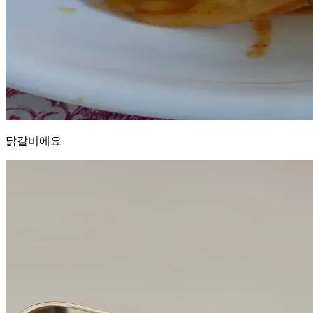
닭갈비에요