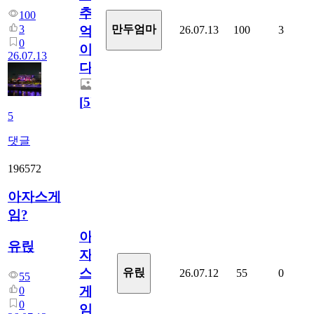
추
100
3
만두엄마
26.07.13
100
3
억
0
이
26.07.13
다.
[
5
]
5
댓글
196572
아자스게
임?
아
유릱
자
스
유릱
26.07.12
55
0
55
게
0
0
임?