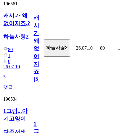
196561
캐시가 왜
캐
없어지죠.?
시
가
하늘사랑2
왜
하늘사랑2
26.07.10
80
1
없
80
1
어
0
지
26.07.10
죠.?
5
[
5
]
댓글
196534
1그림...아
기고양이
1
그
다종선생