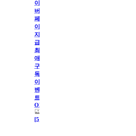
이
버
페
이
지
급!
최
애
구
독
이
벤
트
OPEN!
[
5
]