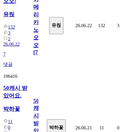
오오!
메
유릱
리
카
유릱
26.06.22
132
3
132
노
3
오
2
26.06.22
오!
[
7
]
7
댓글
196416
50캐시 받
았어요.
50
캐
박하꽃
시
11
받
0
박하꽃
26.06.21
11
0
았