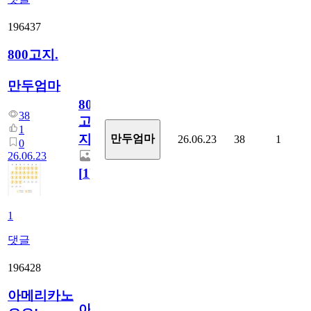
196437
800고지.
만두엄마
800
38
고
1
지.
만두엄마
26.06.23
38
1
0
26.06.23
[
1
]
1
댓글
196428
아메리카노
아