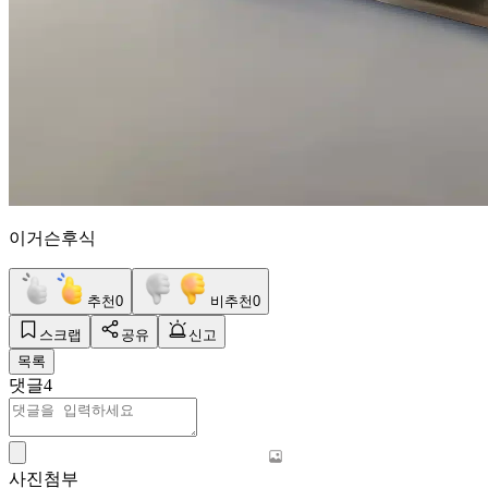
이거슨후식
추천
0
비추천
0
스크랩
공유
신고
목록
댓글
4
사진첨부