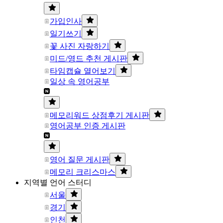
가입인사
일기쓰기
꽃 사진 자랑하기
미드/영드 추천 게시판
타임캡슐 열어보기
일상 속 영어공부
메모리워드 상점후기 게시판
영어공부 인증 게시판
영어 질문 게시판
메모리 크리스마스
지역별 언어 스터디
서울
경기
인천