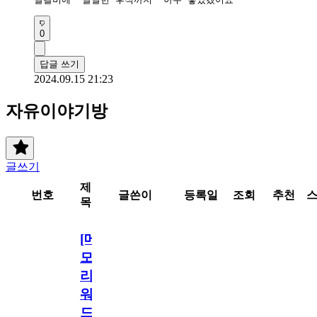
0
답글 쓰기
2024.09.15 21:23
자유이야기방
글쓰기
제
번호
글쓴이
등록일
조회
추천
목
[메
모
리
워
드