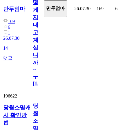
떻
만두엄마
만두엄마
26.07.30
169
6
게
지
169
내
6
고
1
26.07.30
계
십
14
니
댓글
까
~
ㅜ
[
14
]
196622
당
당월소멸캐
월
시 확인방
소
법
멸