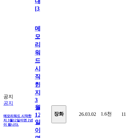
내
[
31
]
메
모
리
워
드
시
작
한
지
공지
3
공지
월
1.6천
장화
26.03.02
11
12
메모리워드 시작한
지 3월12일이면 2년
일
이 됩니다.
이