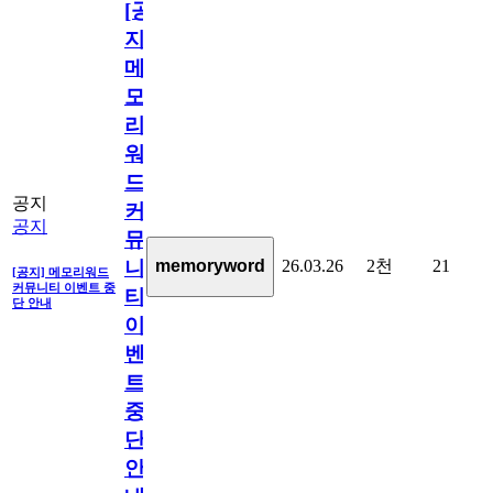
[공
지]
메
모
리
워
드
공지
커
공지
뮤
26.03.26
2천
21
memoryword
니
[공지] 메모리워드
커뮤니티 이벤트 중
티
단 안내
이
벤
트
중
단
안