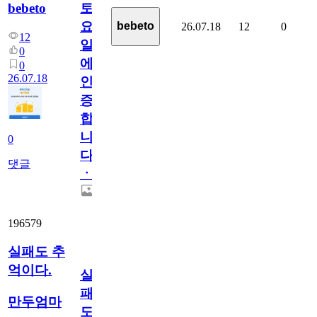
bebeto
토
요
bebeto
26.07.18
12
0
12
일
0
에
0
26.07.18
인
증
합
니
0
다
댓글
ㆍ
196579
실패도 추
억이다.
실
패
만두엄마
도