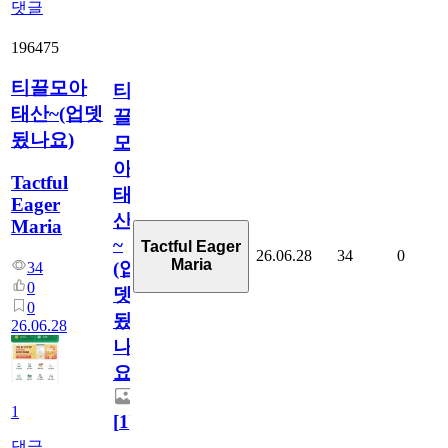
댓글
196475
티끌모아
티
태산~(업뎃
끌
됬나요)
모
아
Tactful
태
Eager
산
Maria
~
Tactful Eager
26.06.28
34
0
Maria
(업
34
0
뎃
0
됬
26.06.28
나
요)
1
[
1
]
댓글