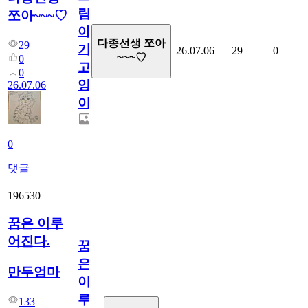
림...
쪼아~~~♡
아
다종선생 쪼아
29
기
26.07.06
29
0
~~~♡
0
고
0
양
26.07.06
이
0
댓글
196530
꿈은 이루
어진다.
꿈
은
만두엄마
이
루
133