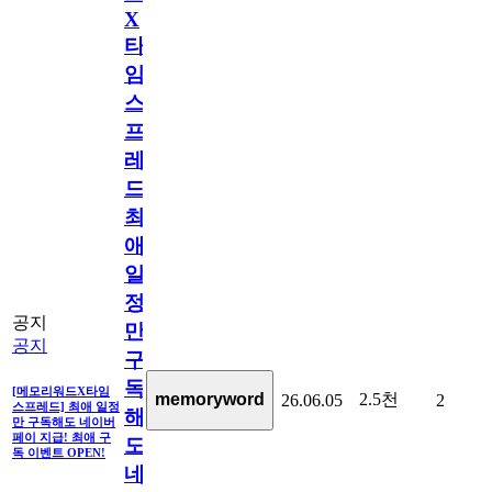
X
타
임
스
프
레
드]
최
애
일
정
공지
만
공지
구
독
[메모리워드X타임
2.5천
memoryword
26.06.05
2
스프레드] 최애 일정
해
만 구독해도 네이버
페이 지급! 최애 구
도
독 이벤트 OPEN!
네