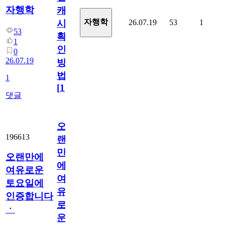
자행학
캐
자행학
26.07.19
53
1
시
53
확
1
인
0
26.07.19
방
법
1
[
1
]
댓글
오
196613
랜
만
오랜만에
에
여유로운
여
토요일에
유
인증합니다
로
ㆍ
운