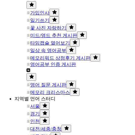
가입인사
일기쓰기
꽃 사진 자랑하기
미드/영드 추천 게시판
타임캡슐 열어보기
일상 속 영어공부
메모리워드 상점후기 게시판
영어공부 인증 게시판
영어 질문 게시판
메모리 크리스마스
지역별 언어 스터디
서울
경기
인천
대전/세종/충청