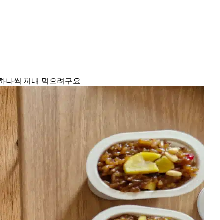
하나씩 꺼내 먹으려구요.