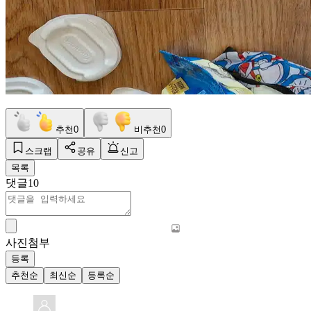
추천
0
비추천
0
스크랩
공유
신고
목록
댓글
10
사진첨부
등록
추천순
최신순
등록순