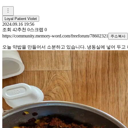
Loyal Patient Violet
2024.09.16 19:56
조회
42
추천
0
스크랩
0
https://community.memory-word.com/freeforum/78602321
주소복사
오늘 약밥을 만들어서 소분하고 있습니다. 냉동실에 넣어 두고 