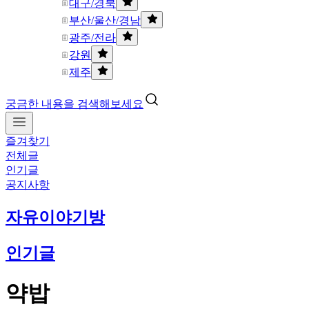
대구/경북
부산/울산/경남
광주/전라
강원
제주
궁금한 내용을 검색해보세요
즐겨찾기
전체글
인기글
공지사항
자유이야기방
인기글
약밥