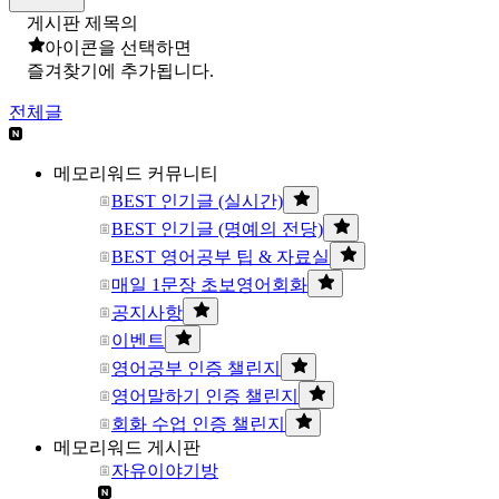
게시판 제목의
아이콘을 선택하면
즐겨찾기에 추가됩니다.
전체글
메모리워드 커뮤니티
BEST 인기글 (실시간)
BEST 인기글 (명예의 전당)
BEST 영어공부 팁 & 자료실
매일 1문장 초보영어회화
공지사항
이벤트
영어공부 인증 챌린지
영어말하기 인증 챌린지
회화 수업 인증 챌린지
메모리워드 게시판
자유이야기방