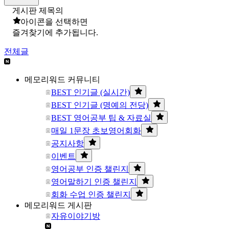
게시판 제목의
아이콘을 선택하면
즐겨찾기에 추가됩니다.
전체글
메모리워드 커뮤니티
BEST 인기글 (실시간)
BEST 인기글 (명예의 전당)
BEST 영어공부 팁 & 자료실
매일 1문장 초보영어회화
공지사항
이벤트
영어공부 인증 챌린지
영어말하기 인증 챌린지
회화 수업 인증 챌린지
메모리워드 게시판
자유이야기방