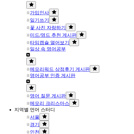
가입인사
일기쓰기
꽃 사진 자랑하기
미드/영드 추천 게시판
타임캡슐 열어보기
일상 속 영어공부
메모리워드 상점후기 게시판
영어공부 인증 게시판
영어 질문 게시판
메모리 크리스마스
지역별 언어 스터디
서울
경기
인천