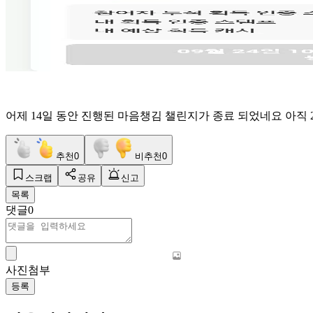
어제 14일 동안 진행된 마음챙김 챌린지가 종료 되었네요 아직
추천
0
비추천
0
스크랩
공유
신고
목록
댓글
0
사진첨부
등록