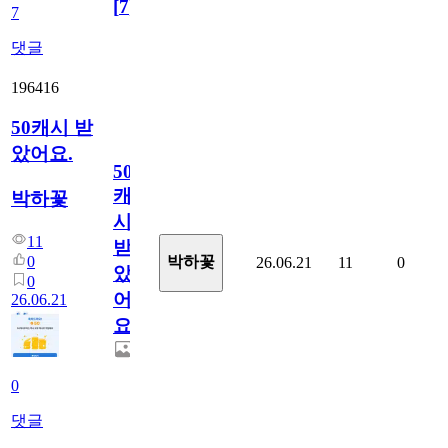
[
7
]
7
댓글
196416
50캐시 받
았어요.
50
캐
박하꽃
시
11
받
0
박하꽃
26.06.21
11
0
았
0
어
26.06.21
요.
0
댓글