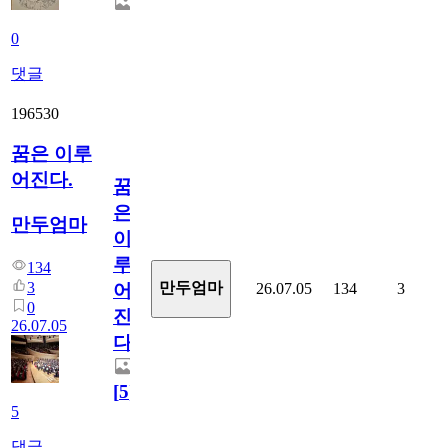
0
댓글
196530
꿈은 이루
어진다.
꿈
은
만두엄마
이
루
134
3
만두엄마
26.07.05
134
3
어
0
진
26.07.05
다.
[
5
]
5
댓글