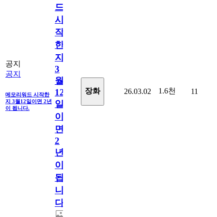
드
시
작
한
지
공지
3
공지
월
1.6천
장화
26.03.02
11
12
메모리워드 시작한
지 3월12일이면 2년
일
이 됩니다.
이
면
2
년
이
됩
니
다.