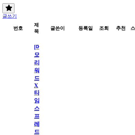
글쓰기
제
번호
글쓴이
등록일
조회
추천
목
[메
모
리
워
드
X
타
임
스
프
레
드]