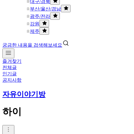
대구/경북
부산/울산/경남
광주/전라
강원
제주
궁금한 내용을 검색해보세요
즐겨찾기
전체글
인기글
공지사항
자유이야기방
하이