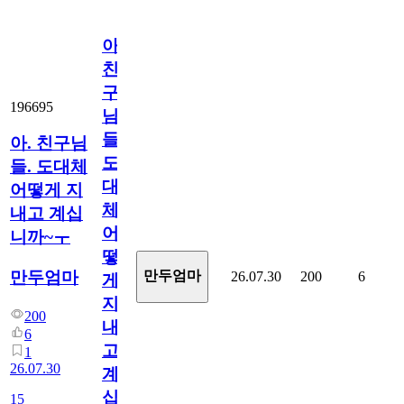
아.
친
구
196695
님
들.
아. 친구님
도
들. 도대체
대
어떻게 지
체
내고 계십
어
니까~ㅜ
떻
만두엄마
만두엄마
26.07.30
200
6
게
지
200
내
6
고
1
26.07.30
계
십
15