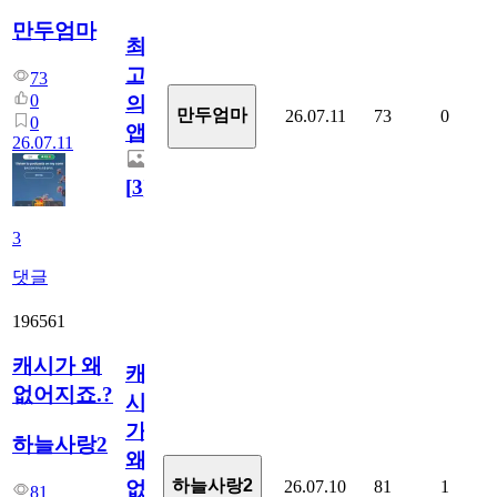
만두엄마
최
고
73
0
의
만두엄마
26.07.11
73
0
0
앱.
26.07.11
[
3
]
3
댓글
196561
캐시가 왜
캐
없어지죠.?
시
가
하늘사랑2
왜
하늘사랑2
26.07.10
81
1
없
81