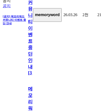
공지
커
공지
뮤
26.03.26
2천
21
memoryword
니
[공지] 메모리워드
커뮤니티 이벤트 중
티
단 안내
이
벤
트
중
단
안
내
[
31
]
메
모
리
워