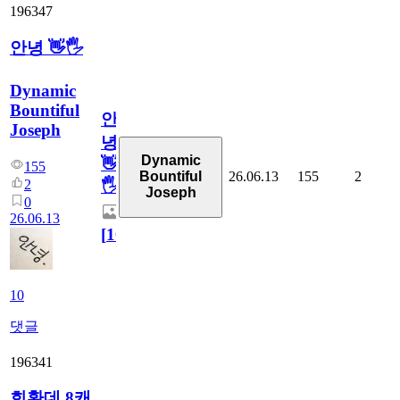
196347
안녕 👋🖐
Dynamic
Bountiful
안
Joseph
녕
Dynamic
👋
155
26.06.13
155
2
Bountiful
2
🖐
Joseph
0
26.06.13
[
10
]
10
댓글
196341
회환데 8캐