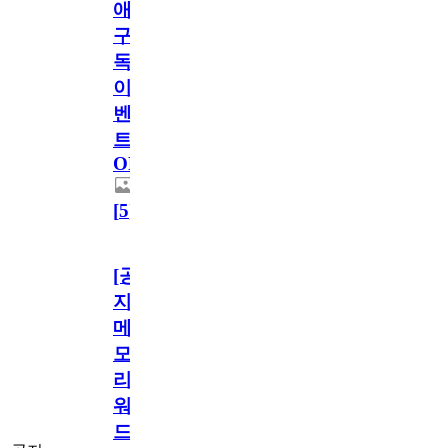
애
구
독
이
벤
트
OPEN!
[
5
]
[공
지]
메
모
리
워
드