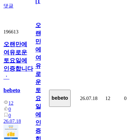
[
1
]
댓글
오
196613
랜
만
오랜만에
에
여유로운
여
토요일에
유
인증합니다
로
ㆍ
운
bebeto
토
요
bebeto
26.07.18
12
0
12
일
0
에
0
26.07.18
인
증
합