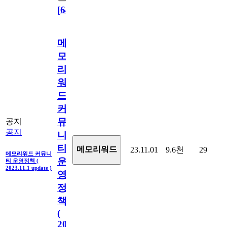
[
64
]
메
모
리
워
드
커
뮤
공지
공지
니
티
메모리워드
23.11.01
9.6천
29
메모리워드 커뮤니
운
티 운영정책 (
2023.11.1 update )
영
정
책
(
2023.11.1