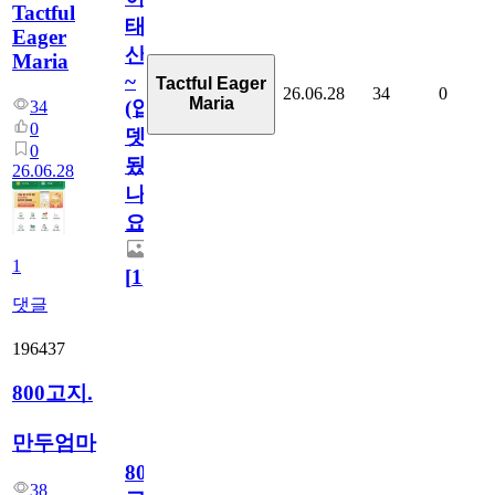
Tactful
태
Eager
산
Maria
~
Tactful Eager
26.06.28
34
0
Maria
(업
34
0
뎃
0
됬
26.06.28
나
요)
1
[
1
]
댓글
196437
800고지.
만두엄마
800
38