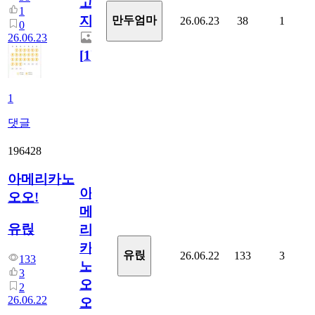
고
1
지.
만두엄마
26.06.23
38
1
0
26.06.23
[
1
]
1
댓글
196428
아메리카노
아
오오!
메
유릱
리
카
유릱
26.06.22
133
3
133
노
3
오
2
26.06.22
오!