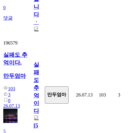
니
0
다
댓글
ㆍ
196579
실패도 추
억이다.
실
패
만두엄마
도
추
103
3
만두엄마
26.07.13
103
3
억
0
이
26.07.13
다.
[
5
]
5