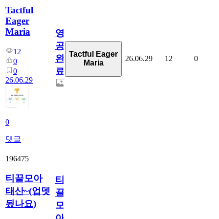
Tactful
Eager
Maria
영
공
12
Tactful Eager
완
26.06.29
12
0
0
Maria
료
0
26.06.29
0
댓글
196475
티끌모아
티
태산~(업뎃
끌
됬나요)
모
아