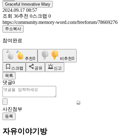
Graceful Innovative Mary
2024.09.17 08:57
조회
36
추천
0
스크랩
0
https://community.memory-word.com/freeforum/78669276
주소복사
참여완료
추천
0
비추천
0
스크랩
공유
신고
목록
댓글
0
사진첨부
등록
자유이야기방