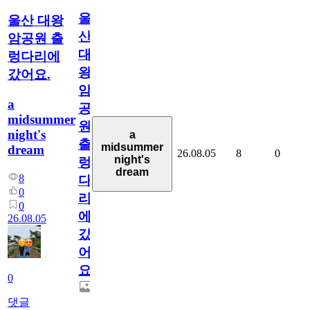
울
울산 대왕
산
암공원 출
대
렁다리에
왕
갔어요.
암
a
공
midsummer
원
night's
a
출
midsummer
dream
26.08.05
8
0
night's
렁
dream
8
다
0
리
0
에
26.08.05
갔
어
요.
0
댓글