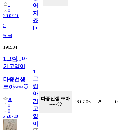
1
어
0
지
26.07.10
죠.?
5
[
5
]
댓글
196534
1그림...아
기고양이
1
그
다종선생
림...
쪼아~~~♡
아
다종선생 쪼아
29
기
26.07.06
29
0
~~~♡
0
고
0
양
26.07.06
이