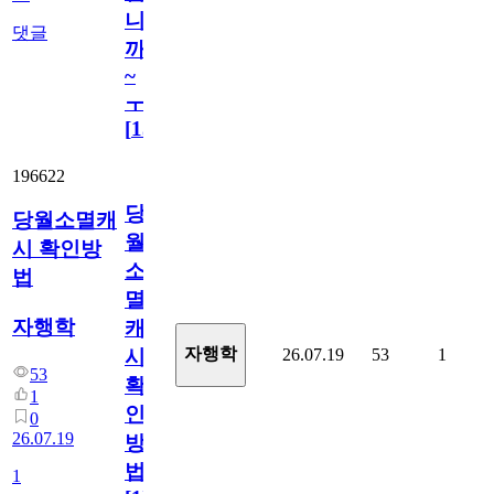
니
댓글
까
~
ㅜ
[
15
]
196622
당
당월소멸캐
월
시 확인방
소
법
멸
자행학
캐
자행학
26.07.19
53
1
시
53
확
1
인
0
26.07.19
방
법
1