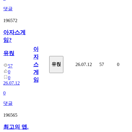
댓글
196572
아자스게
임?
아
유릱
자
스
유릱
26.07.12
57
0
57
게
0
0
임?
26.07.12
0
댓글
196565
최고의 앱.