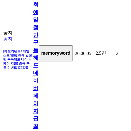
최
애
일
정
공지
만
공지
구
독
[메모리워드X타임
2.5천
memoryword
26.06.05
2
스프레드] 최애 일정
해
만 구독해도 네이버
페이 지급! 최애 구
도
독 이벤트 OPEN!
네
이
버
페
이
지
급!
최