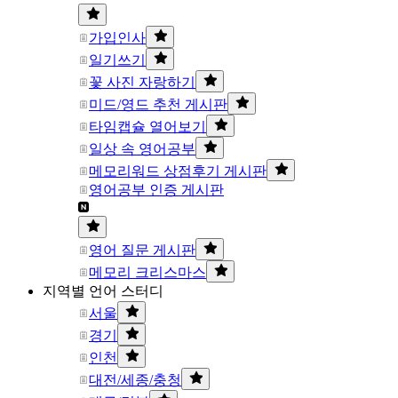
가입인사
일기쓰기
꽃 사진 자랑하기
미드/영드 추천 게시판
타임캡슐 열어보기
일상 속 영어공부
메모리워드 상점후기 게시판
영어공부 인증 게시판
영어 질문 게시판
메모리 크리스마스
지역별 언어 스터디
서울
경기
인천
대전/세종/충청