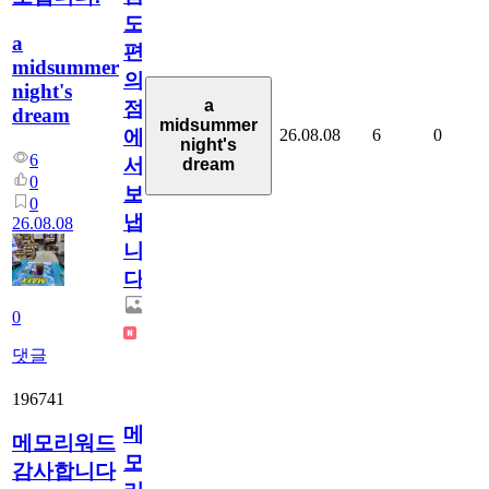
도
a
편
midsummer
의
night's
a
점
dream
midsummer
26.08.08
6
0
에
night's
6
서
dream
0
보
0
냅
26.08.08
니
다.
0
댓글
196741
메
메모리워드
모
감사합니다