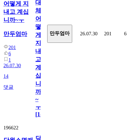
대
어떻게 지
체
내고 계십
어
니까~ㅜ
떻
만두엄마
만두엄마
26.07.30
201
6
게
지
201
내
6
고
1
26.07.30
계
십
14
니
댓글
까
~
ㅜ
[
14
]
196622
당