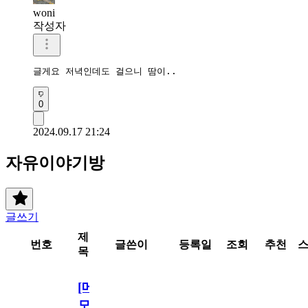
woni
작성자
글게요 저녁인데도 걸으니 땀이..
0
2024.09.17 21:24
자유이야기방
글쓰기
제
번호
글쓴이
등록일
조회
추천
목
[메
모