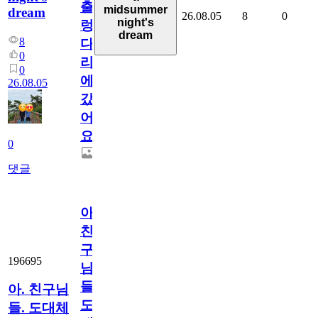
출
midsummer
dream
26.08.05
8
0
night's
렁
dream
8
다
0
리
0
에
26.08.05
갔
어
요.
0
댓글
아.
친
구
196695
님
들.
아. 친구님
도
들. 도대체