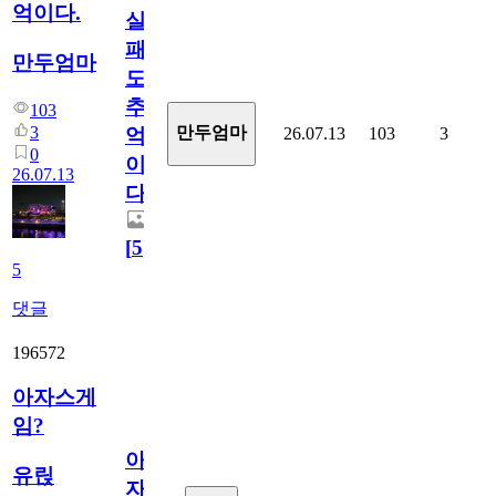
억이다.
실
패
만두엄마
도
추
103
3
만두엄마
26.07.13
103
3
억
0
이
26.07.13
다.
[
5
]
5
댓글
196572
아자스게
임?
아
유릱
자