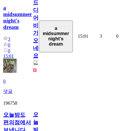
드
a
디
midsummer
어
night's
비
dream
a
가
midsummer
15:01
3
0
night's
3
오
dream
0
네
0
요.
15:01
0
댓글
196758
오
오늘밤도
늘
편의점에서
밤
보냅니다.