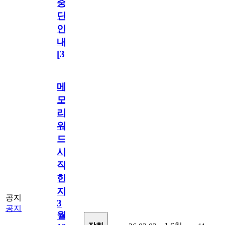
중
단
안
내
[
31
]
메
모
리
워
드
시
작
한
지
공지
3
공지
월