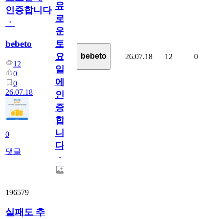
유
인증합니다
로
ㆍ
운
bebeto
토
요
bebeto
26.07.18
12
0
12
일
0
에
0
26.07.18
인
증
합
니
0
다
댓글
ㆍ
196579
실패도 추