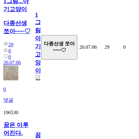
1그림...아
기고양이
1
그
다종선생
림...
쪼아~~~♡
아
다종선생 쪼아
29
기
26.07.06
29
0
~~~♡
0
고
0
양
26.07.06
이
0
댓글
196530
꿈은 이루
어진다.
꿈