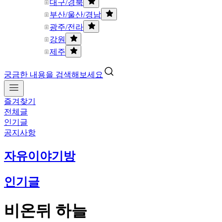
대구/경북
부산/울산/경남
광주/전라
강원
제주
궁금한 내용을 검색해보세요
즐겨찾기
전체글
인기글
공지사항
자유이야기방
인기글
비온뒤 하늘