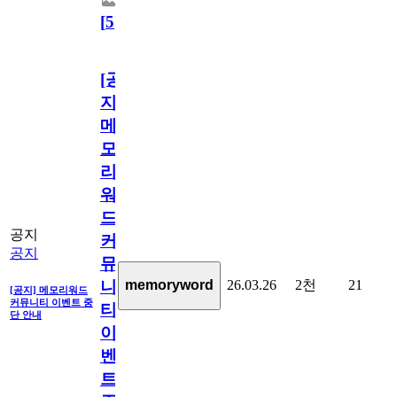
[
5
]
[공
지]
메
모
리
워
드
공지
커
공지
뮤
26.03.26
2천
21
memoryword
니
[공지] 메모리워드
커뮤니티 이벤트 중
티
단 안내
이
벤
트