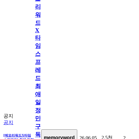
리
워
드
X
타
임
스
프
레
드]
최
애
일
정
공지
만
공지
구
독
[메모리워드X타임
2.5천
memoryword
26.06.05
2