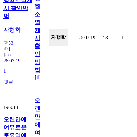
당월소멸캐
월
시 확인방
소
법
멸
자행학
캐
자행학
26.07.19
53
1
시
53
확
1
인
0
26.07.19
방
법
1
[
1
]
댓글
오
196613
랜
만
오랜만에
에
여유로운
여
토요일에