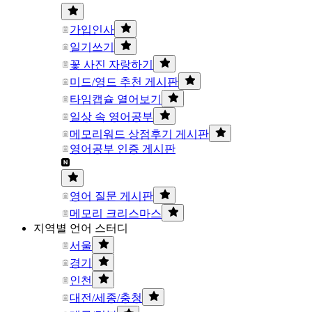
가입인사
일기쓰기
꽃 사진 자랑하기
미드/영드 추천 게시판
타임캡슐 열어보기
일상 속 영어공부
메모리워드 상점후기 게시판
영어공부 인증 게시판
영어 질문 게시판
메모리 크리스마스
지역별 언어 스터디
서울
경기
인천
대전/세종/충청