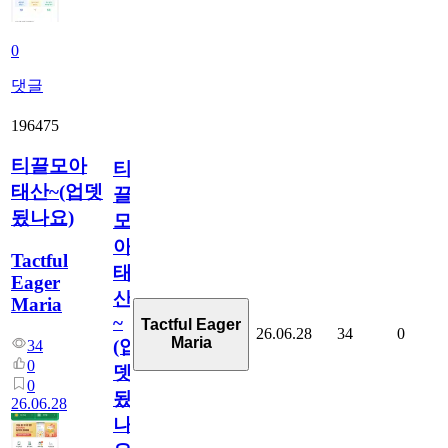
0
댓글
196475
티끌모아
티
태산~(업뎃
끌
됬나요)
모
아
Tactful
태
Eager
산
Maria
~
Tactful Eager
26.06.28
34
0
Maria
(업
34
0
뎃
0
됬
26.06.28
나