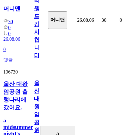
리
워
머니맨
드
머니맨
26.08.06
30
0
30
감
0
사
0
26.08.06
합
니
0
다
댓글
196730
울
울산 대왕
산
암공원 출
대
렁다리에
왕
갔어요.
암
a
공
midsummer
원
night's
a