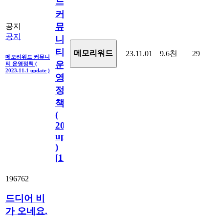
드
커
뮤
공지
공지
니
티
메모리워드
23.11.01
9.6천
29
메모리워드 커뮤니
운
티 운영정책 (
2023.11.1 update )
영
정
책
(
2023.11.1
update
)
[
110
]
196762
드디어 비
가 오네요.