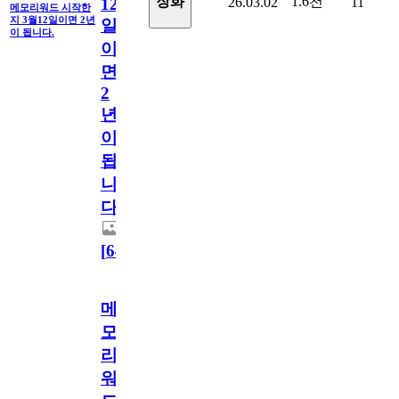
1.6천
장화
26.03.02
11
12
메모리워드 시작한
지 3월12일이면 2년
일
이 됩니다.
이
면
2
년
이
됩
니
다.
[
64
]
메
모
리
워