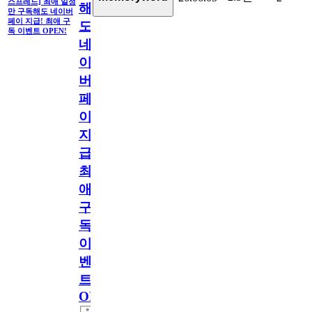
스프레드] 최애 일정
해
만 구독해도 네이버
페이 지급! 최애 구
도
독 이벤트 OPEN!
네
이
버
페
이
지
급!
최
애
구
독
이
벤
트
OPEN!