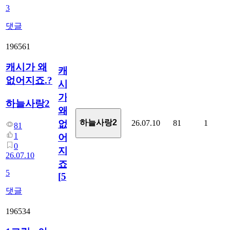
3
댓글
196561
캐시가 왜
캐
없어지죠.?
시
가
하늘사랑2
왜
하늘사랑2
26.07.10
81
1
없
81
1
어
0
지
26.07.10
죠.?
5
[
5
]
댓글
196534