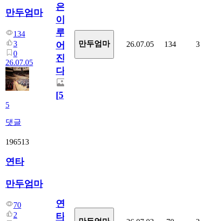
은
만두엄마
이
루
134
3
만두엄마
26.07.05
134
3
어
0
진
26.07.05
다.
[
5
]
5
댓글
196513
연타
만두엄마
연
70
2
타