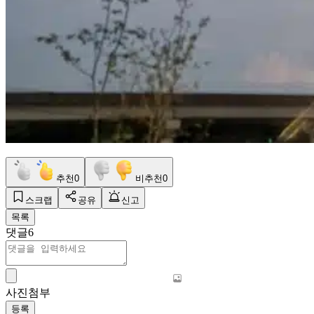
추천
0
비추천
0
스크랩
공유
신고
목록
댓글
6
사진첨부
등록