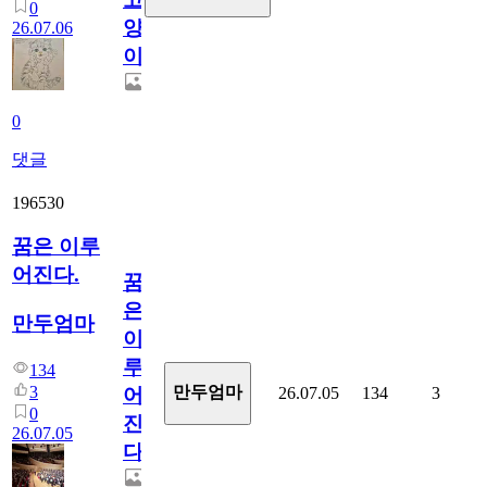
0
양
26.07.06
이
0
댓글
196530
꿈은 이루
어진다.
꿈
은
만두엄마
이
루
134
3
만두엄마
26.07.05
134
3
어
0
진
26.07.05
다.