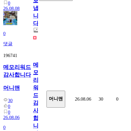
보
0
냅
26.08.08
니
다.
0
댓글
196741
메
메모리워드
모
감사합니다
리
워
머니맨
드
머니맨
26.08.06
30
0
30
감
0
사
0
26.08.06
합
니
0