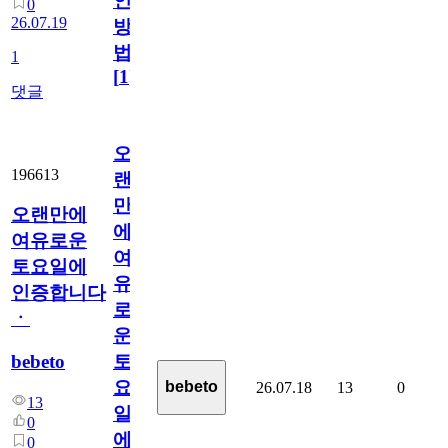
인
0
26.07.19
방
법
1
[
1
]
댓글
오
196613
랜
만
오랜만에
에
여유로운
여
토요일에
유
인증합니다
로
ㆍ
운
bebeto
토
요
bebeto
26.07.18
13
0
13
일
0
에
0