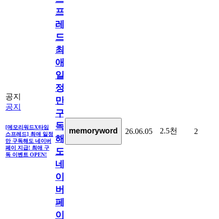
프
레
드]
최
애
일
정
공지
만
공지
구
독
[메모리워드X타임
2.5천
memoryword
26.06.05
2
스프레드] 최애 일정
해
만 구독해도 네이버
페이 지급! 최애 구
도
독 이벤트 OPEN!
네
이
버
페
이