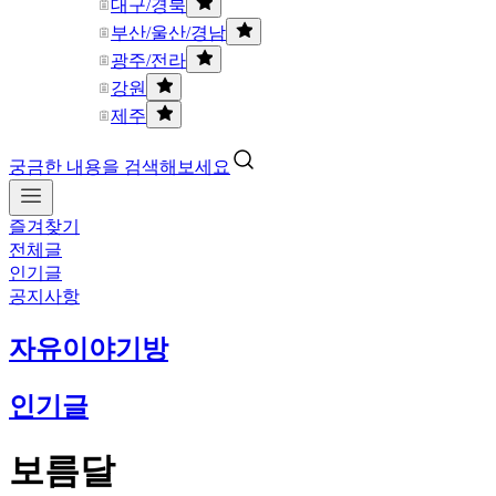
대구/경북
부산/울산/경남
광주/전라
강원
제주
궁금한 내용을 검색해보세요
즐겨찾기
전체글
인기글
공지사항
자유이야기방
인기글
보름달