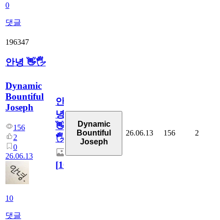
0
댓글
196347
안녕 👋🖐
Dynamic
Bountiful
안
Joseph
녕
Dynamic
👋
156
26.06.13
156
2
Bountiful
2
🖐
Joseph
0
26.06.13
[
10
]
10
댓글