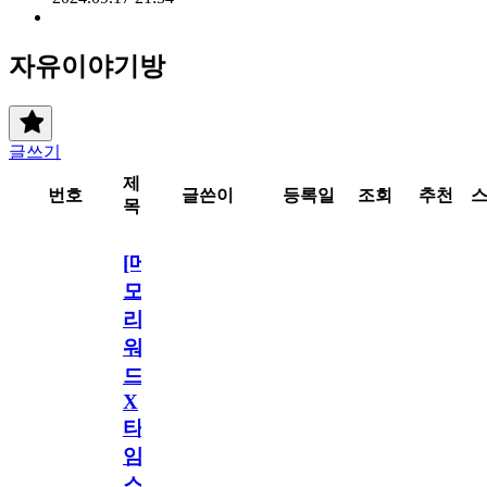
자유이야기방
글쓰기
제
번호
글쓴이
등록일
조회
추천
목
[메
모
리
워
드
X
타
임
스