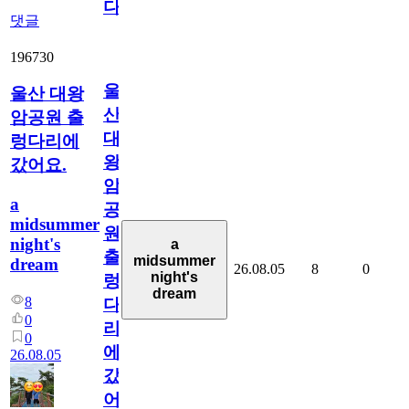
다
댓글
196730
울
울산 대왕
산
암공원 출
대
렁다리에
왕
갔어요.
암
a
공
midsummer
원
night's
a
출
midsummer
dream
26.08.05
8
0
night's
렁
dream
8
다
0
리
0
에
26.08.05
갔
어