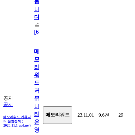
됩
니
다.
[
64
]
메
모
리
워
드
커
뮤
공지
공지
니
티
메모리워드
23.11.01
9.6천
29
메모리워드 커뮤니
운
티 운영정책 (
2023.11.1 update )
영