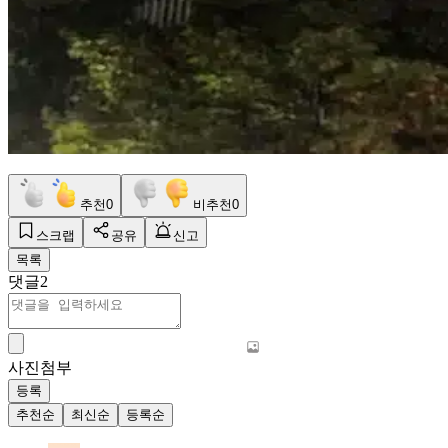
추천
0
비추천
0
스크랩
공유
신고
목록
댓글
2
사진첨부
등록
추천순
최신순
등록순