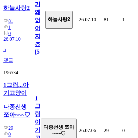
가
하늘사랑2
왜
하늘사랑2
26.07.10
81
1
없
81
1
어
0
지
26.07.10
죠.?
5
[
5
]
댓글
196534
1그림...아
기고양이
1
그
다종선생
림...
쪼아~~~♡
아
다종선생 쪼아
29
기
26.07.06
29
0
~~~♡
0
고