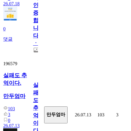
26.07.18
인
증
합
니
0
다
댓글
ㆍ
196579
실패도 추
억이다.
실
패
만두엄마
도
추
103
3
만두엄마
26.07.13
103
3
억
0
이
26.07.13
다.