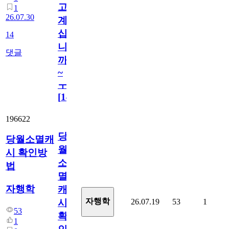
고
1
26.07.30
계
십
14
니
댓글
까
~
ㅜ
[
14
]
196622
당
당월소멸캐
월
시 확인방
소
법
멸
자행학
캐
자행학
26.07.19
53
1
시
53
확
1