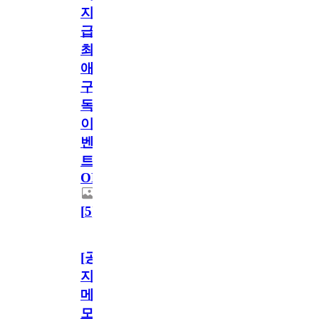
지
급!
최
애
구
독
이
벤
트
OPEN!
[
5
]
[공
지]
메
모