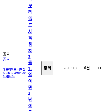
모
리
워
드
시
작
한
지
공지
3
공지
월
1.6천
장화
26.03.02
11
12
메모리워드 시작한
지 3월12일이면 2년
일
이 됩니다.
이
면
2
년
이