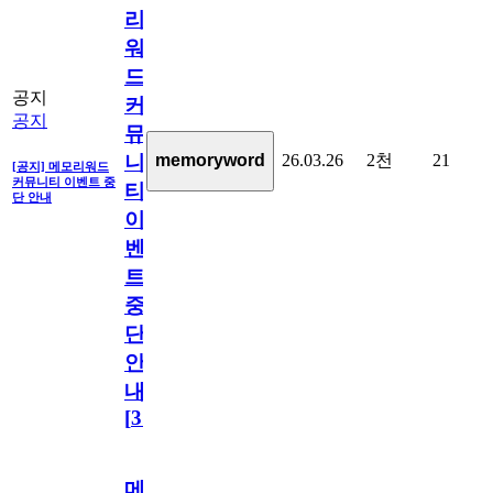
리
워
드
공지
커
공지
뮤
26.03.26
2천
21
memoryword
니
[공지] 메모리워드
커뮤니티 이벤트 중
티
단 안내
이
벤
트
중
단
안
내
[
31
]
메