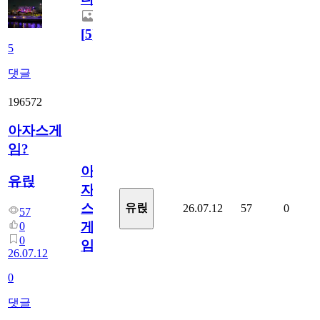
[
5
]
5
댓글
196572
아자스게
임?
아
유릱
자
스
유릱
26.07.12
57
0
57
게
0
0
임?
26.07.12
0
댓글