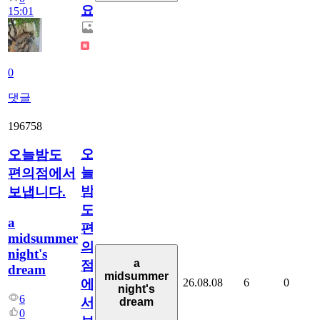
요.
15:01
0
댓글
196758
오
오늘밤도
늘
편의점에서
밤
보냅니다.
도
a
편
midsummer
의
night's
a
점
dream
midsummer
26.08.08
6
0
에
night's
6
서
dream
0