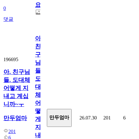
요.
0
댓글
아.
친
구
196695
님
들.
아. 친구님
도
들. 도대체
대
어떻게 지
체
내고 계십
어
니까~ㅜ
떻
만두엄마
만두엄마
26.07.30
201
6
게
지
201
내
6