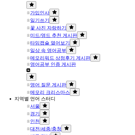
가입인사
일기쓰기
꽃 사진 자랑하기
미드/영드 추천 게시판
타임캡슐 열어보기
일상 속 영어공부
메모리워드 상점후기 게시판
영어공부 인증 게시판
영어 질문 게시판
메모리 크리스마스
지역별 언어 스터디
서울
경기
인천
대전/세종/충청