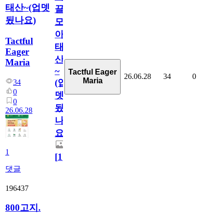
태산~(업뎃
끌
됬나요)
모
아
Tactful
태
Eager
산
Maria
~
Tactful Eager
26.06.28
34
0
Maria
(업
34
0
뎃
0
됬
26.06.28
나
요)
1
[
1
]
댓글
196437
800고지.