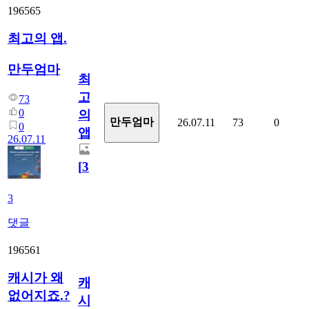
196565
최고의 앱.
만두엄마
최
고
73
0
의
만두엄마
26.07.11
73
0
0
앱.
26.07.11
[
3
]
3
댓글
196561
캐시가 왜
캐
없어지죠.?
시