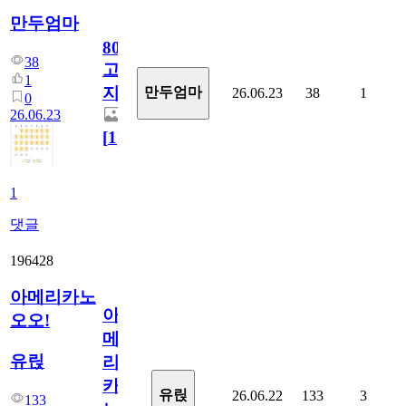
만두엄마
800
38
고
1
지.
만두엄마
26.06.23
38
1
0
26.06.23
[
1
]
1
댓글
196428
아메리카노
아
오오!
메
유릱
리
카
유릱
26.06.22
133
3
133