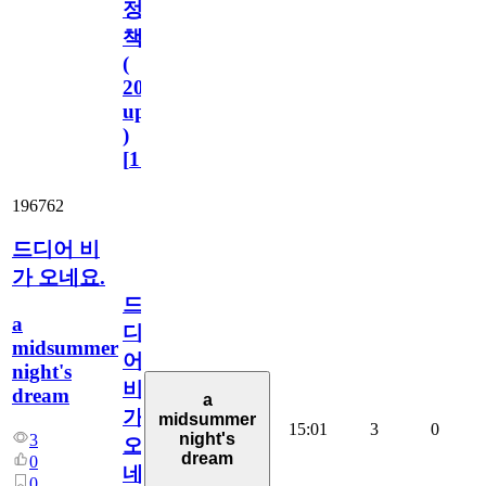
정
책
(
2023.11.1
update
)
[
110
]
196762
드디어 비
가 오네요.
드
a
디
midsummer
어
night's
비
dream
a
가
midsummer
15:01
3
0
night's
3
오
dream
0
네
0