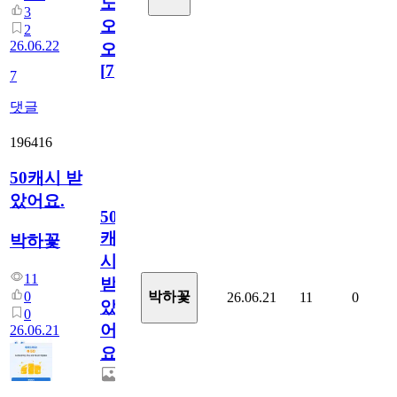
노
3
오
2
26.06.22
오!
[
7
]
7
댓글
196416
50캐시 받
았어요.
50
캐
박하꽃
시
11
받
0
박하꽃
26.06.21
11
0
았
0
어
26.06.21
요.