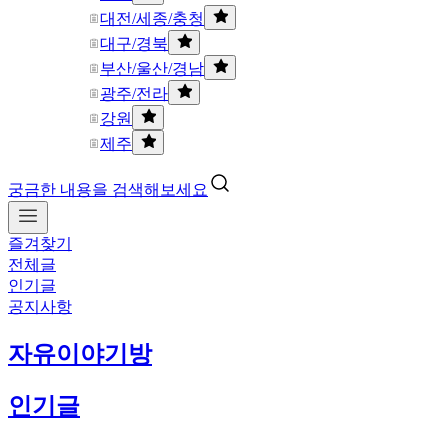
대전/세종/충청
대구/경북
부산/울산/경남
광주/전라
강원
제주
궁금한 내용을 검색해보세요
즐겨찾기
전체글
인기글
공지사항
자유이야기방
인기글