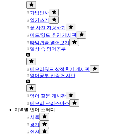
가입인사
일기쓰기
꽃 사진 자랑하기
미드/영드 추천 게시판
타임캡슐 열어보기
일상 속 영어공부
메모리워드 상점후기 게시판
영어공부 인증 게시판
영어 질문 게시판
메모리 크리스마스
지역별 언어 스터디
서울
경기
인천