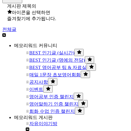
게시판 제목의
아이콘을 선택하면
즐겨찾기에 추가됩니다.
전체글
메모리워드 커뮤니티
BEST 인기글 (실시간)
BEST 인기글 (명예의 전당)
BEST 영어공부 팁 & 자료실
매일 1문장 초보영어회화
공지사항
이벤트
영어공부 인증 챌린지
영어말하기 인증 챌린지
회화 수업 인증 챌린지
메모리워드 게시판
자유이야기방