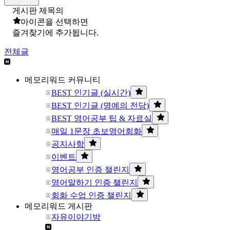
게시판 제목의
아이콘을 선택하면
즐겨찾기에 추가됩니다.
전체글
메모리워드 커뮤니티
BEST 인기글 (실시간)
BEST 인기글 (명예의 전당)
BEST 영어공부 팁 & 자료실
매일 1문장 초보영어회화
공지사항
이벤트
영어공부 인증 챌린지
영어말하기 인증 챌린지
회화 수업 인증 챌린지
메모리워드 게시판
자유이야기방