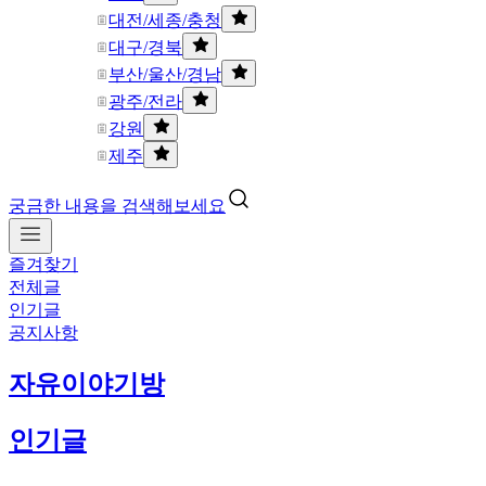
대전/세종/충청
대구/경북
부산/울산/경남
광주/전라
강원
제주
궁금한 내용을 검색해보세요
즐겨찾기
전체글
인기글
공지사항
자유이야기방
인기글