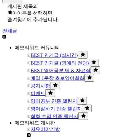
게시판 제목의
아이콘을 선택하면
즐겨찾기에 추가됩니다.
전체글
메모리워드 커뮤니티
BEST 인기글 (실시간)
BEST 인기글 (명예의 전당)
BEST 영어공부 팁 & 자료실
매일 1문장 초보영어회화
공지사항
이벤트
영어공부 인증 챌린지
영어말하기 인증 챌린지
회화 수업 인증 챌린지
메모리워드 게시판
자유이야기방