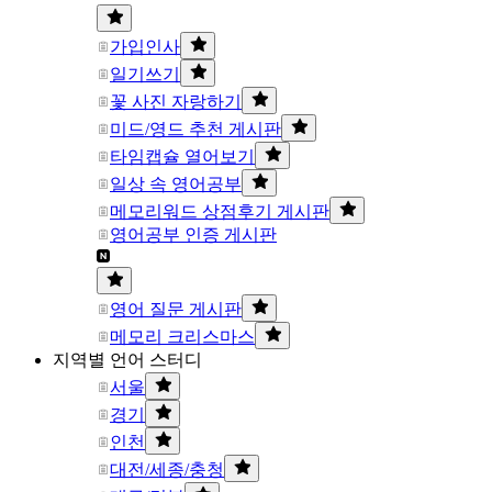
가입인사
일기쓰기
꽃 사진 자랑하기
미드/영드 추천 게시판
타임캡슐 열어보기
일상 속 영어공부
메모리워드 상점후기 게시판
영어공부 인증 게시판
영어 질문 게시판
메모리 크리스마스
지역별 언어 스터디
서울
경기
인천
대전/세종/충청