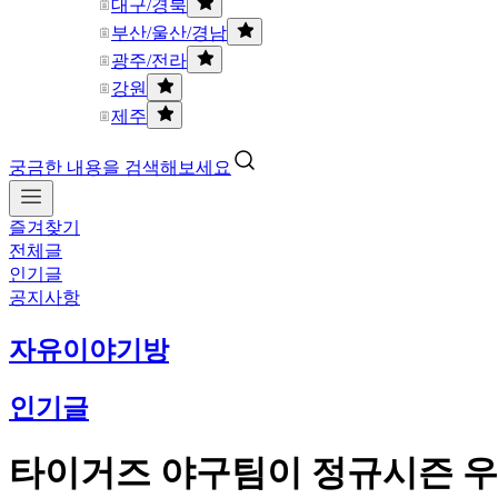
대구/경북
부산/울산/경남
광주/전라
강원
제주
궁금한 내용을 검색해보세요
즐겨찾기
전체글
인기글
공지사항
자유이야기방
인기글
타이거즈 야구팀이 정규시즌 우