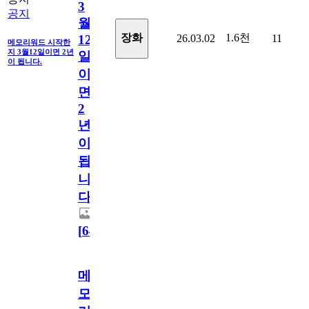
3
공지
월
1.6천
장화
26.03.02
11
12
메모리워드 시작한
지 3월12일이면 2년
일
이 됩니다.
이
면
2
년
이
됩
니
다.
[
64
]
메
모