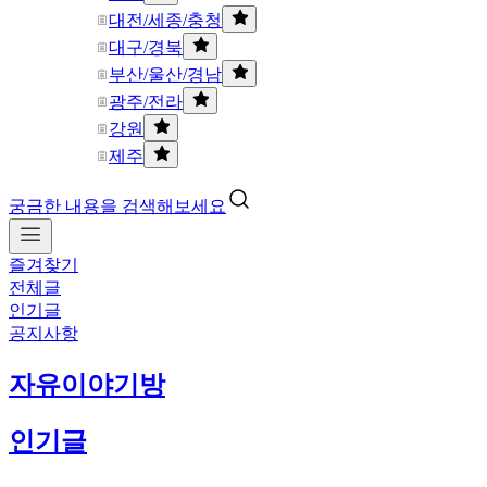
대전/세종/충청
대구/경북
부산/울산/경남
광주/전라
강원
제주
궁금한 내용을 검색해보세요
즐겨찾기
전체글
인기글
공지사항
자유이야기방
인기글