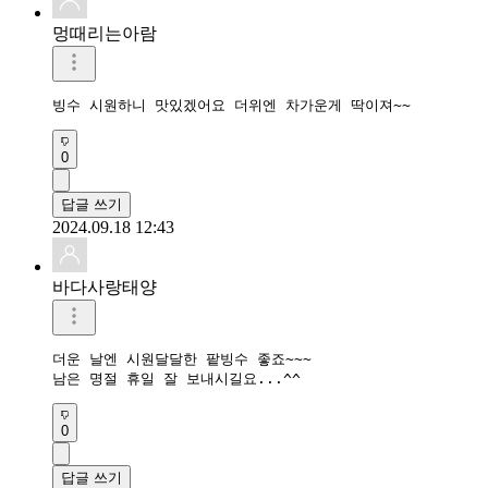
멍때리는아람
빙수 시원하니 맛있겠어요 더위엔 차가운게 딱이져~~
0
답글 쓰기
2024.09.18 12:43
바다사랑태양
더운 날엔 시원달달한 팥빙수 좋죠~~~

남은 명절 휴일 잘 보내시길요...^^
0
답글 쓰기