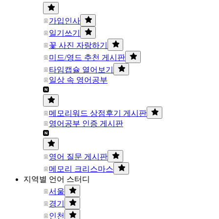
가입인사
일기쓰기
꽃 사진 자랑하기
미드/영드 추천 게시판
타임캡슐 열어보기
일상 속 영어공부
메모리워드 상점후기 게시판
영어공부 인증 게시판
영어 질문 게시판
메모리 크리스마스
지역별 언어 스터디
서울
경기
인천