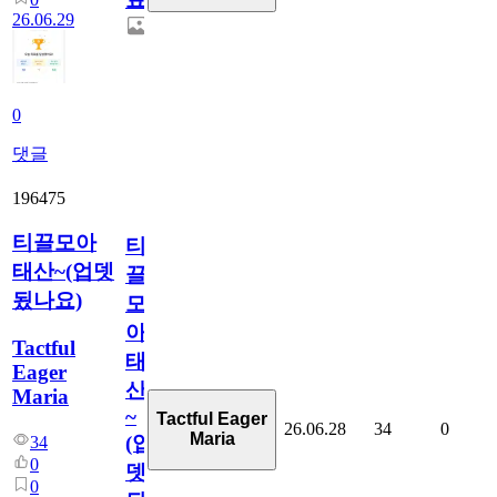
26.06.29
0
댓글
196475
티끌모아
티
태산~(업뎃
끌
됬나요)
모
아
Tactful
태
Eager
산
Maria
~
Tactful Eager
26.06.28
34
0
Maria
(업
34
0
뎃
0