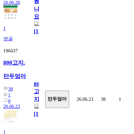
됬
26.06.28
나
요)
1
[
1
]
댓글
196437
800고지.
만두엄마
800
38
고
1
지.
만두엄마
26.06.23
38
1
0
26.06.23
[
1
]
1