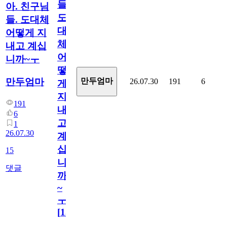
들.
아. 친구님
도
들. 도대체
대
어떻게 지
체
내고 계십
어
니까~ㅜ
떻
만두엄마
만두엄마
26.07.30
191
6
게
지
191
내
6
고
1
26.07.30
계
십
15
니
댓글
까
~
ㅜ
[
15
]