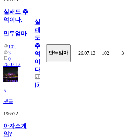
실패도 추
억이다.
실
패
만두엄마
도
추
102
3
만두엄마
26.07.13
102
3
억
0
이
26.07.13
다.
[
5
]
5
댓글
196572
아자스게
임?