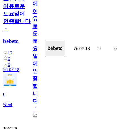
에
여유로운
여
토요일에
유
인증합니다
로
ㆍ
운
bebeto
토
요
bebeto
26.07.18
12
0
12
일
0
에
0
26.07.18
인
증
합
니
0
다
댓글
ㆍ
196579