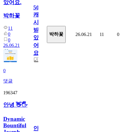
았어요.
50
캐
박하꽃
시
11
받
0
박하꽃
26.06.21
11
0
았
0
어
26.06.21
요.
0
댓글
196347
안녕 👋🖐
Dynamic
Bountiful
안
Joseph