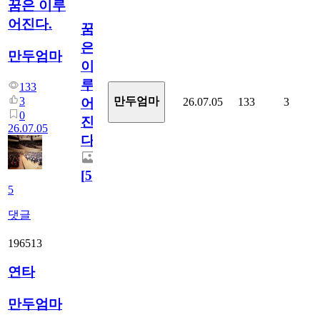
꿈은 이루
어진다.
꿈
은
만두엄마
이
루
133
3
만두엄마
26.07.05
133
3
어
0
진
26.07.05
다.
[
5
]
5
댓글
196513
연타
만두엄마