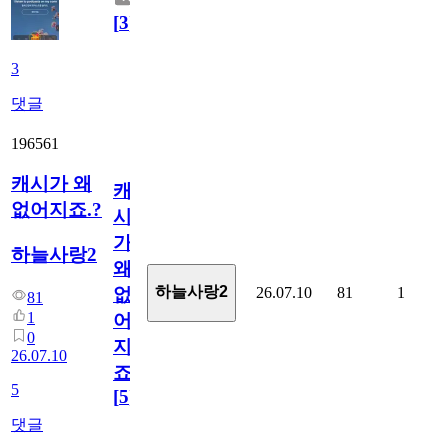
[
3
]
3
댓글
196561
캐시가 왜
캐
없어지죠.?
시
가
하늘사랑2
왜
하늘사랑2
26.07.10
81
1
없
81
1
어
0
지
26.07.10
죠.?
5
[
5
]
댓글