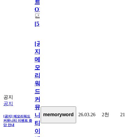
트
OPEN!
[
5
]
[공
지]
메
모
리
워
드
공지
커
공지
뮤
26.03.26
2천
21
memoryword
니
[공지] 메모리워드
커뮤니티 이벤트 중
티
단 안내
이