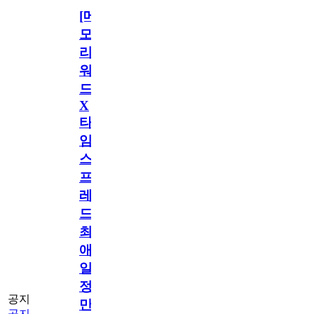
[메
모
리
워
드
X
타
임
스
프
레
드]
최
애
일
정
공지
만
공지