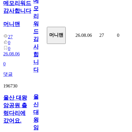
메
메모리워드
모
감사합니다
리
워
머니맨
드
머니맨
26.08.06
27
0
27
감
0
사
0
26.08.06
합
니
0
다
댓글
196730
울
울산 대왕
산
암공원 출
대
렁다리에
왕
갔어요.
암