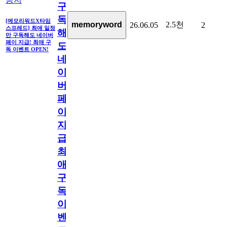
구
독
[메모리워드X타임
2.5천
memoryword
26.06.05
2
스프레드] 최애 일정
해
만 구독해도 네이버
페이 지급! 최애 구
도
독 이벤트 OPEN!
네
이
버
페
이
지
급!
최
애
구
독
이
벤