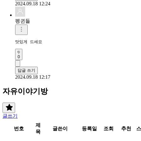
2024.09.18 12:24
펭귄들
맛있게 드세요
0
답글 쓰기
2024.09.18 12:17
자유이야기방
글쓰기
제
번호
글쓴이
등록일
조회
추천
목