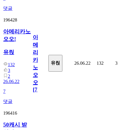
댓글
196428
아메리카노
아
오오!
메
유릱
리
카
유릱
26.06.22
132
3
132
노
3
오
2
26.06.22
오!
[
7
]
7
댓글
196416
50캐시 받