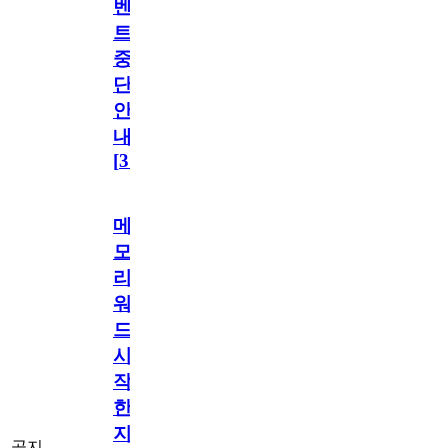
벤
트
중
단
안
내
[
31
]
메
모
리
워
드
시
작
한
지
공지