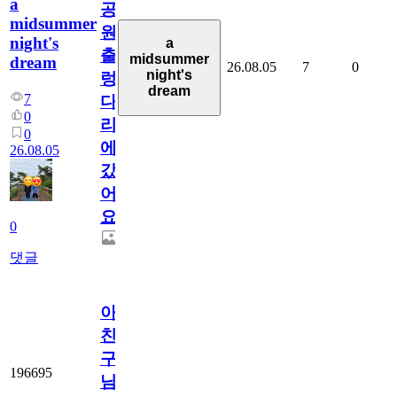
a
공
midsummer
원
night's
a
출
midsummer
dream
26.08.05
7
0
night's
렁
dream
7
다
0
리
0
에
26.08.05
갔
어
요.
0
댓글
아.
친
구
196695
님