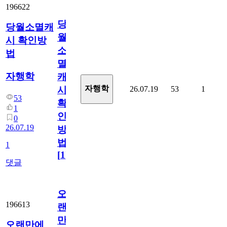
196622
당
당월소멸캐
월
시 확인방
소
법
멸
자행학
캐
자행학
26.07.19
53
1
시
53
확
1
인
0
26.07.19
방
법
1
[
1
]
댓글
오
196613
랜
만
오랜만에