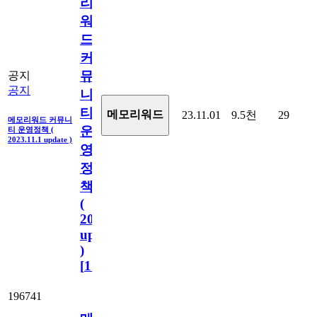
리
워
드
커
뮤
공지
공지
니
티
메모리워드
23.11.01
9.5천
29
메모리워드 커뮤니
운
티 운영정책 (
2023.11.1 update )
영
정
책
(
2023.11.1
update
)
[
110
]
196741