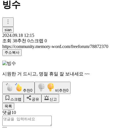
빙수
sian
2024.09.18 12:15
조회
38
추천
0
스크랩
0
https://community.memory-word.com/freeforum/78872370
주소복사
시원한 거 드시고, 명절 휴일 잘 보내세요 ~~
추천
0
비추천
0
스크랩
공유
신고
목록
댓글
10