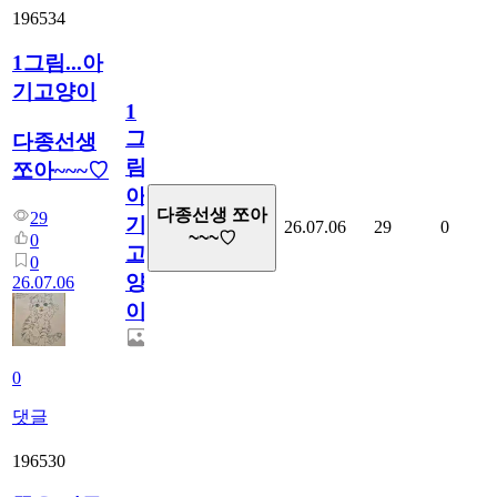
196534
1그림...아
기고양이
1
그
다종선생
림...
쪼아~~~♡
아
다종선생 쪼아
29
기
26.07.06
29
0
~~~♡
0
고
0
양
26.07.06
이
0
댓글
196530