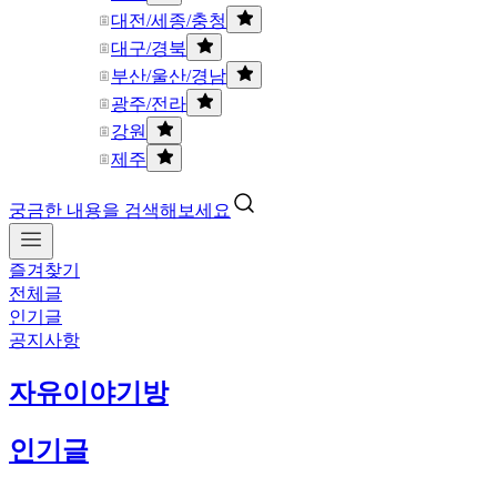
대전/세종/충청
대구/경북
부산/울산/경남
광주/전라
강원
제주
궁금한 내용을 검색해보세요
즐겨찾기
전체글
인기글
공지사항
자유이야기방
인기글