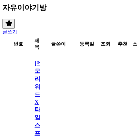
자유이야기방
글쓰기
제
번호
글쓴이
등록일
조회
추천
목
[메
모
리
워
드
X
타
임
스
프