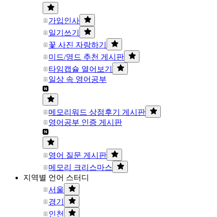
가입인사
일기쓰기
꽃 사진 자랑하기
미드/영드 추천 게시판
타임캡슐 열어보기
일상 속 영어공부
메모리워드 상점후기 게시판
영어공부 인증 게시판
영어 질문 게시판
메모리 크리스마스
지역별 언어 스터디
서울
경기
인천