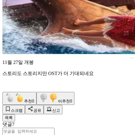
11월 27일 개봉
스토리도 스토리지만 OST가 더 기대되네요
추천
0
비추천
0
스크랩
공유
신고
목록
댓글
7