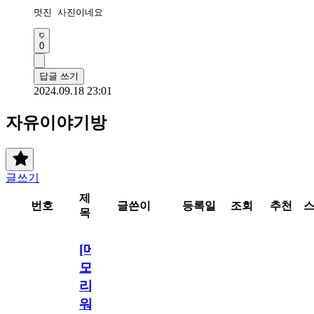
멋진 사진이네요
0
답글 쓰기
2024.09.18 23:01
자유이야기방
글쓰기
제
번호
글쓴이
등록일
조회
추천
목
[메
모
리
워