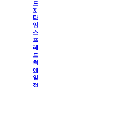
드
X
타
임
스
프
레
드]
최
애
일
정
공지
만
공지
구
독
[메모리워드X타임
2.5천
memoryword
26.06.05
2
스프레드] 최애 일정
해
만 구독해도 네이버
페이 지급! 최애 구
도
독 이벤트 OPEN!