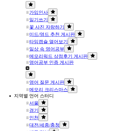
가입인사
일기쓰기
꽃 사진 자랑하기
미드/영드 추천 게시판
타임캡슐 열어보기
일상 속 영어공부
메모리워드 상점후기 게시판
영어공부 인증 게시판
영어 질문 게시판
메모리 크리스마스
지역별 언어 스터디
서울
경기
인천
대전/세종/충청