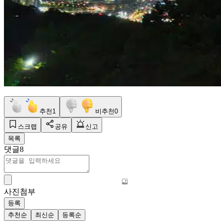
추천
1
비추천
0
스크랩
공유
신고
목록
댓글
8
사진첨부
등록
추천순
최신순
등록순