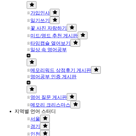
가입인사
일기쓰기
꽃 사진 자랑하기
미드/영드 추천 게시판
타임캡슐 열어보기
일상 속 영어공부
메모리워드 상점후기 게시판
영어공부 인증 게시판
영어 질문 게시판
메모리 크리스마스
지역별 언어 스터디
서울
경기
인천