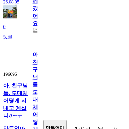
에
26.08.05
갔
어
요.
0
댓글
아.
친
구
196695
님
들.
아. 친구님
도
들. 도대체
대
어떻게 지
체
내고 계십
어
니까~ㅜ
떻
만두엄마
만두엄마
26.07.30
193
6