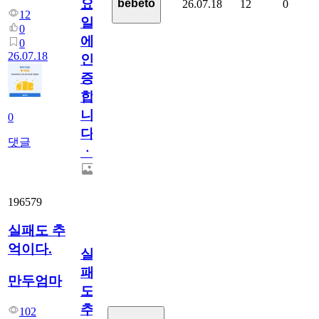
요
bebeto
26.07.18
12
0
12
일
0
에
0
26.07.18
인
증
합
니
0
다
댓글
ㆍ
196579
실패도 추
억이다.
실
패
만두엄마
도
추
102