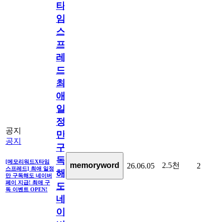
타
임
스
프
레
드]
최
애
일
정
공지
만
공지
구
독
[메모리워드X타임
2.5천
memoryword
26.06.05
2
스프레드] 최애 일정
해
만 구독해도 네이버
페이 지급! 최애 구
도
독 이벤트 OPEN!
네
이