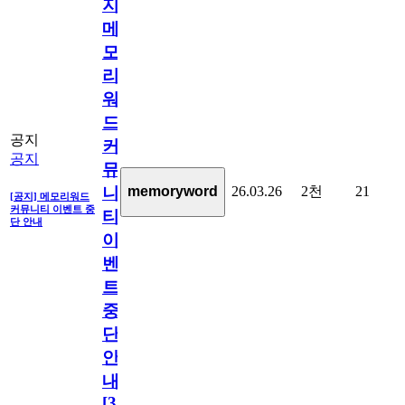
지]
메
모
리
워
드
공지
커
공지
뮤
26.03.26
2천
21
memoryword
니
[공지] 메모리워드
커뮤니티 이벤트 중
티
단 안내
이
벤
트
중
단
안
내
[
31
]