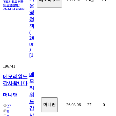
메모리워드 커뮤니
운
티 운영정책 (
2023.11.1 update )
영
정
책
(
2023.11.1
update
)
[
110
]
196741
메
메모리워드
모
감사합니다
리
워
머니맨
드
머니맨
26.08.06
27
0
27
감
0
사