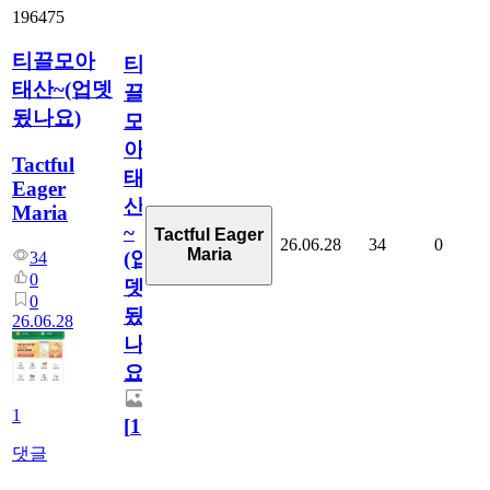
196475
티끌모아
티
태산~(업뎃
끌
됬나요)
모
아
Tactful
태
Eager
산
Maria
~
Tactful Eager
26.06.28
34
0
Maria
(업
34
0
뎃
0
됬
26.06.28
나
요)
1
[
1
]
댓글