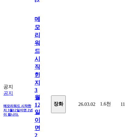
메
모
리
워
드
시
작
한
지
공지
3
공지
월
1.6천
장화
26.03.02
11
12
메모리워드 시작한
지 3월12일이면 2년
일
이 됩니다.
이
면
2