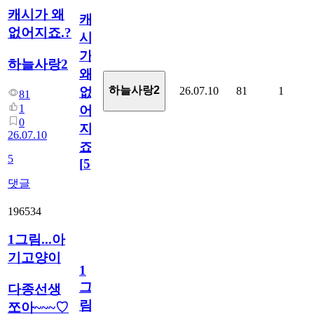
캐시가 왜
캐
없어지죠.?
시
가
하늘사랑2
왜
하늘사랑2
26.07.10
81
1
없
81
1
어
0
지
26.07.10
죠.?
5
[
5
]
댓글
196534
1그림...아
기고양이
1
그
다종선생
림...
쪼아~~~♡