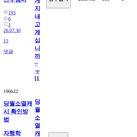
게
지
193
내
6
고
1
26.07.30
계
십
15
니
댓글
까
~
ㅜ
[
15
]
196622
당
당월소멸캐
월
시 확인방
소
법
멸
자행학
캐