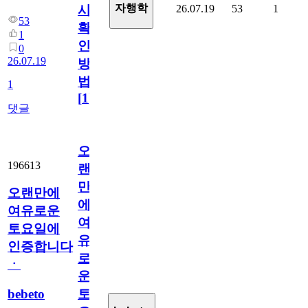
자행학
26.07.19
53
1
시
53
확
1
인
0
26.07.19
방
법
1
[
1
]
댓글
오
196613
랜
만
오랜만에
에
여유로운
여
토요일에
유
인증합니다
로
ㆍ
운
bebeto
토