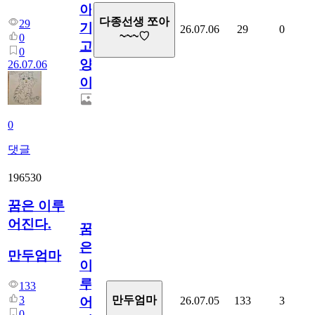
아
다종선생 쪼아
29
기
26.07.06
29
0
~~~♡
0
고
0
양
26.07.06
이
0
댓글
196530
꿈은 이루
어진다.
꿈
은
만두엄마
이
루
133
3
만두엄마
26.07.05
133
3
어
0