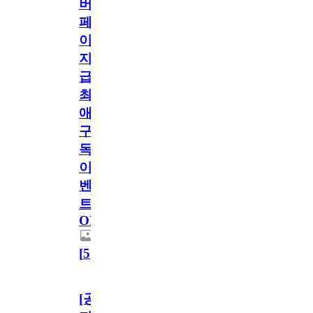
버
페
이
지
급!
최
애
구
독
이
벤
트
OPEN!
[
5
]
[공