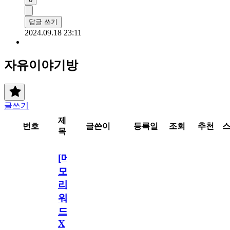
답글 쓰기
2024.09.18 23:11
자유이야기방
글쓰기
제
번호
글쓴이
등록일
조회
추천
목
[메
모
리
워
드
X