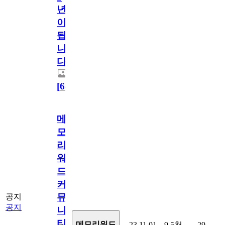
년
이
됩
니
다.
[
64
]
메
모
리
워
드
커
뮤
공지
공지
니
티
메모리워드
23.11.01
9.5천
29