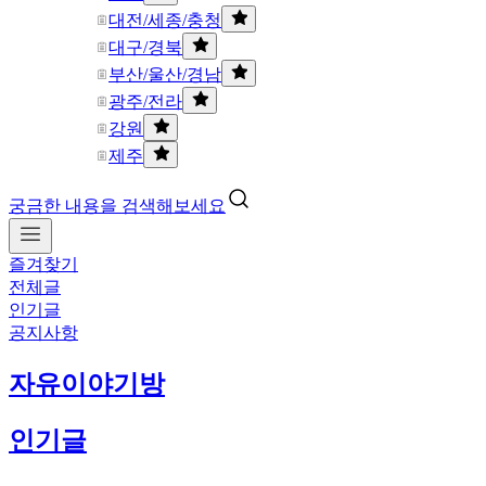
대전/세종/충청
대구/경북
부산/울산/경남
광주/전라
강원
제주
궁금한 내용을 검색해보세요
즐겨찾기
전체글
인기글
공지사항
자유이야기방
인기글