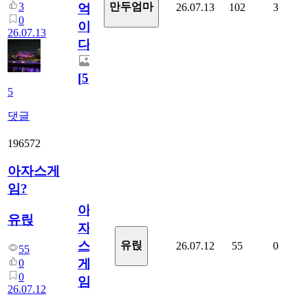
3
만두엄마
26.07.13
102
3
억
0
이
26.07.13
다.
[
5
]
5
댓글
196572
아자스게
임?
아
유릱
자
스
유릱
26.07.12
55
0
55
게
0
0
임?
26.07.12