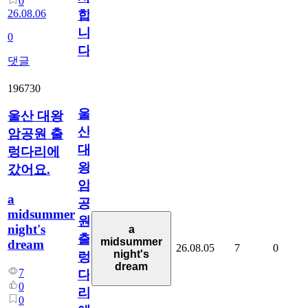
0
26.08.06
합
니
0
다
댓글
196730
울
울산 대왕
산
암공원 출
대
렁다리에
왕
갔어요.
암
a
공
midsummer
원
night's
a
출
midsummer
dream
26.08.05
7
0
night's
렁
dream
7
다
0
리
0