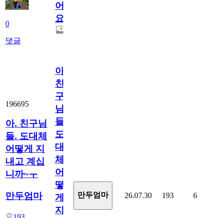
어
요.
0
댓글
아.
친
구
196695
님
들.
아. 친구님
도
들. 도대체
대
어떻게 지
체
내고 계십
어
니까~ㅜ
떻
만두엄마
만두엄마
26.07.30
193
6
게
지
193