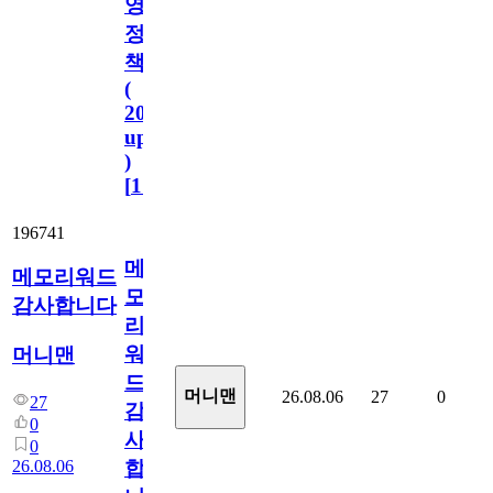
영
정
책
(
2023.11.1
update
)
[
110
]
196741
메
메모리워드
모
감사합니다
리
워
머니맨
드
머니맨
26.08.06
27
0
27
감
0
사
0
26.08.06
합