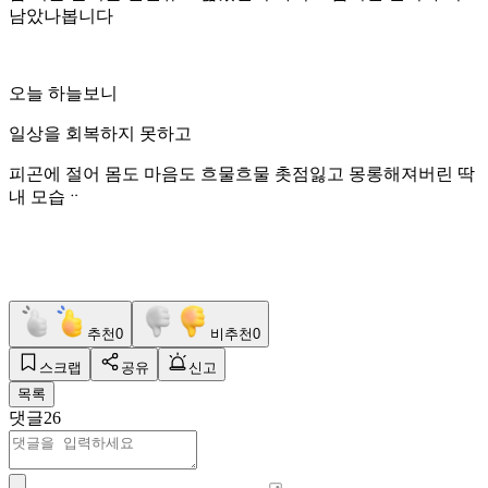
남았나봅니다
오늘 하늘보니
일상을 회복하지 못하고
피곤에 절어 몸도 마음도 흐물흐물 촛점잃고 몽롱해져버린 딱
내 모습ᆢ
추천
0
비추천
0
스크랩
공유
신고
목록
댓글
26