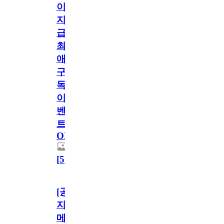
이
지
급!
최
애
구
독
이
벤
트
OPEN!
[
5
]
[공
지]
메