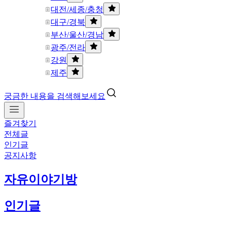
대전/세종/충청
대구/경북
부산/울산/경남
광주/전라
강원
제주
궁금한 내용을 검색해보세요
즐겨찾기
전체글
인기글
공지사항
자유이야기방
인기글