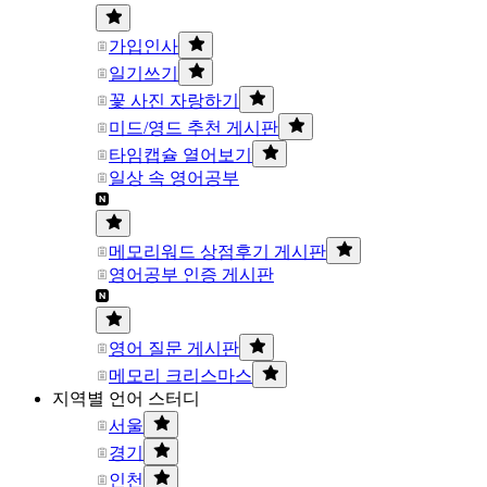
가입인사
일기쓰기
꽃 사진 자랑하기
미드/영드 추천 게시판
타임캡슐 열어보기
일상 속 영어공부
메모리워드 상점후기 게시판
영어공부 인증 게시판
영어 질문 게시판
메모리 크리스마스
지역별 언어 스터디
서울
경기
인천