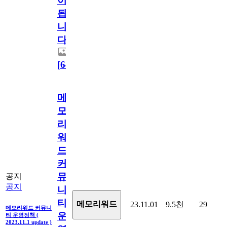
이
됩
니
다.
[
64
]
메
모
리
워
드
커
뮤
공지
공지
니
티
메모리워드
23.11.01
9.5천
29
메모리워드 커뮤니
운
티 운영정책 (
2023.11.1 update )