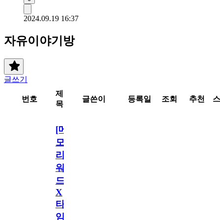
2024.09.19 16:37
자유이야기방
글쓰기
제
번호
글쓴이
등록일
조회
추천
목
[메
모
리
워
드
X
타
임