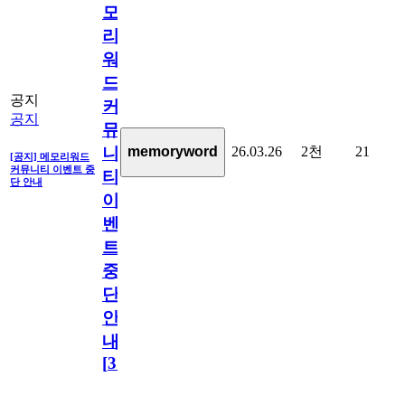
모
리
워
드
공지
커
공지
뮤
26.03.26
2천
21
memoryword
니
[공지] 메모리워드
커뮤니티 이벤트 중
티
단 안내
이
벤
트
중
단
안
내
[
31
]