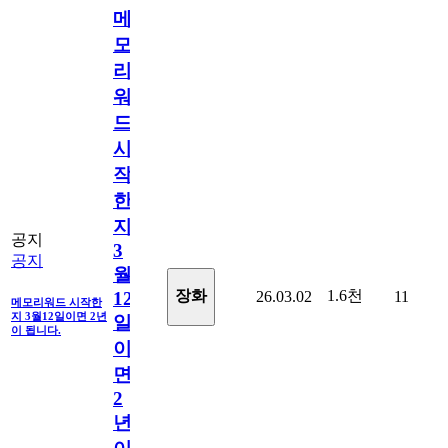
메
모
리
워
드
시
작
한
지
공지
3
공지
월
1.6천
장화
26.03.02
11
12
메모리워드 시작한
지 3월12일이면 2년
일
이 됩니다.
이
면
2
년