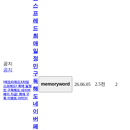
스
프
레
드]
최
애
일
정
공지
만
공지
구
독
[메모리워드X타임
2.5천
memoryword
26.06.05
2
스프레드] 최애 일정
해
만 구독해도 네이버
페이 지급! 최애 구
도
독 이벤트 OPEN!
네
이
버
페