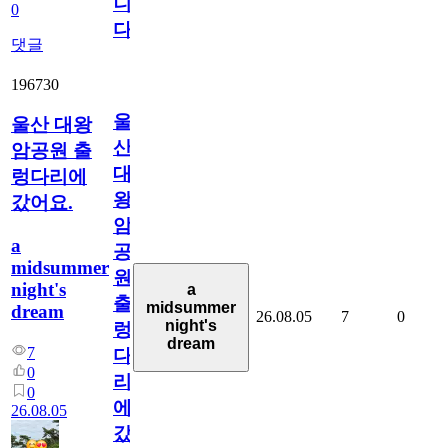
니
0
다
댓글
196730
울
울산 대왕
산
암공원 출
대
렁다리에
왕
갔어요.
암
a
공
midsummer
원
night's
a
출
midsummer
dream
26.08.05
7
0
night's
렁
dream
7
다
0
리
0
에
26.08.05
갔