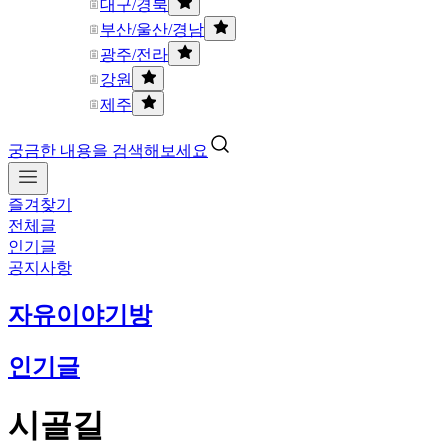
대구/경북
부산/울산/경남
광주/전라
강원
제주
궁금한 내용을 검색해보세요
즐겨찾기
전체글
인기글
공지사항
자유이야기방
인기글
시골길