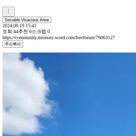
Sociable Vivacious Anne
2024.09.19 15:41
조회
44
추천
0
스크랩
0
https://community.memory-word.com/freeforum/79063127
주소복사