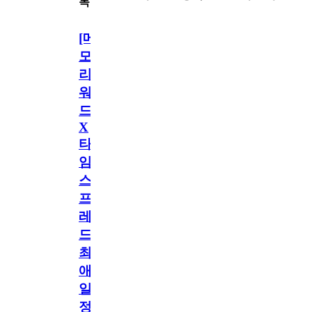
목
[메
모
리
워
드
X
타
임
스
프
레
드]
최
애
일
정