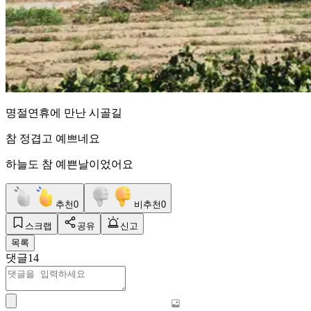
명절연휴에 만난 시골길
참 정겹고 예쁘네요
하늘도 참 예쁜날이었어요
추천
0
비추천
0
스크랩
공유
신고
목록
댓글
14