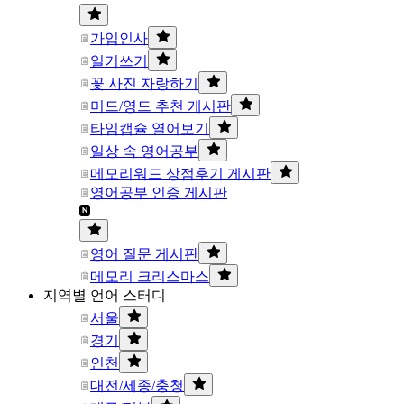
가입인사
일기쓰기
꽃 사진 자랑하기
미드/영드 추천 게시판
타임캡슐 열어보기
일상 속 영어공부
메모리워드 상점후기 게시판
영어공부 인증 게시판
영어 질문 게시판
메모리 크리스마스
지역별 언어 스터디
서울
경기
인천
대전/세종/충청