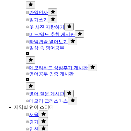
가입인사
일기쓰기
꽃 사진 자랑하기
미드/영드 추천 게시판
타임캡슐 열어보기
일상 속 영어공부
메모리워드 상점후기 게시판
영어공부 인증 게시판
영어 질문 게시판
메모리 크리스마스
지역별 언어 스터디
서울
경기
인천