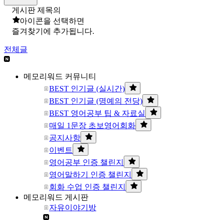
게시판 제목의
아이콘을 선택하면
즐겨찾기에 추가됩니다.
전체글
메모리워드 커뮤니티
BEST 인기글 (실시간)
BEST 인기글 (명예의 전당)
BEST 영어공부 팁 & 자료실
매일 1문장 초보영어회화
공지사항
이벤트
영어공부 인증 챌린지
영어말하기 인증 챌린지
회화 수업 인증 챌린지
메모리워드 게시판
자유이야기방