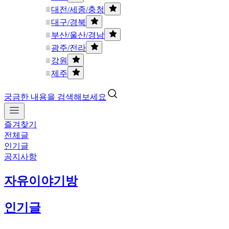
대전/세종/충청
대구/경북
부산/울산/경남
광주/전라
강원
제주
궁금한 내용을 검색해보세요
즐겨찾기
전체글
인기글
공지사항
자유이야기방
인기글