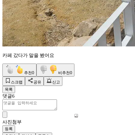
카페 갔다가 말을 봤어요
추천
0
비추천
0
스크랩
공유
신고
목록
댓글
6
사진첨부
등록