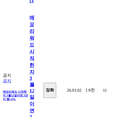
[
31
]
메
모
리
워
드
시
작
한
지
공지
3
공지
월
1.6천
장화
26.03.02
11
12
메모리워드 시작한
지 3월12일이면 2년
일
이 됩니다.
이
면
2