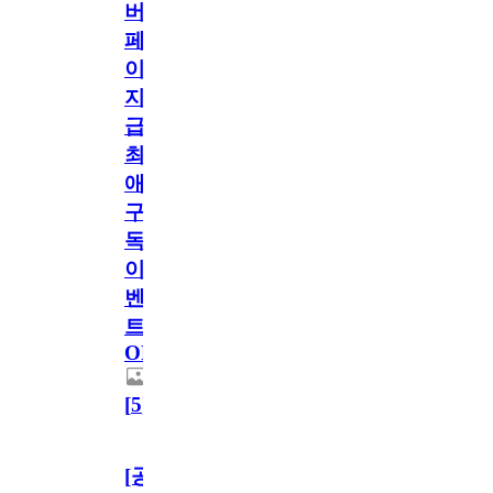
버
페
이
지
급!
최
애
구
독
이
벤
트
OPEN!
[
5
]
[공