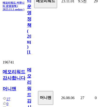
티
메모리워드
23.11.01
9.5천
29
메모리워드 커뮤니
운
티 운영정책 (
2023.11.1 update )
영
정
책
(
2023.11.1
update
)
[
110
]
196741
메
메모리워드
모
감사합니다
리
워
머니맨
드
머니맨
26.08.06
27
0
27
감
0