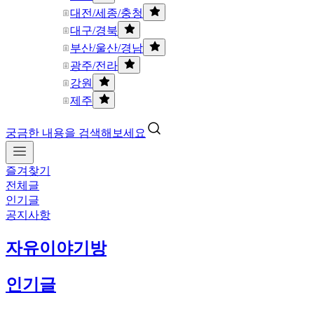
대전/세종/충청
대구/경북
부산/울산/경남
광주/전라
강원
제주
궁금한 내용을 검색해보세요
즐겨찾기
전체글
인기글
공지사항
자유이야기방
인기글