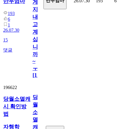
만두엄마
만두엄마
26.07.30
193
6
게
지
193
내
6
고
1
26.07.30
계
십
15
니
댓글
까
~
ㅜ
[
15
]
196622
당
당월소멸캐
월
시 확인방
소
법
멸
자행학
캐