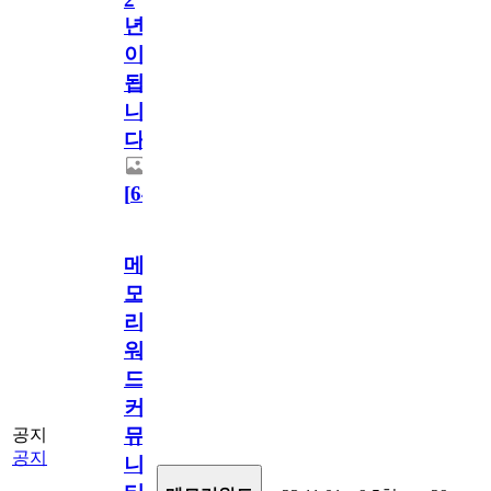
년
이
됩
니
다.
[
64
]
메
모
리
워
드
커
뮤
공지
공지
니