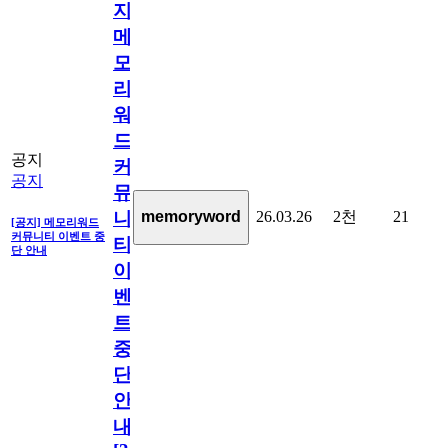
지]
메
모
리
워
드
공지
커
공지
뮤
26.03.26
2천
21
memoryword
니
[공지] 메모리워드
커뮤니티 이벤트 중
티
단 안내
이
벤
트
중
단
안
내