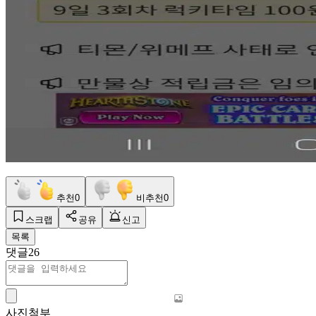
추천
0
비추천
0
스크랩
공유
신고
목록
댓글
26
사진첨부