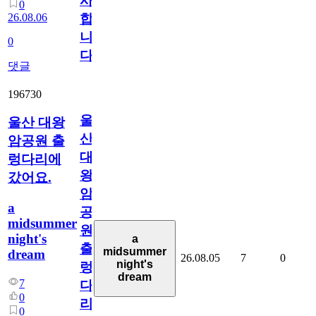
사
0
26.08.06
합
니
0
다
댓글
196730
울
울산 대왕
산
암공원 출
대
렁다리에
왕
갔어요.
암
a
공
midsummer
원
night's
a
출
midsummer
dream
26.08.05
7
0
night's
렁
dream
7
다
0
리
0