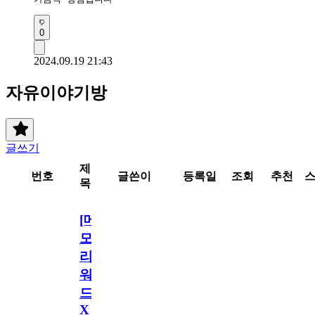
0
2024.09.19 21:43
자유이야기방
글쓰기
제
번호
글쓴이
등록일
조회
추천
목
[메
모
리
워
드
X