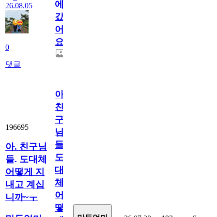
에
26.08.05
갔
어
요.
0
댓글
아.
친
구
196695
님
들.
아. 친구님
도
들. 도대체
대
어떻게 지
체
내고 계십
어
니까~ㅜ
떻