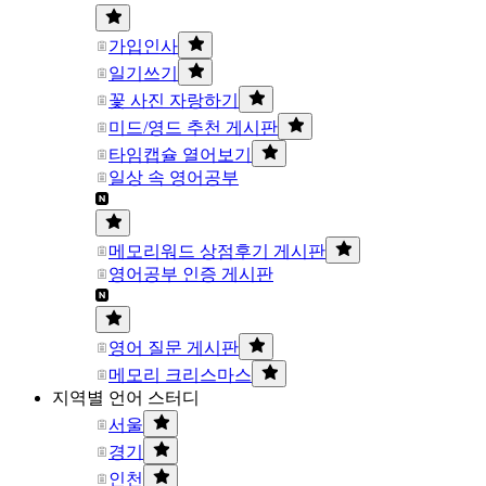
가입인사
일기쓰기
꽃 사진 자랑하기
미드/영드 추천 게시판
타임캡슐 열어보기
일상 속 영어공부
메모리워드 상점후기 게시판
영어공부 인증 게시판
영어 질문 게시판
메모리 크리스마스
지역별 언어 스터디
서울
경기
인천