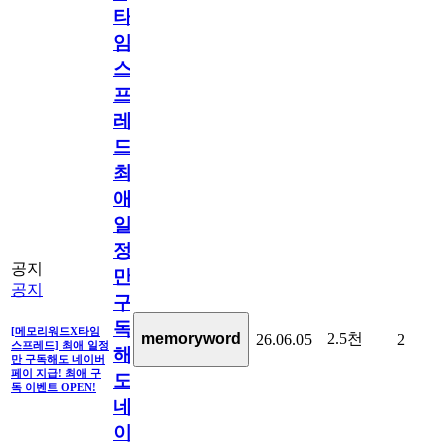
타
임
스
프
레
드]
최
애
일
정
공지
만
공지
구
독
[메모리워드X타임
2.5천
memoryword
26.06.05
2
스프레드] 최애 일정
해
만 구독해도 네이버
페이 지급! 최애 구
도
독 이벤트 OPEN!
네
이