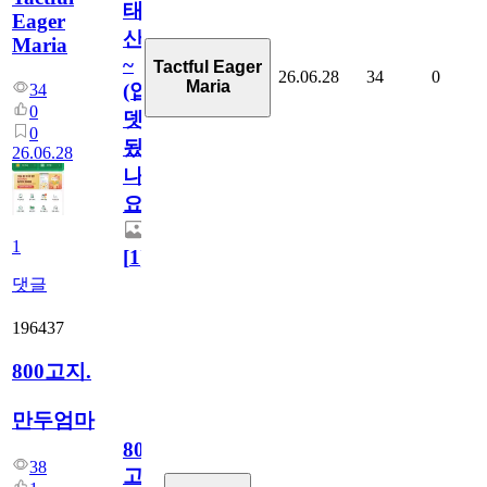
태
Eager
산
Maria
~
Tactful Eager
26.06.28
34
0
Maria
(업
34
0
뎃
0
됬
26.06.28
나
요)
1
[
1
]
댓글
196437
800고지.
만두엄마
800
38
고