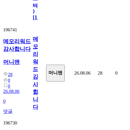
update
)
[
110
]
196741
메
메모리워드
모
감사합니다
리
워
머니맨
드
머니맨
26.08.06
28
0
28
감
0
사
0
26.08.06
합
니
0
다
댓글
196730