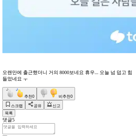
오랜만에 출근했더니 거의 8000보네요 휴우... 오늘 넘 덥고 힘
들었네요 ㅜ
추천
0
비추천
0
스크랩
공유
신고
목록
댓글
5