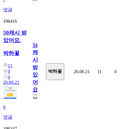
댓글
196416
50캐시 받
았어요.
50
캐
박하꽃
시
11
받
0
박하꽃
26.06.21
11
0
았
0
어
26.06.21
요.
0
댓글
196347