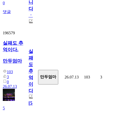
니
0
다
댓글
ㆍ
196579
실패도 추
억이다.
실
패
만두엄마
도
추
103
3
만두엄마
26.07.13
103
3
억
0
이
26.07.13
다.
[
5
]
5