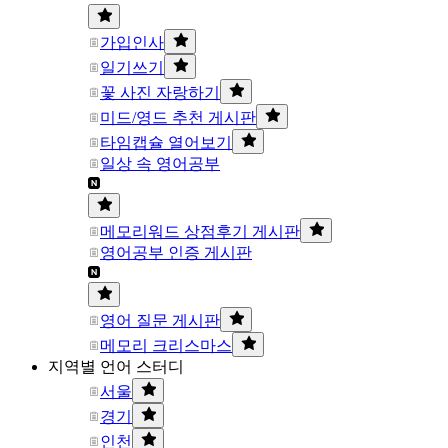
가입인사
일기쓰기
꽃 사진 자랑하기
미드/영드 추천 게시판
타임캡슐 열어보기
일상 속 영어공부
메모리워드 상점후기 게시판
영어공부 인증 게시판
영어 질문 게시판
메모리 크리스마스
지역별 언어 스터디
서울
경기
인천