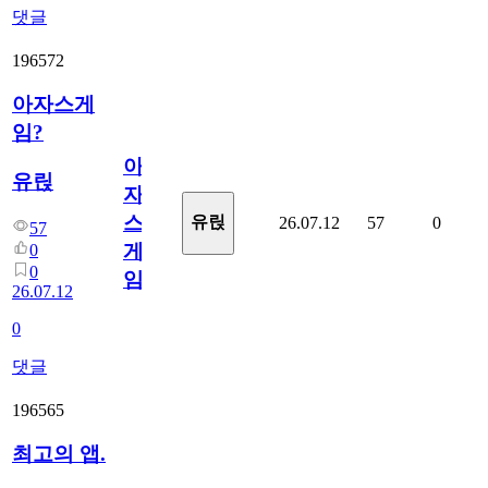
댓글
196572
아자스게
임?
아
유릱
자
스
유릱
26.07.12
57
0
57
게
0
0
임?
26.07.12
0
댓글
196565
최고의 앱.