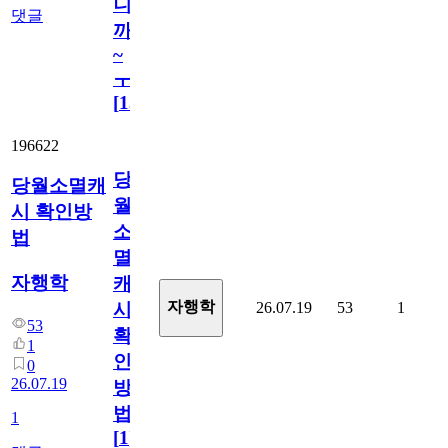
니
댓글
까
~
ㅜ
[
15
]
196622
당
당월소멸캐
월
시 확인방
소
법
멸
자행학
캐
자행학
26.07.19
53
1
시
53
확
1
인
0
26.07.19
방
법
1
[
1
]