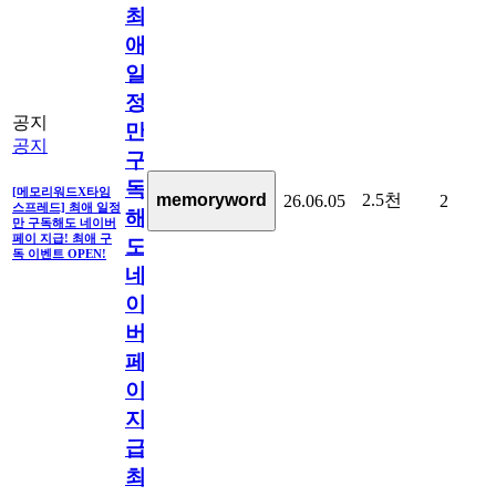
최
애
일
정
공지
만
공지
구
독
[메모리워드X타임
2.5천
memoryword
26.06.05
2
스프레드] 최애 일정
해
만 구독해도 네이버
페이 지급! 최애 구
도
독 이벤트 OPEN!
네
이
버
페
이
지
급!
최