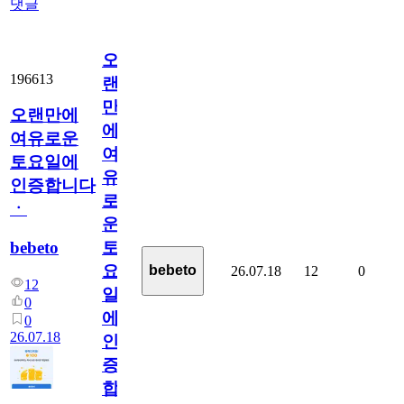
댓글
오
196613
랜
만
오랜만에
에
여유로운
여
토요일에
유
인증합니다
로
ㆍ
운
bebeto
토
요
bebeto
26.07.18
12
0
12
일
0
에
0
26.07.18
인
증
합