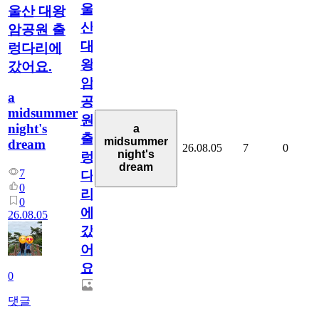
울
울산 대왕
산
암공원 출
대
렁다리에
왕
갔어요.
암
a
공
midsummer
원
night's
a
출
midsummer
dream
26.08.05
7
0
night's
렁
dream
7
다
0
리
0
에
26.08.05
갔
어
요.
0
댓글