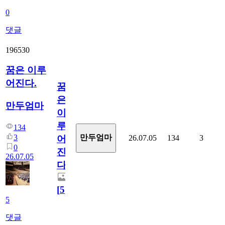
0
댓글
196530
꿈은 이루
어진다.
꿈
은
만두엄마
이
루
134
3
만두엄마
26.07.05
134
3
어
0
진
26.07.05
다.
[
5
]
5
댓글