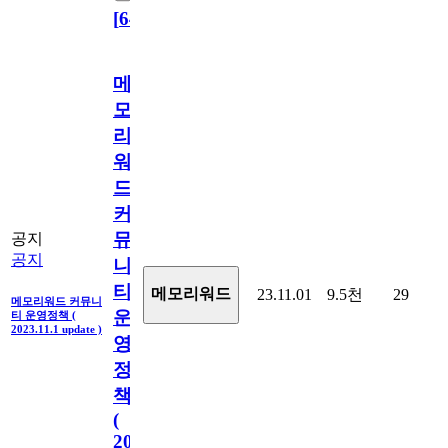
[
64
]
메
모
리
워
드
커
뮤
공지
공지
니
티
메모리워드
23.11.01
9.5천
29
메모리워드 커뮤니
운
티 운영정책 (
2023.11.1 update )
영
정
책
(
2023.11.1