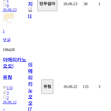
1
지.
만두엄마
26.06.23
38
1
0
26.06.23
[
1
]
1
댓글
196428
아메리카노
아
오오!
메
유릱
리
카
유릱
26.06.22
133
3
133
노
3
오
2
26.06.22
오!
[
7
]
7