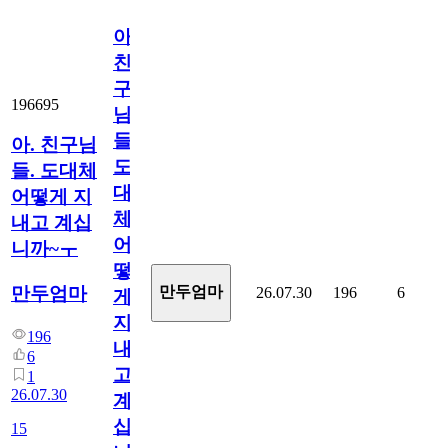
아.
친
구
196695
님
들.
아. 친구님
도
들. 도대체
대
어떻게 지
체
내고 계십
어
니까~ㅜ
떻
만두엄마
만두엄마
26.07.30
196
6
게
지
196
내
6
고
1
26.07.30
계
십
15