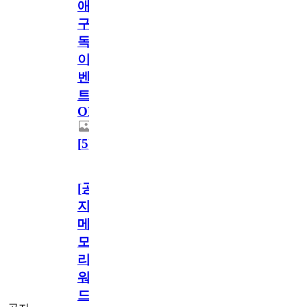
애
구
독
이
벤
트
OPEN!
[
5
]
[공
지]
메
모
리
워
드