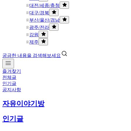
대전/세종/충청
대구/경북
부산/울산/경남
광주/전라
강원
제주
궁금한 내용을 검색해보세요
즐겨찾기
전체글
인기글
공지사항
자유이야기방
인기글