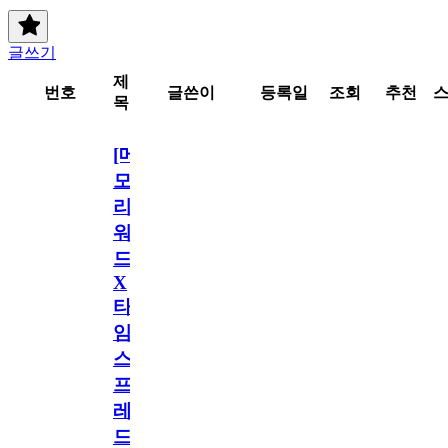
글쓰기
제
번호
글쓴이
등록일
조회
추천
목
[메
모
리
워
드
X
타
임
스
프
레
드]