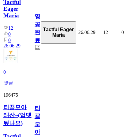
Tactful
Eager
Maria
영
공
12
Tactful Eager
완
26.06.29
12
0
0
Maria
료
0
26.06.29
0
댓글
196475
티끌모아
티
태산~(업뎃
끌
됬나요)
모
아
Tactful