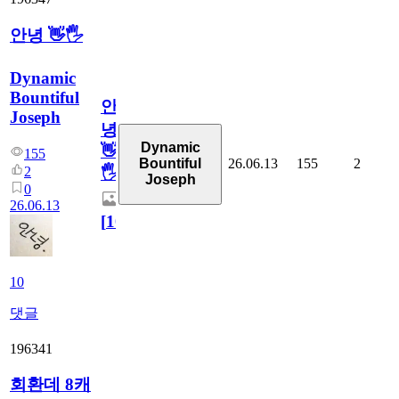
안녕 👋🖐
Dynamic
Bountiful
안
Joseph
녕
Dynamic
👋
155
26.06.13
155
2
Bountiful
2
🖐
Joseph
0
26.06.13
[
10
]
10
댓글
196341
회환데 8캐