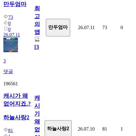
만두엄마
최
고
73
0
의
만두엄마
26.07.11
73
0
0
앱.
26.07.11
[
3
]
3
댓글
196561
캐시가 왜
캐
없어지죠.?
시
가
하늘사랑2
왜
하늘사랑2
26.07.10
81
1
없
81