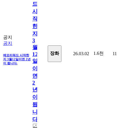
드
시
작
한
지
공지
3
공지
월
1.6천
장화
26.03.02
11
12
메모리워드 시작한
지 3월12일이면 2년
일
이 됩니다.
이
면
2
년
이
됩
니
다.