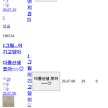
1
어
0
지
26.07.10
죠.?
5
[
5
]
댓글
196534
1그림...아
기고양이
1
그
다종선생
림...
쪼아~~~♡
아
다종선생 쪼아
29
기
26.07.06
29
0
~~~♡
0
고
0
양
26.07.06
이