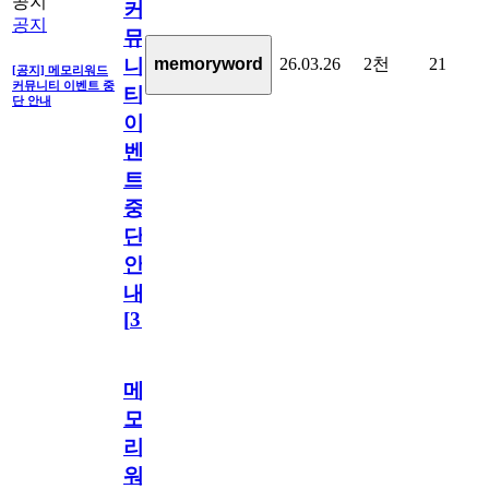
공지
커
공지
뮤
26.03.26
2천
21
memoryword
니
[공지] 메모리워드
커뮤니티 이벤트 중
티
단 안내
이
벤
트
중
단
안
내
[
31
]
메
모
리
워