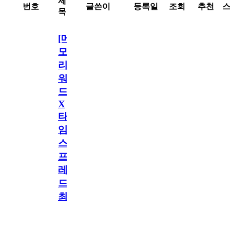
제
번호
글쓴이
등록일
조회
추천
목
[메
모
리
워
드
X
타
임
스
프
레
드]
최
애
일