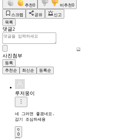
추천
0
비추천
0
스크랩
공유
신고
목록
댓글
2
사진첨부
등록
추천순
최신순
등록순
루저웅이
네 그러면 좋겠네요.

감기 조심하세용
0