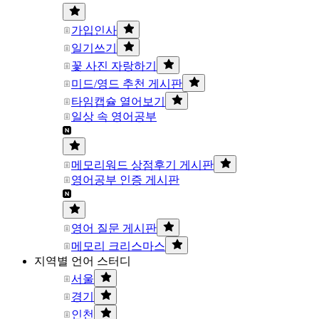
가입인사
일기쓰기
꽃 사진 자랑하기
미드/영드 추천 게시판
타임캡슐 열어보기
일상 속 영어공부
메모리워드 상점후기 게시판
영어공부 인증 게시판
영어 질문 게시판
메모리 크리스마스
지역별 언어 스터디
서울
경기
인천