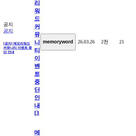
리
워
드
공지
커
공지
뮤
26.03.26
2천
21
memoryword
니
[공지] 메모리워드
커뮤니티 이벤트 중
티
단 안내
이
벤
트
중
단
안
내
[
31
]
메