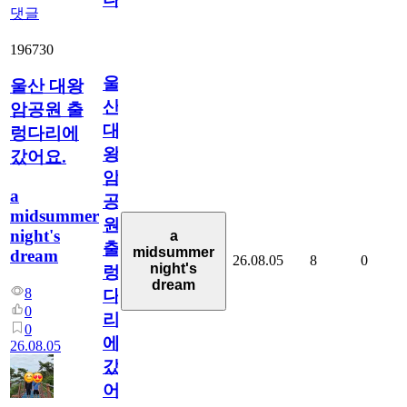
댓글
196730
울
울산 대왕
산
암공원 출
대
렁다리에
왕
갔어요.
암
a
공
midsummer
원
night's
a
출
midsummer
dream
26.08.05
8
0
night's
렁
dream
8
다
0
리
0
에
26.08.05
갔
어