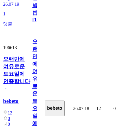
26.07.19
방
법
1
[
1
]
댓글
오
196613
랜
만
오랜만에
에
여유로운
여
토요일에
유
인증합니다
로
ㆍ
운
bebeto
토
요
bebeto
26.07.18
12
0
12
일
0
에
0