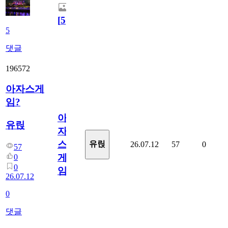
[
5
]
5
댓글
196572
아자스게
임?
아
유릱
자
스
유릱
26.07.12
57
0
57
게
0
0
임?
26.07.12
0
댓글