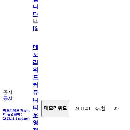
니
다.
[
64
]
메
모
리
워
드
커
뮤
공지
공지
니
티
메모리워드
23.11.01
9.6천
29
메모리워드 커뮤니
운
티 운영정책 (
2023.11.1 update )
영