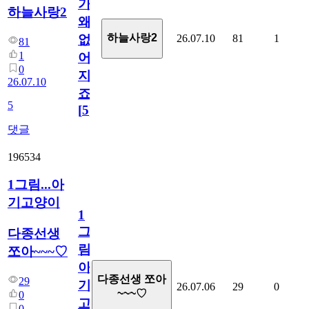
가
하늘사랑2
왜
하늘사랑2
26.07.10
81
1
없
81
1
어
0
지
26.07.10
죠.?
5
[
5
]
댓글
196534
1그림...아
기고양이
1
그
다종선생
림...
쪼아~~~♡
아
다종선생 쪼아
29
기
26.07.06
29
0
~~~♡
0
고
0