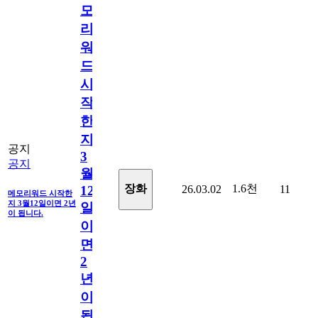
모
리
워
드
시
작
한
지
공지
3
공지
월
1.6천
장화
26.03.02
11
12
메모리워드 시작한
지 3월12일이면 2년
일
이 됩니다.
이
면
2
년
이
됩