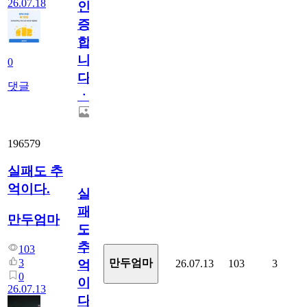
26.07.18
인
증
합
니
0
다
댓글
ㆍ
196579
실패도 추
억이다.
실
패
만두엄마
도
추
103
3
만두엄마
26.07.13
103
3
억
0
이
26.07.13
다.