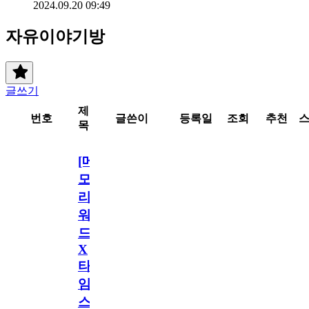
2024.09.20 09:49
자유이야기방
글쓰기
제
번호
글쓴이
등록일
조회
추천
목
[메
모
리
워
드
X
타
임
스