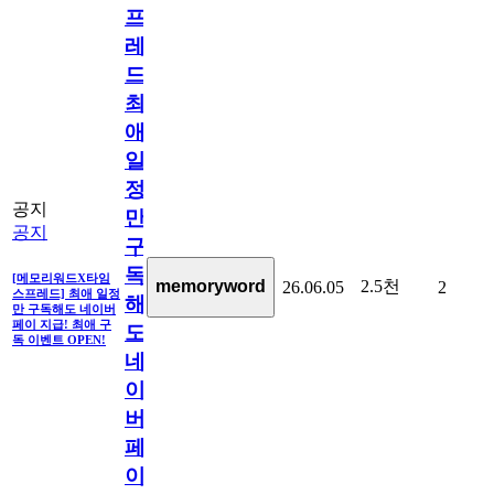
프
레
드]
최
애
일
정
공지
만
공지
구
독
[메모리워드X타임
2.5천
memoryword
26.06.05
2
스프레드] 최애 일정
해
만 구독해도 네이버
페이 지급! 최애 구
도
독 이벤트 OPEN!
네
이
버
페
이