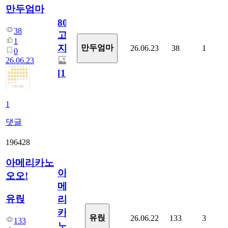
만두엄마
800
38
고
1
지.
만두엄마
26.06.23
38
1
0
26.06.23
[
1
]
1
댓글
196428
아메리카노
아
오오!
메
유릱
리
카
유릱
26.06.22
133
3
133
노