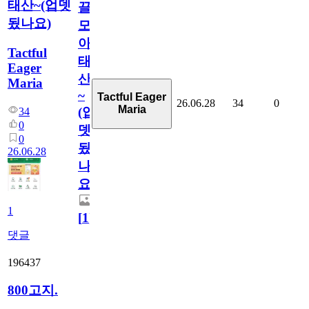
태산~(업뎃
끌
됬나요)
모
아
Tactful
태
Eager
산
Maria
~
Tactful Eager
26.06.28
34
0
Maria
(업
34
0
뎃
0
됬
26.06.28
나
요)
1
[
1
]
댓글
196437
800고지.