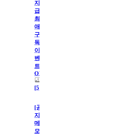
지
급!
최
애
구
독
이
벤
트
OPEN!
[
5
]
[공
지]
메
모