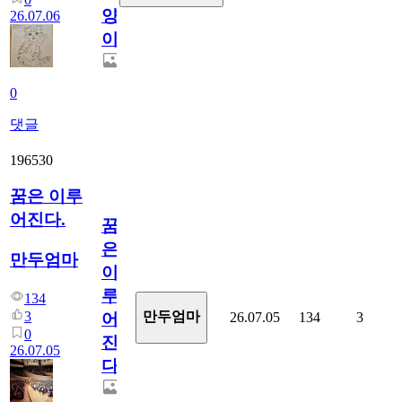
양
26.07.06
이
0
댓글
196530
꿈은 이루
어진다.
꿈
은
만두엄마
이
루
134
3
만두엄마
26.07.05
134
3
어
0
진
26.07.05
다.