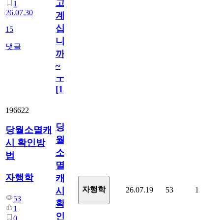
고
1
26.07.30
계
십
15
니
댓글
까
~
ㅜ
[
15
]
196622
당
당월소멸캐
월
시 확인방
소
법
멸
자행학
캐
자행학
26.07.19
53
1
시
53
확
1
인
0