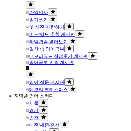
가입인사
일기쓰기
꽃 사진 자랑하기
미드/영드 추천 게시판
타임캡슐 열어보기
일상 속 영어공부
메모리워드 상점후기 게시판
영어공부 인증 게시판
영어 질문 게시판
메모리 크리스마스
지역별 언어 스터디
서울
경기
인천
대전/세종/충청