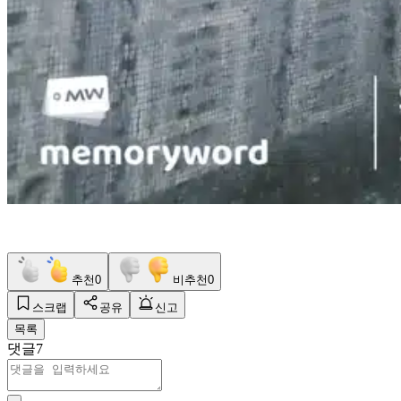
추천
0
비추천
0
스크랩
공유
신고
목록
댓글
7