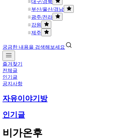
대구/경북
부산/울산/경남
광주/전라
강원
제주
궁금한 내용을 검색해보세요
즐겨찾기
전체글
인기글
공지사항
자유이야기방
인기글
비가온후