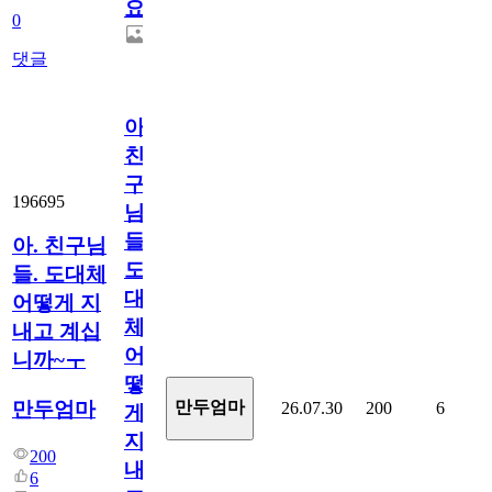
요.
0
댓글
아.
친
구
196695
님
들.
아. 친구님
도
들. 도대체
대
어떻게 지
체
내고 계십
어
니까~ㅜ
떻
만두엄마
만두엄마
26.07.30
200
6
게
지
200
내
6