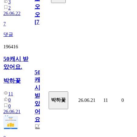
3
오
2
26.06.22
오!
[
7
]
7
댓글
196416
50캐시 받
았어요.
50
캐
박하꽃
시
11
받
0
박하꽃
26.06.21
11
0
았
0
어
26.06.21
요.