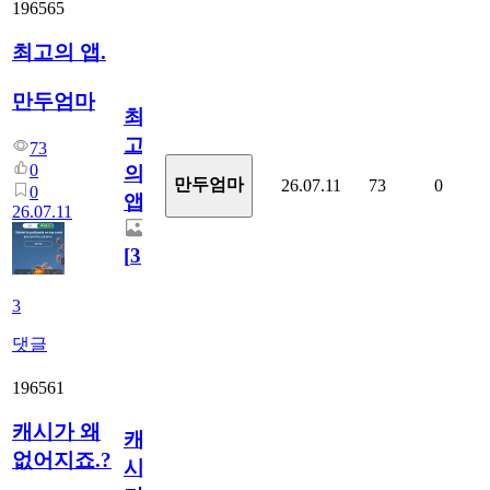
196565
최고의 앱.
만두엄마
최
고
73
0
의
만두엄마
26.07.11
73
0
0
앱.
26.07.11
[
3
]
3
댓글
196561
캐시가 왜
캐
없어지죠.?
시