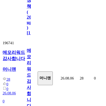
정
책
(
2023.11.1
update
)
[
110
]
196741
메
메모리워드
모
감사합니다
리
워
머니맨
드
머니맨
26.08.06
28
0
28
감
0
사
0
26.08.06
합
니
0
다