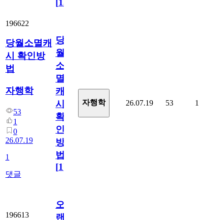
[
15
]
196622
당
당월소멸캐
월
시 확인방
소
법
멸
자행학
캐
자행학
26.07.19
53
1
시
53
확
1
인
0
26.07.19
방
법
1
[
1
]
댓글
오
196613
랜