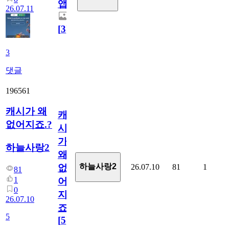
앱.
26.07.11
[
3
]
3
댓글
196561
캐시가 왜
캐
없어지죠.?
시
가
하늘사랑2
왜
하늘사랑2
26.07.10
81
1
없
81
1
어
0
지
26.07.10
죠.?
5
[
5
]