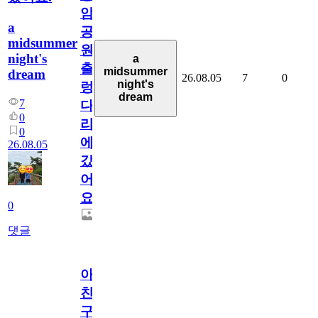
암
a
공
midsummer
원
night's
a
출
midsummer
dream
26.08.05
7
0
night's
렁
dream
7
다
0
리
0
에
26.08.05
갔
어
요.
0
댓글
아.
친
구