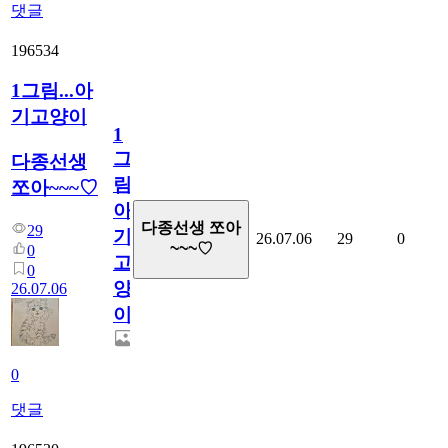
댓글
196534
1그림...아
기고양이
1
그
다종선생
림...
쪼아~~~♡
아
다종선생 쪼아
29
기
26.07.06
29
0
~~~♡
0
고
0
양
26.07.06
이
0
댓글