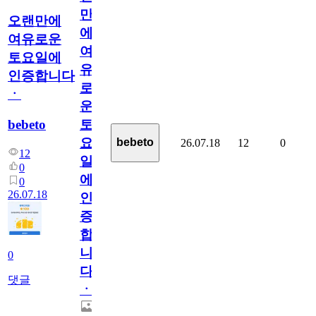
만
오랜만에
에
여유로운
여
토요일에
유
인증합니다
로
ㆍ
운
bebeto
토
요
bebeto
26.07.18
12
0
12
일
0
에
0
26.07.18
인
증
합
니
0
다
댓글
ㆍ