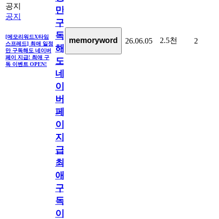
공지
만
공지
구
독
[메모리워드X타임
2.5천
memoryword
26.06.05
2
스프레드] 최애 일정
해
만 구독해도 네이버
페이 지급! 최애 구
도
독 이벤트 OPEN!
네
이
버
페
이
지
급!
최
애
구
독
이