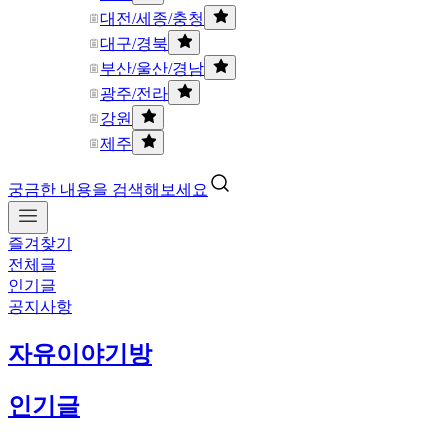
대전/세종/충청
대구/경북
부산/울산/경남
광주/전라
강원
제주
궁금한 내용을 검색해보세요
즐겨찾기
전체글
인기글
공지사항
자유이야기방
인기글