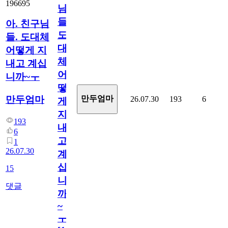
196695
님
들.
아. 친구님
도
들. 도대체
대
어떻게 지
체
내고 계십
어
니까~ㅜ
떻
만두엄마
만두엄마
26.07.30
193
6
게
지
193
내
6
고
1
26.07.30
계
십
15
니
댓글
까
~
ㅜ