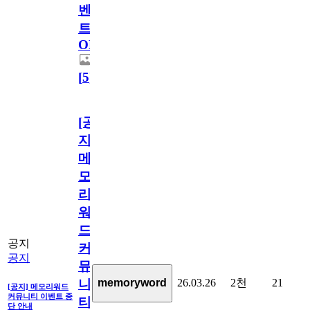
벤
트
OPEN!
[
5
]
[공
지]
메
모
리
워
드
공지
커
공지
뮤
26.03.26
2천
21
memoryword
니
[공지] 메모리워드
커뮤니티 이벤트 중
티
단 안내