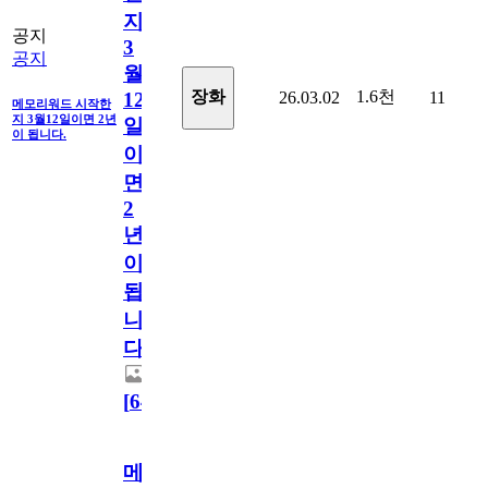
지
공지
3
공지
월
1.6천
장화
26.03.02
11
12
메모리워드 시작한
지 3월12일이면 2년
일
이 됩니다.
이
면
2
년
이
됩
니
다.
[
64
]
메