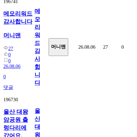
196741
메
메모리워드
모
감사합니다
리
워
머니맨
드
머니맨
26.08.06
27
0
27
감
0
사
0
26.08.06
합
니
0
다
댓글
196730
울
울산 대왕
산
암공원 출
대
렁다리에
왕
갔어요.