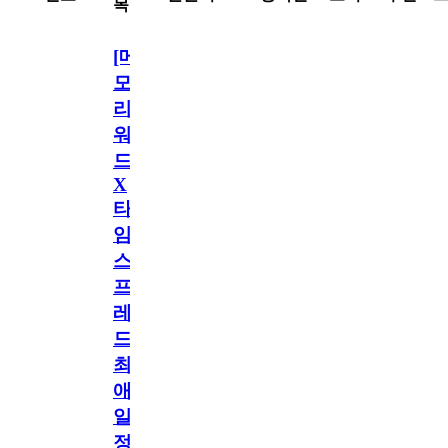
목
[메
모
리
워
드
X
타
임
스
프
레
드]
최
애
일
정