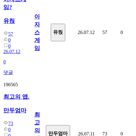
임?
아
유릱
자
스
유릱
26.07.12
57
0
57
게
0
0
임?
26.07.12
0
댓글
196565
최고의 앱.
만두엄마
최
고
73
0
의
만두엄마
26.07.11
73
0
0