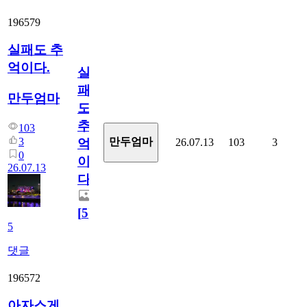
196579
실패도 추
억이다.
실
패
만두엄마
도
추
103
3
만두엄마
26.07.13
103
3
억
0
이
26.07.13
다.
[
5
]
5
댓글
196572
아자스게