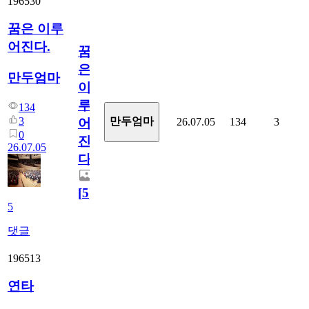
196530
꿈은 이루
어진다.
꿈
은
만두엄마
이
루
134
3
만두엄마
26.07.05
134
3
어
0
진
26.07.05
다.
[
5
]
5
댓글
196513
연타