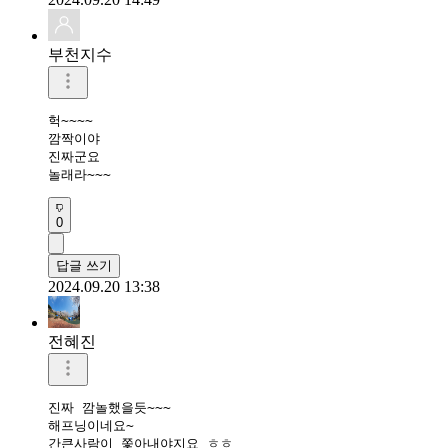
부천지수
헉~~~~

깜짝이야

진짜군요

놀래라~~~
0
답글 쓰기
2024.09.20 13:38
전혜진
진짜 깜놀했을듯~~~

해프닝이네요~

간큰사람이 쫓아내야지요 ㅎㅎ