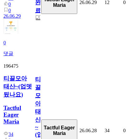
완
26.06.29
12
0
0
Maria
료
0
26.06.29
0
댓글
196475
티끌모아
티
태산~(업뎃
끌
됬나요)
모
아
Tactful
태
Eager
산
Maria
~
Tactful Eager
26.06.28
34
0
Maria
(업
34