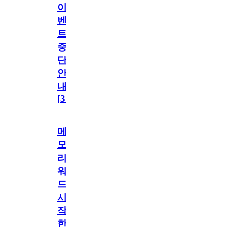
이
벤
트
중
단
안
내
[
31
]
메
모
리
워
드
시
작
한