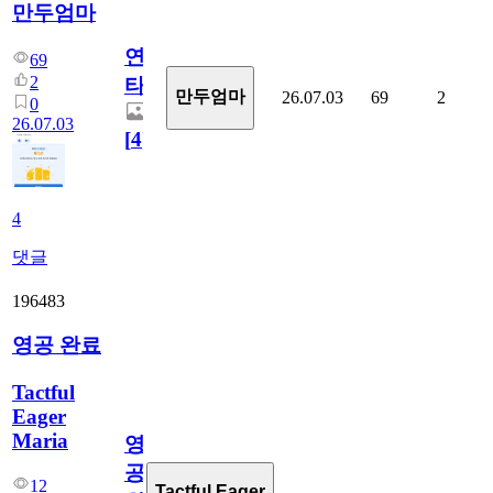
만두엄마
연
69
2
타
만두엄마
26.07.03
69
2
0
26.07.03
[
4
]
4
댓글
196483
영공 완료
Tactful
Eager
Maria
영
공
12
Tactful Eager