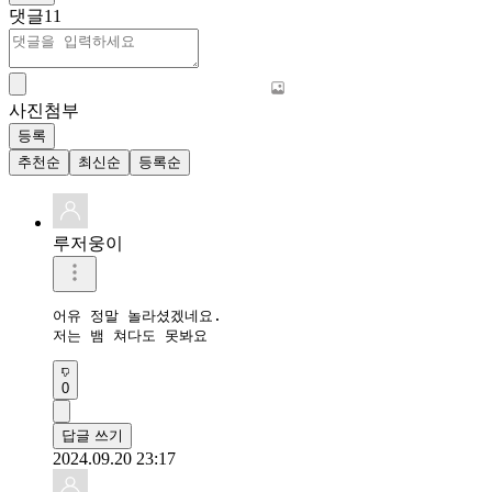
댓글
11
사진첨부
등록
추천순
최신순
등록순
루저웅이
어유 정말 놀라셨겠네요.

저는 뱀 쳐다도 못봐요
0
답글 쓰기
2024.09.20 23:17