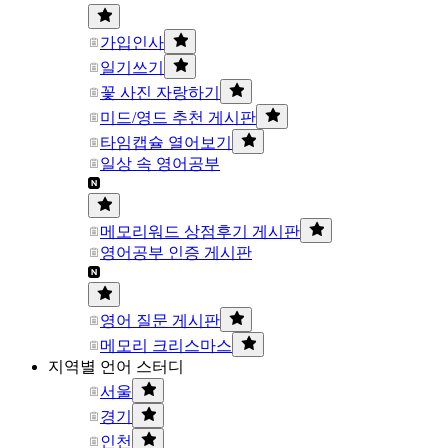
가입인사
일기쓰기
꽃 사진 자랑하기
미드/영드 추천 게시판
타임캡슐 열어보기
일상 속 영어공부
메모리워드 상점후기 게시판
영어공부 인증 게시판
영어 질문 게시판
메모리 크리스마스
지역별 언어 스터디
서울
경기
인천