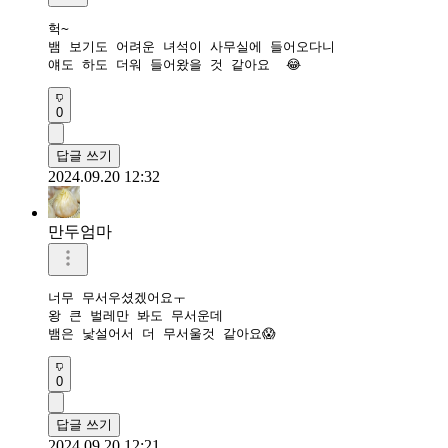
헉~

뱀 보기도 어려운 녀석이 사무실에 들어오다니

얘도 하도 더워 들어왔을 것 같아요  😂 
0
답글 쓰기
2024.09.20 12:32
만두엄마
너무 무서우셨겠어요ㅜ

왕 큰 벌레만 봐도 무서운데

뱀은 낯설어서 더 무서울것 같아요😱
0
답글 쓰기
2024.09.20 12:21