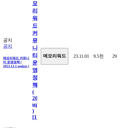
모
리
워
드
커
뮤
공지
공지
니
티
메모리워드
23.11.01
9.5천
29
메모리워드 커뮤니
운
티 운영정책 (
2023.11.1 update )
영
정
책
(
2023.11.1
update
)
[
110
]