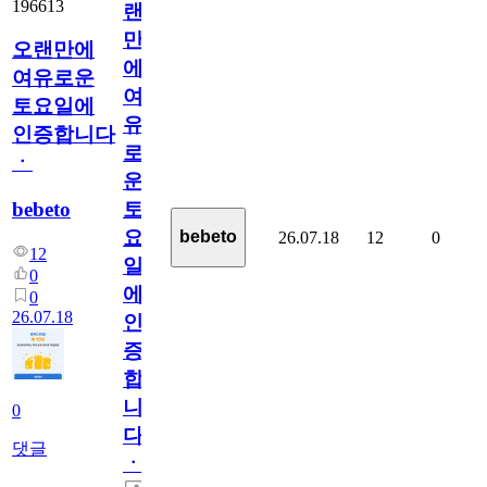
196613
랜
만
오랜만에
에
여유로운
여
토요일에
유
인증합니다
로
ㆍ
운
bebeto
토
요
bebeto
26.07.18
12
0
12
일
0
에
0
26.07.18
인
증
합
니
0
다
댓글
ㆍ