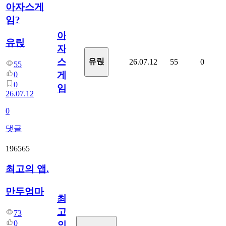
아자스게
임?
아
유릱
자
스
유릱
26.07.12
55
0
55
게
0
0
임?
26.07.12
0
댓글
196565
최고의 앱.
만두엄마
최
고
73
0
의