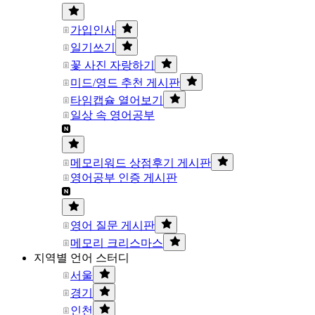
가입인사
일기쓰기
꽃 사진 자랑하기
미드/영드 추천 게시판
타임캡슐 열어보기
일상 속 영어공부
메모리워드 상점후기 게시판
영어공부 인증 게시판
영어 질문 게시판
메모리 크리스마스
지역별 언어 스터디
서울
경기
인천