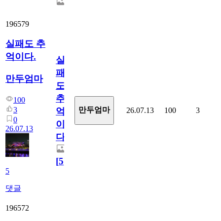
196579
실패도 추
억이다.
실
패
만두엄마
도
추
100
3
만두엄마
26.07.13
100
3
억
0
이
26.07.13
다.
[
5
]
5
댓글
196572