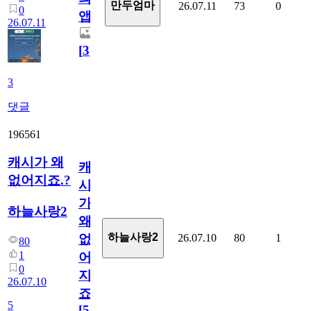
만두엄마
26.07.11
73
0
0
앱.
26.07.11
[
3
]
3
댓글
196561
캐시가 왜
캐
없어지죠.?
시
가
하늘사랑2
왜
하늘사랑2
26.07.10
80
1
없
80
1
어
0
지
26.07.10
죠.?
5
[
5
]