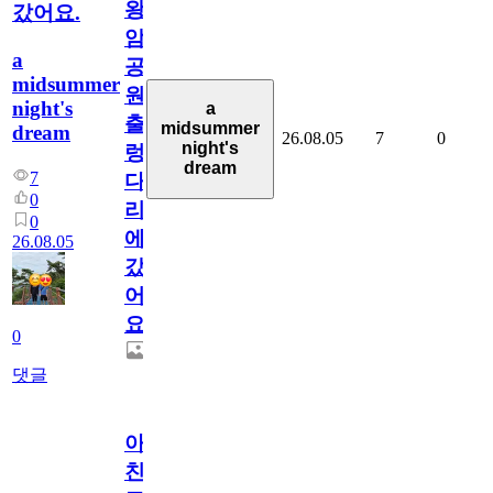
왕
갔어요.
암
a
공
midsummer
원
night's
a
출
midsummer
dream
26.08.05
7
0
night's
렁
dream
7
다
0
리
0
에
26.08.05
갔
어
요.
0
댓글
아.
친