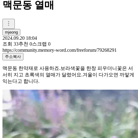
맥문동 열매
mjeong
2024.09.20 18:04
조회
33
추천
0
스크랩
0
https://community.memory-word.com/freeforum/79268291
주소복사
맥문동 한약재로 사용하죠.보라색꽃을 한창 피우더니꽃은 서
서히 지고 초록색의 열매가 달렸어요.겨울이 다가오면 까맣게
익는다고 합니다.