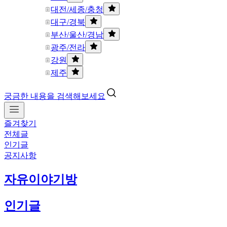
대전/세종/충청
대구/경북
부산/울산/경남
광주/전라
강원
제주
궁금한 내용을 검색해보세요
즐겨찾기
전체글
인기글
공지사항
자유이야기방
인기글