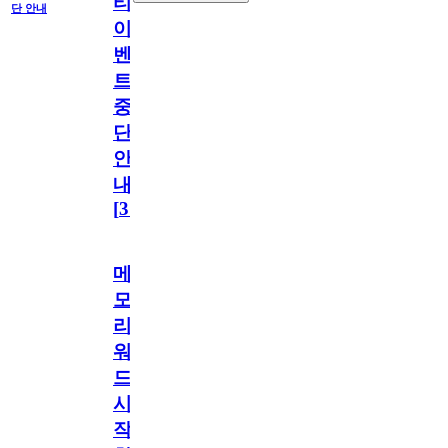
티
단 안내
이
벤
트
중
단
안
내
[
31
]
메
모
리
워
드
시
작