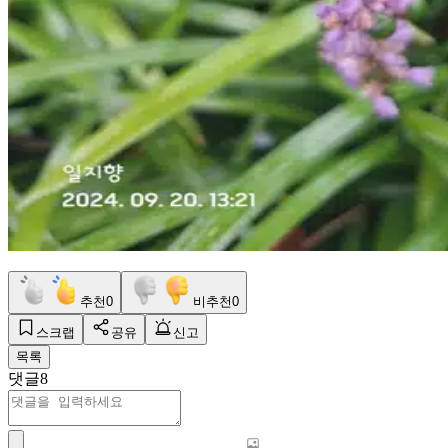
추천
0
비추천
0
스크랩
공유
신고
목록
댓글
8