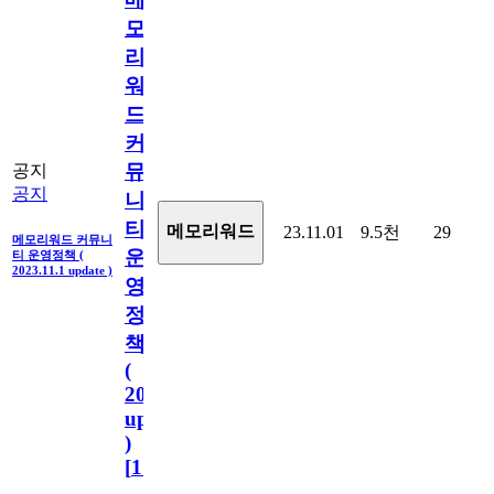
모
리
워
드
커
뮤
공지
공지
니
티
메모리워드
23.11.01
9.5천
29
메모리워드 커뮤니
운
티 운영정책 (
2023.11.1 update )
영
정
책
(
2023.11.1
update
)
[
110
]