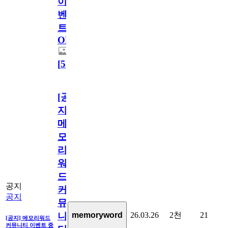
이
벤
트
OPEN!
[
5
]
[공
지]
메
모
리
워
드
공지
커
공지
뮤
26.03.26
2천
21
memoryword
니
[공지] 메모리워드
커뮤니티 이벤트 중