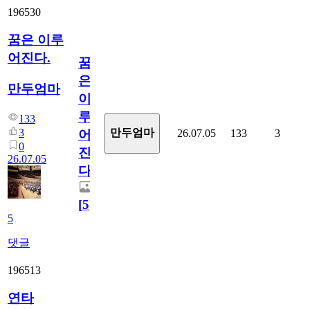
196530
꿈은 이루
어진다.
꿈
은
만두엄마
이
루
133
3
만두엄마
26.07.05
133
3
어
0
진
26.07.05
다.
[
5
]
5
댓글
196513
연타