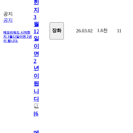
한
지
공지
3
공지
월
1.6천
장화
26.03.02
11
12
메모리워드 시작한
지 3월12일이면 2년
일
이 됩니다.
이
면
2
년
이
됩
니
다.
[
64
]
메