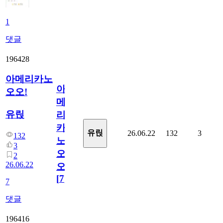
1
댓글
196428
아메리카노
아
오오!
메
유릱
리
카
유릱
26.06.22
132
3
132
노
3
오
2
26.06.22
오!
[
7
]
7
댓글
196416