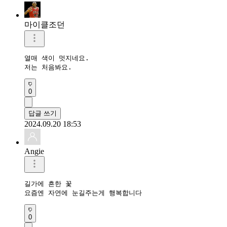
마이클조던
열매 색이 멋지네요.

저는 처음봐요.
0
답글 쓰기
2024.09.20 18:53
Angie
길가에 흔한 꽃

요즘엔 자연에 눈길주는게 행복합니다
0