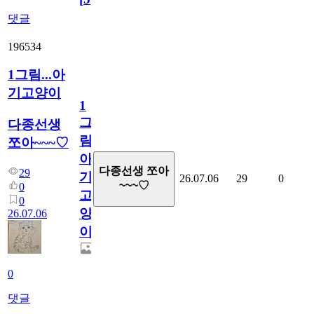
댓글
196534
1그림...아
기고양이
1
그
다종선생
림...
쪼아~~~♡
아
다종선생 쪼아
29
기
26.07.06
29
0
~~~♡
0
고
0
양
26.07.06
이
0
댓글