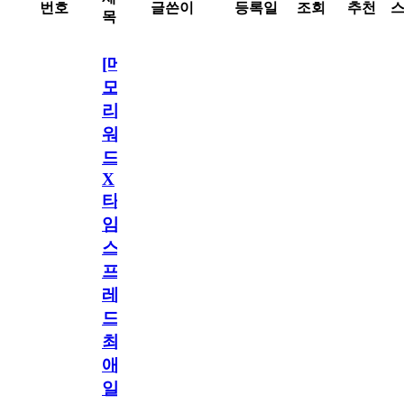
번호
글쓴이
등록일
조회
추천
목
[메
모
리
워
드
X
타
임
스
프
레
드]
최
애
일