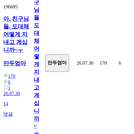
구
196695
님
들.
아. 친구님
도
들. 도대체
대
어떻게 지
체
내고 계십
어
니까~ㅜ
떻
만두엄마
만두엄마
26.07.30
170
6
게
지
170
내
6
고
1
26.07.30
계
십
14
니
댓글
까
~
ㅜ