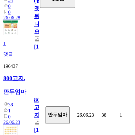
(업
34
0
뎃
0
됬
26.06.28
나
요)
1
[
1
]
댓글
196437
800고지.
만두엄마
800
38
고
1
지.
만두엄마
26.06.23
38
1
0
26.06.23
[
1
]