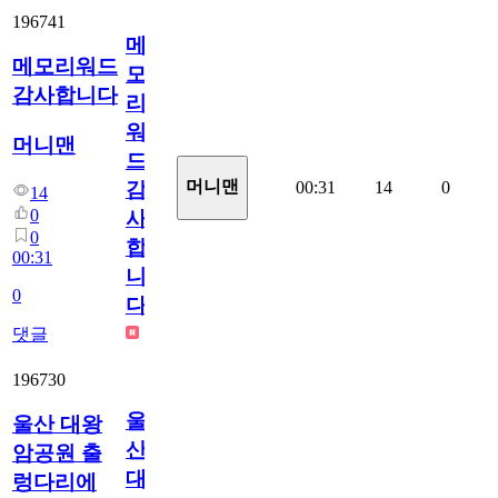
196741
메
메모리워드
모
감사합니다
리
워
머니맨
드
머니맨
00:31
14
0
감
14
0
사
0
합
00:31
니
0
다
댓글
196730
울
울산 대왕
산
암공원 출
대
렁다리에