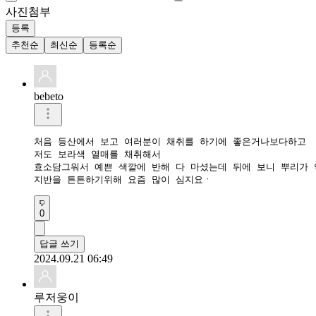
사진첨부
등록
추천순
최신순
등록순
bebeto
처음 등산에서 보고 여러분이 채취를 하기에 좋은거나보다하고

저도 보라색 열매를 채취해서 

효소담그워서 예쁜 색깔에 반해 다 마셨는데 뒤에 보니 뿌리가 
지반을 튼튼하기위해 요즘 많이 심지요ㆍ 
0
답글 쓰기
2024.09.21 06:49
루저웅이