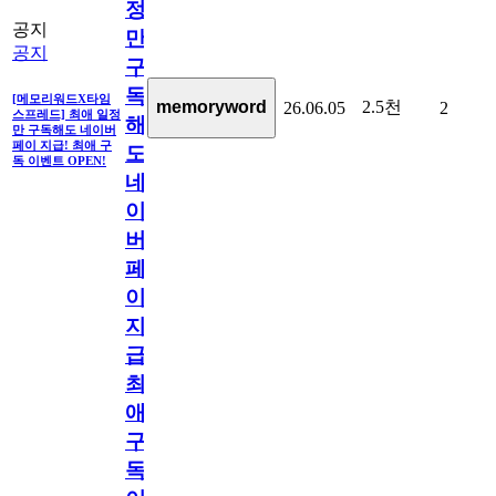
정
공지
만
공지
구
독
[메모리워드X타임
2.5천
memoryword
26.06.05
2
스프레드] 최애 일정
해
만 구독해도 네이버
페이 지급! 최애 구
도
독 이벤트 OPEN!
네
이
버
페
이
지
급!
최
애
구
독