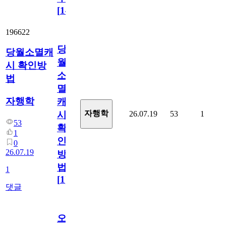
[
14
]
196622
당
당월소멸캐
월
시 확인방
소
법
멸
자행학
캐
자행학
26.07.19
53
1
시
53
확
1
인
0
26.07.19
방
법
1
[
1
]
댓글
오