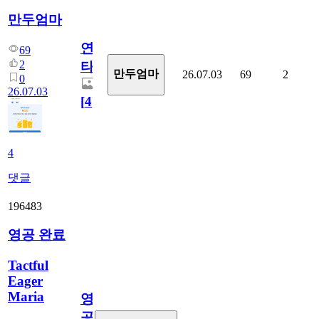
만두엄마
연
69
2
타
만두엄마
26.07.03
69
2
0
26.07.03
[
4
]
4
댓글
196483
영공 완료
Tactful
Eager
Maria
영
공