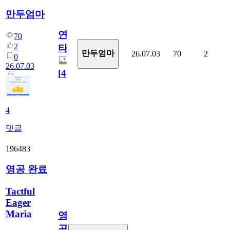
만두엄마
연
70
2
타
만두엄마
26.07.03
70
2
0
26.07.03
[
4
]
4
댓글
196483
영공 완료
Tactful
Eager
Maria
영
공