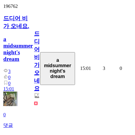
196762
드디어 비
가 오네요.
드
a
디
midsummer
어
night's
비
dream
a
가
midsummer
15:01
3
0
night's
3
오
dream
0
네
0
요.
15:01
0
댓글