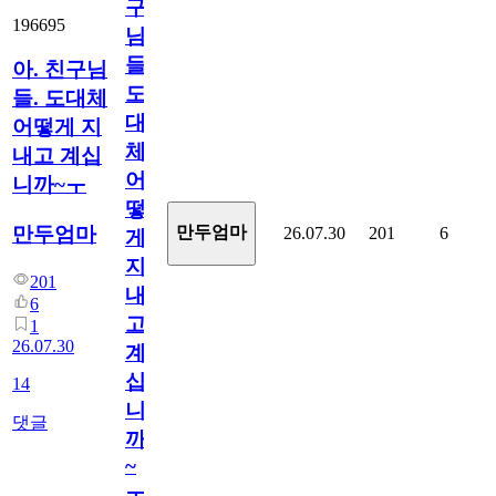
구
196695
님
들.
아. 친구님
도
들. 도대체
대
어떻게 지
체
내고 계십
어
니까~ㅜ
떻
만두엄마
만두엄마
26.07.30
201
6
게
지
201
내
6
고
1
26.07.30
계
십
14
니
댓글
까
~
ㅜ