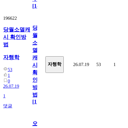
[
14
]
196622
당
당월소멸캐
월
시 확인방
소
법
멸
자행학
캐
자행학
26.07.19
53
1
시
53
확
1
인
0
26.07.19
방
법
1
[
1
]
댓글
오