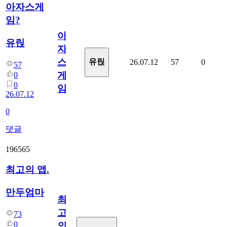
아자스게
임?
아
유릱
자
스
유릱
26.07.12
57
0
57
게
0
0
임?
26.07.12
0
댓글
196565
최고의 앱.
만두엄마
최
고
73
0
의