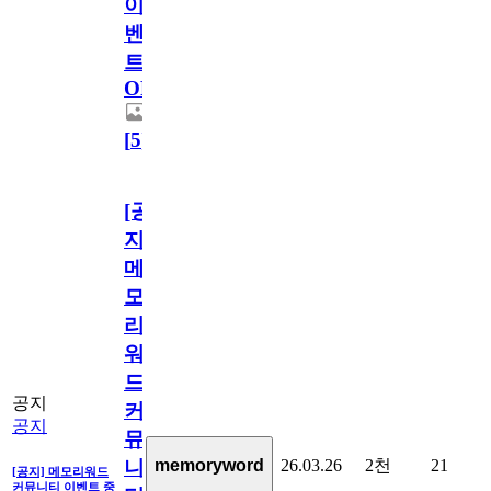
이
벤
트
OPEN!
[
5
]
[공
지]
메
모
리
워
드
공지
커
공지
뮤
26.03.26
2천
21
memoryword
니
[공지] 메모리워드
커뮤니티 이벤트 중