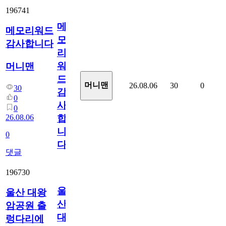
196741
메
메모리워드
모
감사합니다
리
워
머니맨
드
머니맨
26.08.06
30
0
30
감
0
사
0
26.08.06
합
니
0
다
댓글
196730
울
울산 대왕
산
암공원 출
대
렁다리에