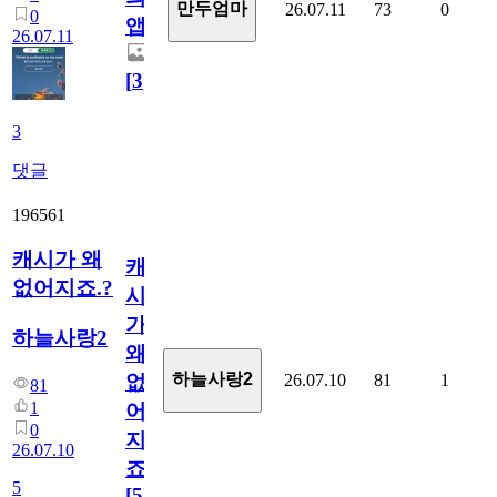
만두엄마
26.07.11
73
0
0
앱.
26.07.11
[
3
]
3
댓글
196561
캐시가 왜
캐
없어지죠.?
시
가
하늘사랑2
왜
하늘사랑2
26.07.10
81
1
없
81
1
어
0
지
26.07.10
죠.?
5
[
5
]