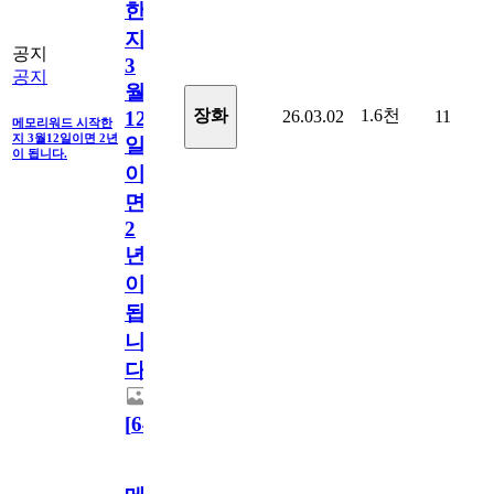
한
지
공지
3
공지
월
1.6천
장화
26.03.02
11
12
메모리워드 시작한
지 3월12일이면 2년
일
이 됩니다.
이
면
2
년
이
됩
니
다.
[
64
]