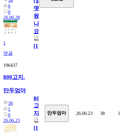
(업
34
0
뎃
0
됬
26.06.28
나
요)
1
[
1
]
댓글
196437
800고지.
만두엄마
800
38
고
1
지.
만두엄마
26.06.23
38
1
0
26.06.23
[
1
]