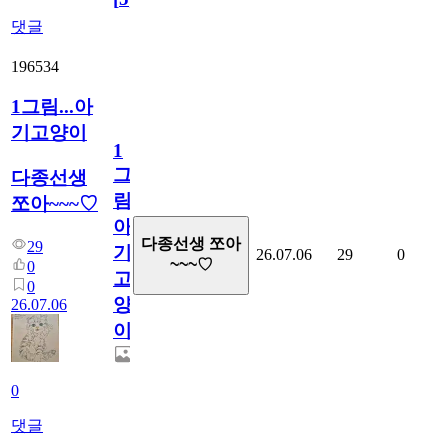
댓글
196534
1그림...아
기고양이
1
그
다종선생
림...
쪼아~~~♡
아
다종선생 쪼아
29
기
26.07.06
29
0
~~~♡
0
고
0
양
26.07.06
이
0
댓글