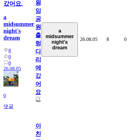
왕
갔어요.
암
a
공
midsummer
원
night's
a
출
midsummer
dream
26.08.05
8
0
night's
렁
dream
8
다
0
리
0
에
26.08.05
갔
어
요.
0
댓글
아.
친