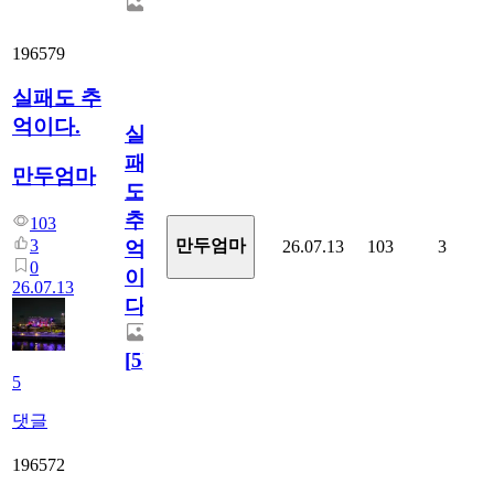
196579
실패도 추
억이다.
실
패
만두엄마
도
추
103
3
만두엄마
26.07.13
103
3
억
0
이
26.07.13
다.
[
5
]
5
댓글
196572