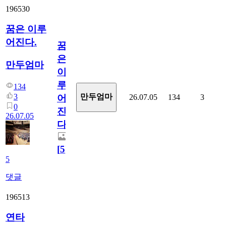
196530
꿈은 이루
어진다.
꿈
은
만두엄마
이
루
134
3
만두엄마
26.07.05
134
3
어
0
진
26.07.05
다.
[
5
]
5
댓글
196513
연타