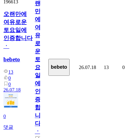
196613
랜
만
오랜만에
에
여유로운
여
토요일에
유
인증합니다
로
ㆍ
운
bebeto
토
요
bebeto
26.07.18
13
0
13
일
0
에
0
26.07.18
인
증
합
니
0
다
댓글
ㆍ