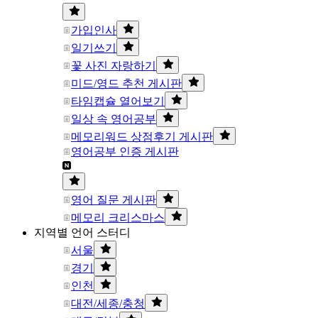
가입인사
일기쓰기
꽃 사진 자랑하기
미드/영드 추천 게시판
타임캡슐 열어보기
일상 속 영어공부
메모리워드 상점후기 게시판
영어공부 인증 게시판
영어 질문 게시판
메모리 크리스마스
지역별 언어 스터디
서울
경기
인천
대전/세종/충청