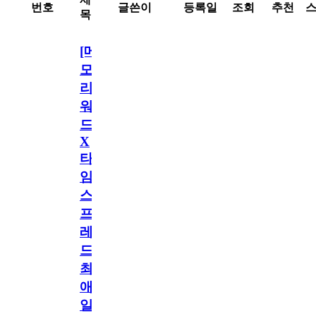
번호
글쓴이
등록일
조회
추천
목
[메
모
리
워
드
X
타
임
스
프
레
드]
최
애
일