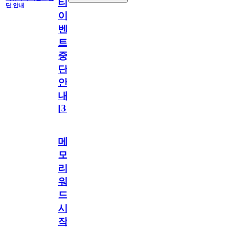
티
단 안내
이
벤
트
중
단
안
내
[
31
]
메
모
리
워
드
시
작