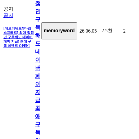
정
공지
만
공지
구
독
[메모리워드X타임
2.5천
memoryword
26.06.05
2
스프레드] 최애 일정
해
만 구독해도 네이버
페이 지급! 최애 구
도
독 이벤트 OPEN!
네
이
버
페
이
지
급!
최
애
구
독