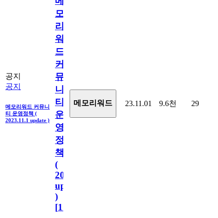
메
모
리
워
드
커
뮤
공지
공지
니
티
메모리워드
23.11.01
9.6천
29
메모리워드 커뮤니
운
티 운영정책 (
2023.11.1 update )
영
정
책
(
2023.11.1
update
)
[
110
]