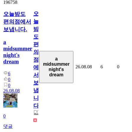
196758
오
오늘밤도
늘
편의점에서
밤
보냅니다.
도
a
편
midsummer
의
night's
a
점
dream
midsummer
26.08.08
6
0
에
night's
6
서
dream
0
보
0
냅
26.08.08
니
다.
0
댓글