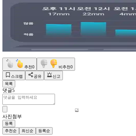
추천
0
비추천
0
스크랩
공유
신고
목록
댓글
5
사진첨부
등록
추천순
최신순
등록순