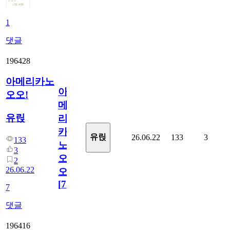
1
댓글
196428
아메리카노
아
오오!
메
유릱
리
카
유릱
26.06.22
133
3
133
노
3
오
2
26.06.22
오!
[
7
]
7
댓글
196416