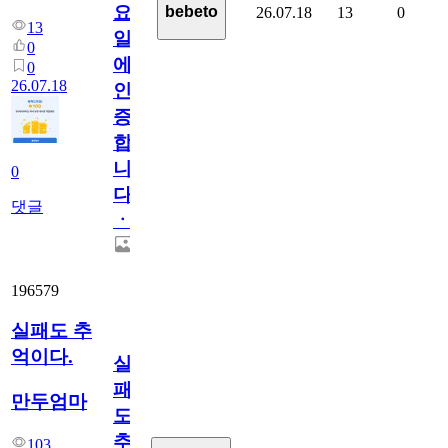
요
bebeto
26.07.18
13
0
13
일
0
에
0
26.07.18
인
증
합
니
0
다
댓글
ㆍ
196579
실패도 추
억이다.
실
패
만두엄마
도
추
103