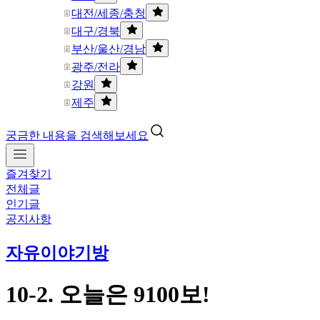
대전/세종/충청
대구/경북
부산/울산/경남
광주/전라
강원
제주
궁금한 내용을 검색해보세요
즐겨찾기
전체글
인기글
공지사항
자유이야기방
10-2. 오늘은 9100보!