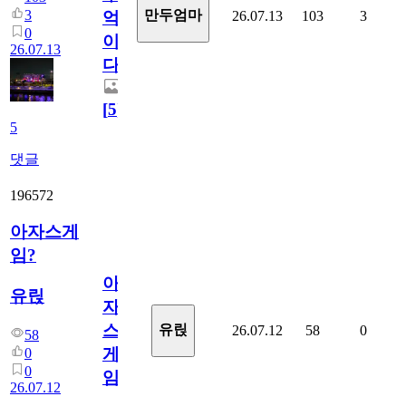
3
만두엄마
26.07.13
103
3
억
0
이
26.07.13
다.
[
5
]
5
댓글
196572
아자스게
임?
아
유릱
자
스
유릱
26.07.12
58
0
58
게
0
0
임?
26.07.12