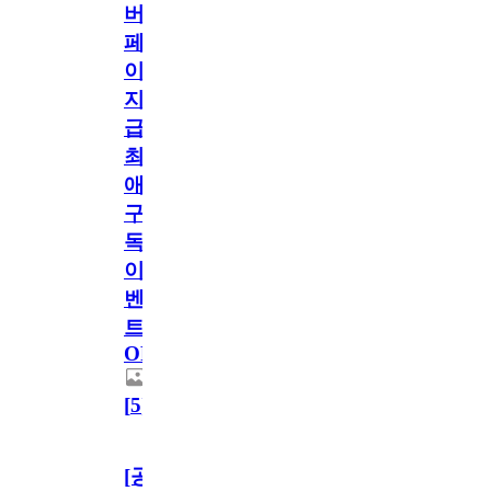
버
페
이
지
급!
최
애
구
독
이
벤
트
OPEN!
[
5
]
[공