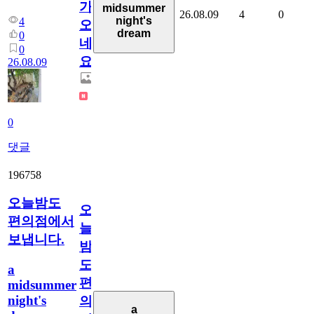
가
midsummer
26.08.09
4
0
night's
4
오
dream
0
네
0
요.
26.08.09
0
댓글
196758
오늘밤도
오
편의점에서
늘
보냅니다.
밤
도
a
편
midsummer
night's
의
a