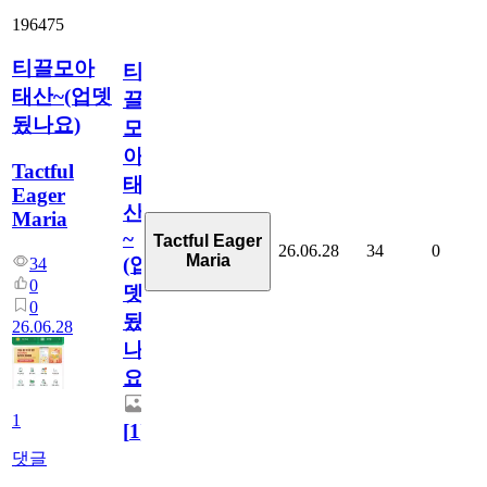
196475
티끌모아
티
태산~(업뎃
끌
됬나요)
모
아
Tactful
태
Eager
산
Maria
~
Tactful Eager
26.06.28
34
0
Maria
(업
34
0
뎃
0
됬
26.06.28
나
요)
1
[
1
]
댓글