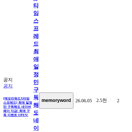
타
임
스
프
레
드]
최
애
일
정
공지
만
공지
구
독
[메모리워드X타임
2.5천
memoryword
26.06.05
2
스프레드] 최애 일정
해
만 구독해도 네이버
페이 지급! 최애 구
도
독 이벤트 OPEN!
네
이