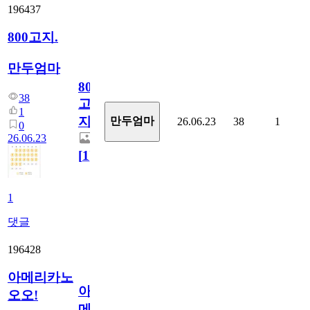
196437
800고지.
만두엄마
800
38
고
1
지.
만두엄마
26.06.23
38
1
0
26.06.23
[
1
]
1
댓글
196428
아메리카노
아
오오!
메