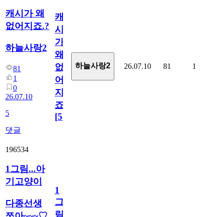
캐시가 왜
캐
없어지죠.?
시
가
하늘사랑2
왜
하늘사랑2
26.07.10
81
1
없
81
1
어
0
지
26.07.10
죠.?
5
[
5
]
댓글
196534
1그림...아
기고양이
1
그
다종선생
림...
쪼아~~~♡