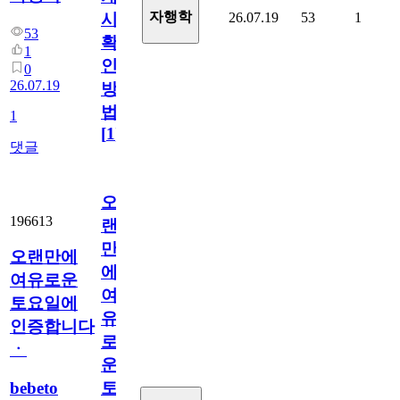
자행학
26.07.19
53
1
시
53
확
1
인
0
26.07.19
방
법
1
[
1
]
댓글
오
196613
랜
만
오랜만에
에
여유로운
여
토요일에
유
인증합니다
로
ㆍ
운
bebeto
토