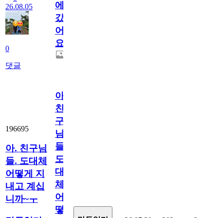
에
26.08.05
갔
어
요.
0
댓글
아.
친
구
196695
님
들.
아. 친구님
도
들. 도대체
대
어떻게 지
체
내고 계십
어
니까~ㅜ
떻