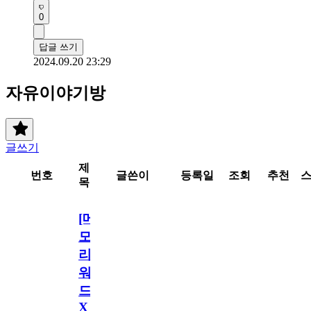
0
답글 쓰기
2024.09.20 23:29
자유이야기방
글쓰기
제
번호
글쓴이
등록일
조회
추천
목
[메
모
리
워
드
X