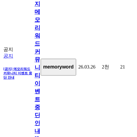
지]
메
모
리
워
드
공지
커
공지
뮤
26.03.26
2천
21
memoryword
니
[공지] 메모리워드
커뮤니티 이벤트 중
티
단 안내
이
벤
트
중
단
안
내