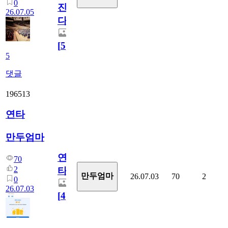
0
진
26.07.05
다.
[
5
]
5
댓글
196513
연타
만두엄마
연
70
2
타
만두엄마
26.07.03
70
2
0
26.07.03
[
4
]