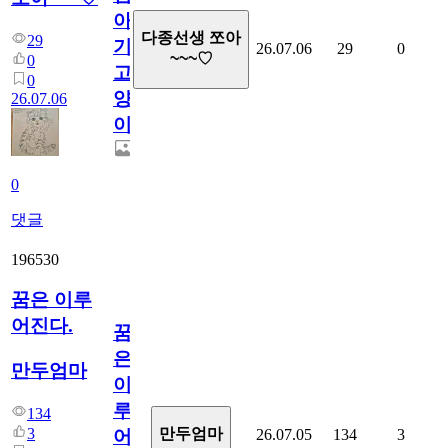
아
다종선생 쪼아
29
기
26.07.06
29
0
~~~♡
0
고
0
양
26.07.06
이
0
댓글
196530
꿈은 이루
어진다.
꿈
은
만두엄마
이
루
134
3
만두엄마
26.07.05
134
3
어