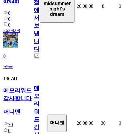
dream
점
midsummer
26.08.08
8
0
night's
에
8
dream
서
0
0
보
26.08.08
냅
니
다.
0
댓글
196741
메
메모리워드
모
감사합니다
리
워
머니맨
드
머니맨
26.08.06
30
0
30
감
0