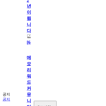
2
년
이
됩
니
다.
[
64
]
메
모
리
워
드
커
뮤
공지
공지
니