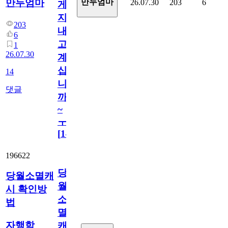
만두엄마
만두엄마
26.07.30
203
6
게
지
203
내
6
고
1
26.07.30
계
십
14
니
댓글
까
~
ㅜ
[
14
]
196622
당
당월소멸캐
월
시 확인방
소
법
멸
자행학
캐