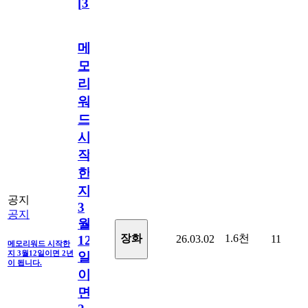
[
31
]
메
모
리
워
드
시
작
한
지
공지
3
공지
월
1.6천
장화
26.03.02
11
12
메모리워드 시작한
지 3월12일이면 2년
일
이 됩니다.
이
면