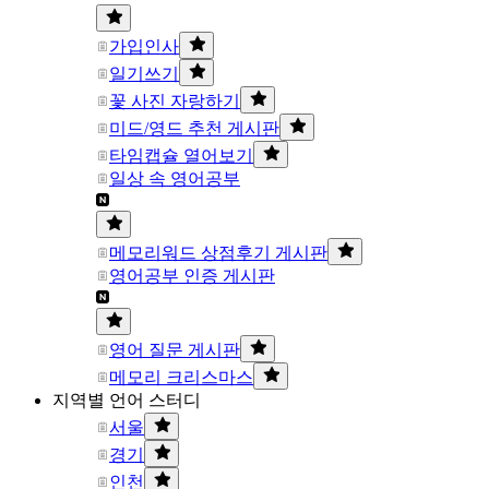
가입인사
일기쓰기
꽃 사진 자랑하기
미드/영드 추천 게시판
타임캡슐 열어보기
일상 속 영어공부
메모리워드 상점후기 게시판
영어공부 인증 게시판
영어 질문 게시판
메모리 크리스마스
지역별 언어 스터디
서울
경기
인천