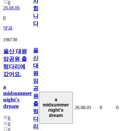
사
0
26.08.06
합
니
0
다
댓글
196730
울
울산 대왕
산
암공원 출
대
렁다리에
왕
갔어요.
암
a
공
midsummer
원
night's
a
출
midsummer
dream
26.08.05
8
0
night's
렁
dream
8
다
0
리
0