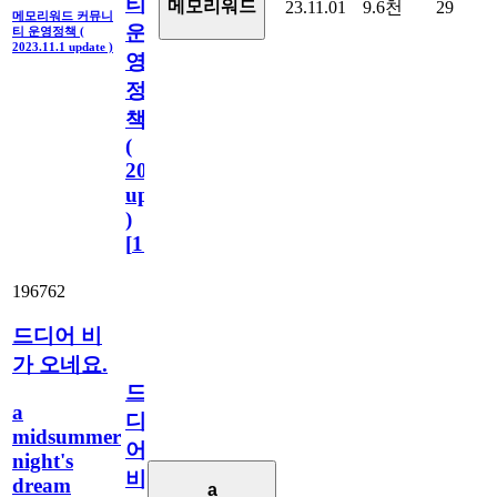
티
메모리워드
23.11.01
9.6천
29
메모리워드 커뮤니
운
티 운영정책 (
2023.11.1 update )
영
정
책
(
2023.11.1
update
)
[
110
]
196762
드디어 비
가 오네요.
드
a
디
midsummer
어
night's
비
dream
a