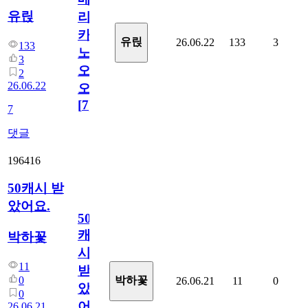
유릱
리
카
유릱
26.06.22
133
3
133
노
3
오
2
26.06.22
오!
[
7
]
7
댓글
196416
50캐시 받
았어요.
50
캐
박하꽃
시
11
받
0
박하꽃
26.06.21
11
0
았
0
어
26.06.21