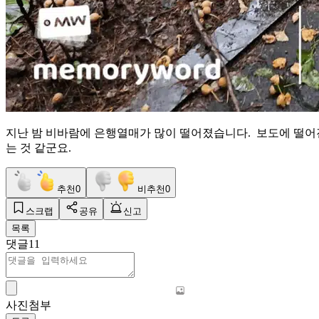
지난 밤 비바람에 은행열매가 많이 떨어졌습니다. 보도에 떨어
는 것 같군요.
추천
0
비추천
0
스크랩
공유
신고
목록
댓글
11
사진첨부