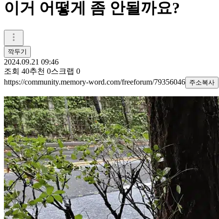
이거 어떻게 좀 안될까요?
깍두기
2024.09.21 09:46
조회
40
추천
0
스크랩
0
https://community.memory-word.com/freeforum/79356046
주소복사