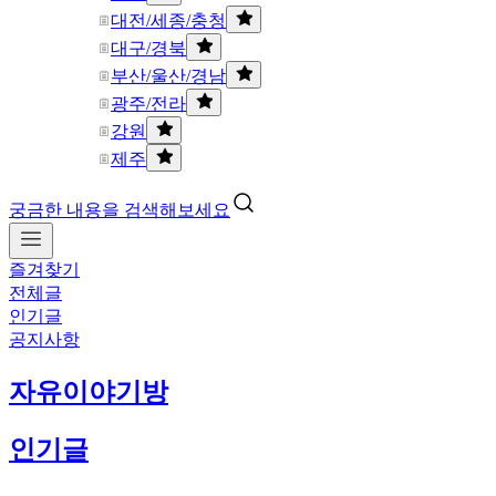
대전/세종/충청
대구/경북
부산/울산/경남
광주/전라
강원
제주
궁금한 내용을 검색해보세요
즐겨찾기
전체글
인기글
공지사항
자유이야기방
인기글