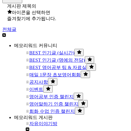
게시판 제목의
아이콘을 선택하면
즐겨찾기에 추가됩니다.
전체글
메모리워드 커뮤니티
BEST 인기글 (실시간)
BEST 인기글 (명예의 전당)
BEST 영어공부 팁 & 자료실
매일 1문장 초보영어회화
공지사항
이벤트
영어공부 인증 챌린지
영어말하기 인증 챌린지
회화 수업 인증 챌린지
메모리워드 게시판
자유이야기방