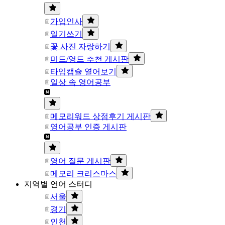
가입인사
일기쓰기
꽃 사진 자랑하기
미드/영드 추천 게시판
타임캡슐 열어보기
일상 속 영어공부
메모리워드 상점후기 게시판
영어공부 인증 게시판
영어 질문 게시판
메모리 크리스마스
지역별 언어 스터디
서울
경기
인천