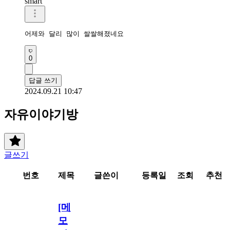
smart
어제와 달리 많이 쌀쌀해졌네요 
0
답글 쓰기
2024.09.21 10:47
자유이야기방
글쓰기
번호
제목
글쓴이
등록일
조회
추천
[메
모