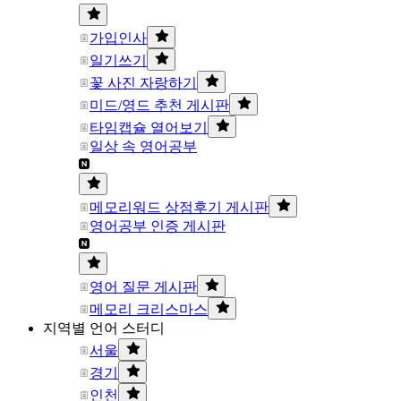
가입인사
일기쓰기
꽃 사진 자랑하기
미드/영드 추천 게시판
타임캡슐 열어보기
일상 속 영어공부
메모리워드 상점후기 게시판
영어공부 인증 게시판
영어 질문 게시판
메모리 크리스마스
지역별 언어 스터디
서울
경기
인천