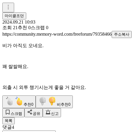
마이클조던
2024.09.21 10:03
조회
21
추천
0
스크랩
0
https://community.memory-word.com/freeforum/79358466
주소복사
비가 아직도 오네요.
꽤 쌀쌀해요.
외출 시 외투 챙기시는게 좋을 거 같아요.
추천
0
비추천
0
스크랩
공유
신고
목록
댓글
4