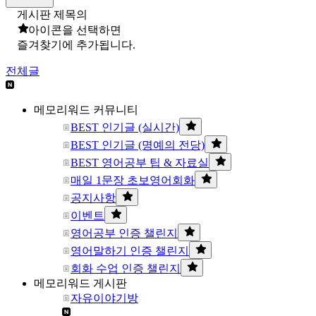
게시판 제목의
아이콘을 선택하면
즐겨찾기에 추가됩니다.
전체글
메모리워드 커뮤니티
BEST 인기글 (실시간)
BEST 인기글 (명예의 전당)
BEST 영어공부 팁 & 자료실
매일 1문장 초보영어회화
공지사항
이벤트
영어공부 인증 챌린지
영어말하기 인증 챌린지
회화 수업 인증 챌린지
메모리워드 게시판
자유이야기방