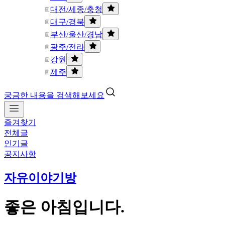
대전/세종/충청
대구/경북
부산/울산/경남
광주/전라
강원
제주
궁금한 내용을 검색해보세요
즐겨찾기
전체글
인기글
공지사항
자유이야기방
좋은 아침입니다.