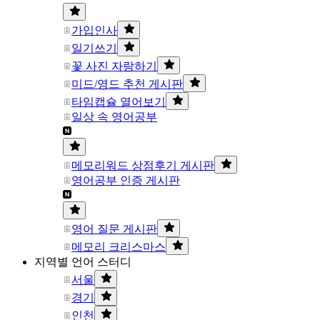
가입인사
일기쓰기
꽃 사진 자랑하기
미드/영드 추천 게시판
타임캡슐 열어보기
일상 속 영어공부
메모리워드 상점후기 게시판
영어공부 인증 게시판
영어 질문 게시판
메모리 크리스마스
지역별 언어 스터디
서울
경기
인천