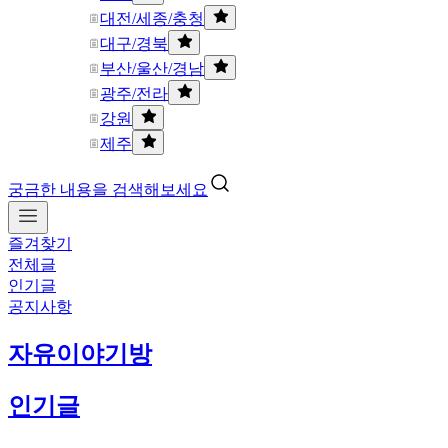
대전/세종/충청
대구/경북
부산/울산/경남
광주/전라
강원
제주
궁금한 내용을 검색해보세요
즐겨찾기
전체글
인기글
공지사항
자유이야기방
인기글