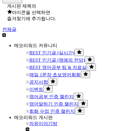
게시판 제목의
아이콘을 선택하면
즐겨찾기에 추가됩니다.
전체글
메모리워드 커뮤니티
BEST 인기글 (실시간)
BEST 인기글 (명예의 전당)
BEST 영어공부 팁 & 자료실
매일 1문장 초보영어회화
공지사항
이벤트
영어공부 인증 챌린지
영어말하기 인증 챌린지
회화 수업 인증 챌린지
메모리워드 게시판
자유이야기방