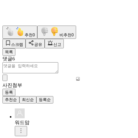
추천
0
비추천
0
스크랩
공유
신고
목록
댓글
6
사진첨부
등록
추천순
최신순
등록순
워드맘