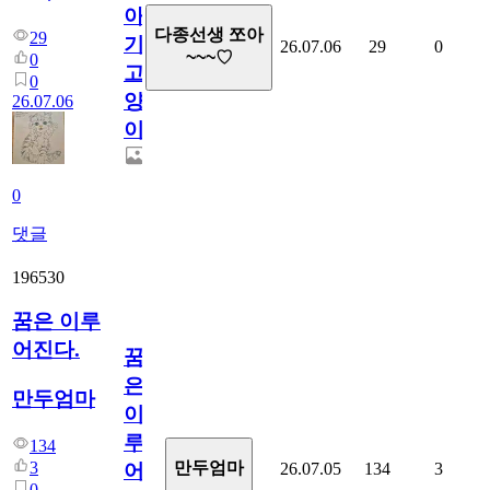
아
다종선생 쪼아
29
기
26.07.06
29
0
~~~♡
0
고
0
양
26.07.06
이
0
댓글
196530
꿈은 이루
어진다.
꿈
은
만두엄마
이
루
134
3
만두엄마
26.07.05
134
3
어
0