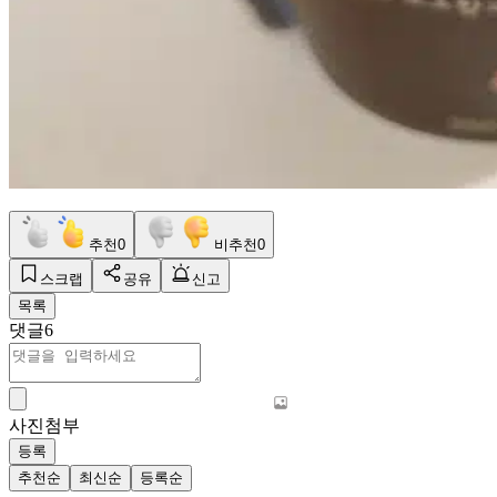
추천
0
비추천
0
스크랩
공유
신고
목록
댓글
6
사진첨부
등록
추천순
최신순
등록순