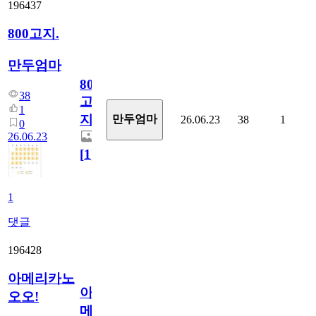
196437
800고지.
만두엄마
800
38
고
1
지.
만두엄마
26.06.23
38
1
0
26.06.23
[
1
]
1
댓글
196428
아메리카노
아
오오!
메