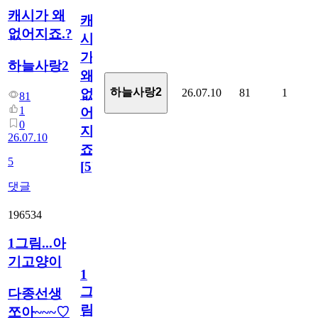
캐시가 왜
캐
없어지죠.?
시
가
하늘사랑2
왜
하늘사랑2
26.07.10
81
1
없
81
1
어
0
지
26.07.10
죠.?
5
[
5
]
댓글
196534
1그림...아
기고양이
1
그
다종선생
림...
쪼아~~~♡