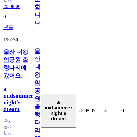
0
26.08.06
합
니
0
다
댓글
196730
울
울산 대왕
산
암공원 출
대
렁다리에
왕
갔어요.
암
a
공
midsummer
원
night's
a
출
midsummer
dream
26.08.05
8
0
night's
렁
dream
8
다
0
리
0