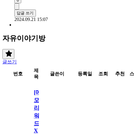
0
답글 쓰기
2024.09.21 15:07
자유이야기방
글쓰기
제
번호
글쓴이
등록일
조회
추천
목
[메
모
리
워
드
X