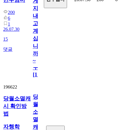
게
지
200
내
6
고
1
26.07.30
계
십
15
니
댓글
까
~
ㅜ
[
15
]
196622
당
당월소멸캐
월
시 확인방
소
법
멸
자행학
캐