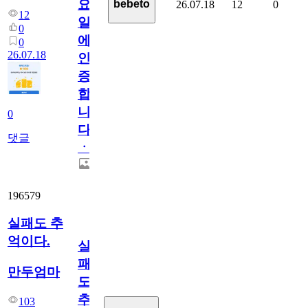
요
bebeto
26.07.18
12
0
12
일
0
에
0
26.07.18
인
증
합
니
0
다
댓글
ㆍ
196579
실패도 추
억이다.
실
패
만두엄마
도
추
103