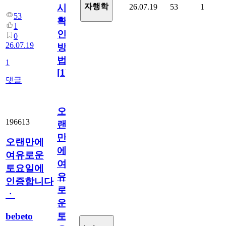
자행학
26.07.19
53
1
시
53
확
1
인
0
26.07.19
방
법
1
[
1
]
댓글
오
196613
랜
만
오랜만에
에
여유로운
여
토요일에
유
인증합니다
로
ㆍ
운
bebeto
토