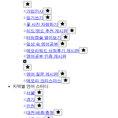
가입인사
일기쓰기
꽃 사진 자랑하기
미드/영드 추천 게시판
타임캡슐 열어보기
일상 속 영어공부
메모리워드 상점후기 게시판
영어공부 인증 게시판
영어 질문 게시판
메모리 크리스마스
지역별 언어 스터디
서울
경기
인천
대전/세종/충청