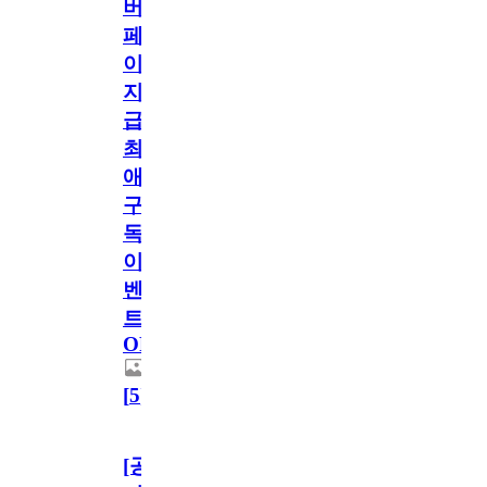
버
페
이
지
급!
최
애
구
독
이
벤
트
OPEN!
[
5
]
[공