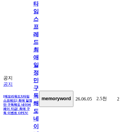
타
임
스
프
레
드]
최
애
일
정
공지
만
공지
구
독
[메모리워드X타임
2.5천
memoryword
26.06.05
2
스프레드] 최애 일정
해
만 구독해도 네이버
페이 지급! 최애 구
도
독 이벤트 OPEN!
네
이