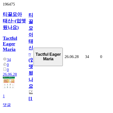
196475
티끌모아
티
태산~(업뎃
끌
됬나요)
모
아
Tactful
태
Eager
산
Maria
~
Tactful Eager
26.06.28
34
0
Maria
(업
34
0
뎃
0
됬
26.06.28
나
요)
1
[
1
]
댓글