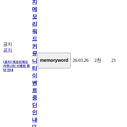
지]
메
모
리
워
드
공지
커
공지
뮤
26.03.26
2천
21
memoryword
니
[공지] 메모리워드
커뮤니티 이벤트 중
티
단 안내
이
벤
트
중
단
안
내
[
31
]