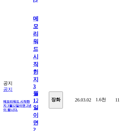
메
모
리
워
드
시
작
한
지
공지
3
공지
월
1.6천
장화
26.03.02
11
12
메모리워드 시작한
지 3월12일이면 2년
일
이 됩니다.
이
면
2