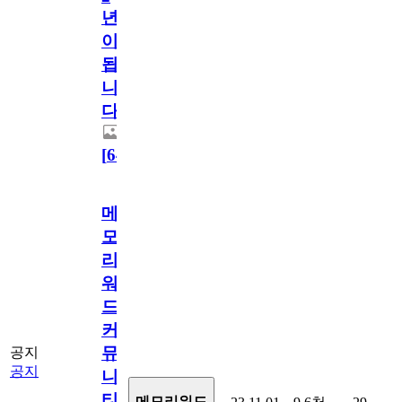
년
이
됩
니
다.
[
64
]
메
모
리
워
드
커
뮤
공지
공지
니
티
메모리워드