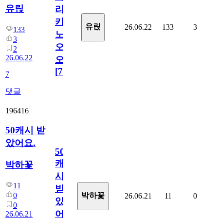
유릱
리
카
유릱
26.06.22
133
3
133
노
3
오
2
26.06.22
오!
[
7
]
7
댓글
196416
50캐시 받
았어요.
50
캐
박하꽃
시
11
받
0
박하꽃
26.06.21
11
0
았
0
어
26.06.21