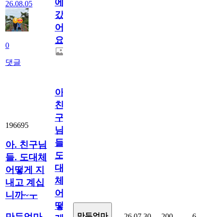
에
26.08.05
갔
어
요.
0
댓글
아.
친
구
196695
님
들.
아. 친구님
도
들. 도대체
대
어떻게 지
체
내고 계십
어
니까~ㅜ
떻
만두엄마
만두엄마
26.07.30
200
6