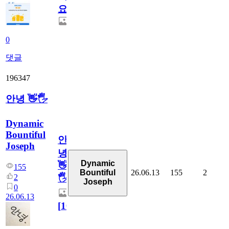
요.
0
댓글
196347
안녕 👋🖐
Dynamic
Bountiful
안
Joseph
녕
Dynamic
👋
155
26.06.13
155
2
Bountiful
2
🖐
Joseph
0
26.06.13
[
10
]