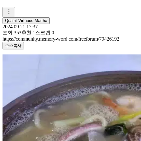
Quaint Virtuous Martha
2024.09.21 17:37
조회
353
추천
1
스크랩
0
https://community.memory-word.com/freeforum/79426192
주소복사