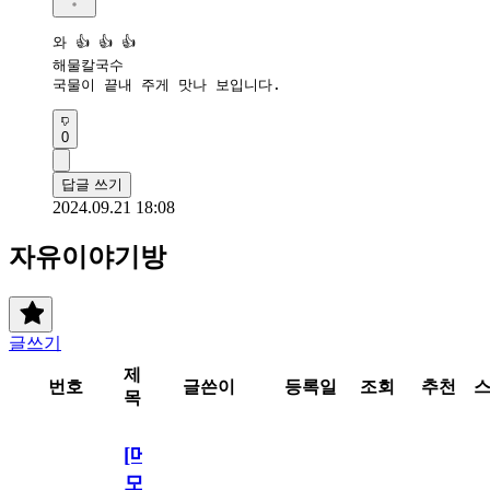
와 👍 👍 👍 

해물칼국수

국물이 끝내 주게 맛나 보입니다.
0
답글 쓰기
2024.09.21 18:08
자유이야기방
글쓰기
제
번호
글쓴이
등록일
조회
추천
목
[메
모