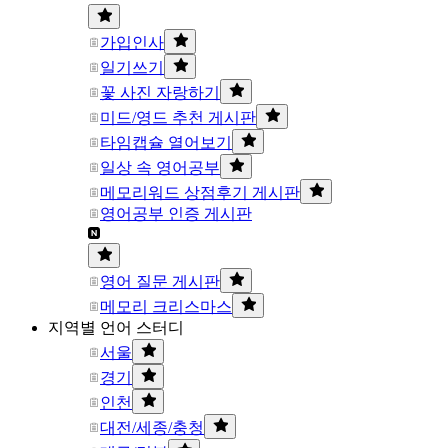
가입인사
일기쓰기
꽃 사진 자랑하기
미드/영드 추천 게시판
타임캡슐 열어보기
일상 속 영어공부
메모리워드 상점후기 게시판
영어공부 인증 게시판
영어 질문 게시판
메모리 크리스마스
지역별 언어 스터디
서울
경기
인천
대전/세종/충청