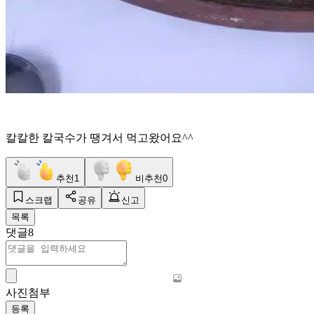
칼칼한 칼국수가 땡겨서 먹고왔어요^^
추천
1
비추천
0
스크랩
공유
신고
목록
댓글
8
사진첨부
등록