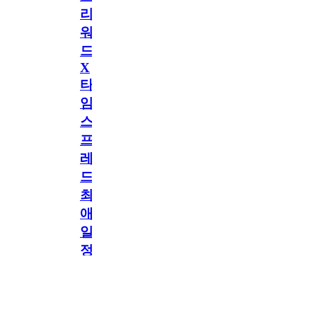
리
워
드
X
타
임
스
프
레
드]
최
애
일
정
공지
만
공지
구
독
[메모리워드X타임
2.5천
memoryword
26.06.05
2