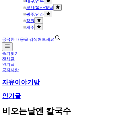
대구/경북
부산/울산/경남
광주/전라
강원
제주
궁금한 내용을 검색해보세요
즐겨찾기
전체글
인기글
공지사항
자유이야기방
인기글
비오는날엔 칼국수