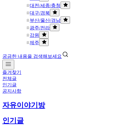
대전/세종/충청
대구/경북
부산/울산/경남
광주/전라
강원
제주
궁금한 내용을 검색해보세요
즐겨찾기
전체글
인기글
공지사항
자유이야기방
인기글