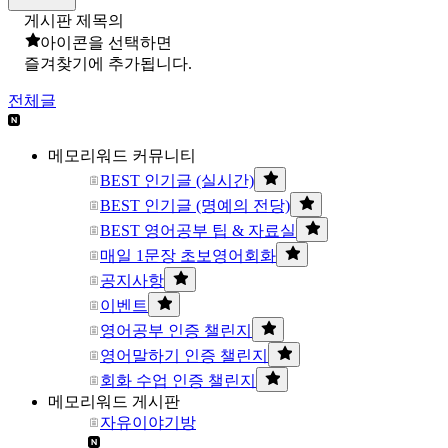
게시판 제목의
아이콘을 선택하면
즐겨찾기에 추가됩니다.
전체글
메모리워드 커뮤니티
BEST 인기글 (실시간)
BEST 인기글 (명예의 전당)
BEST 영어공부 팁 & 자료실
매일 1문장 초보영어회화
공지사항
이벤트
영어공부 인증 챌린지
영어말하기 인증 챌린지
회화 수업 인증 챌린지
메모리워드 게시판
자유이야기방