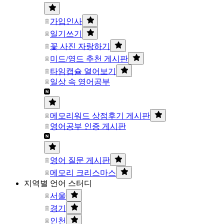
가입인사
일기쓰기
꽃 사진 자랑하기
미드/영드 추천 게시판
타임캡슐 열어보기
일상 속 영어공부
메모리워드 상점후기 게시판
영어공부 인증 게시판
영어 질문 게시판
메모리 크리스마스
지역별 언어 스터디
서울
경기
인천