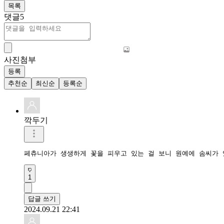
목록
댓글
5
사진첨부
등록
추천순
최신순
등록순
깍두기
페츄니아가 생생하게 꽃을 피우고 있는 걸 보니 원예에 솜씨가 
1
답글 쓰기
2024.09.21 22:41