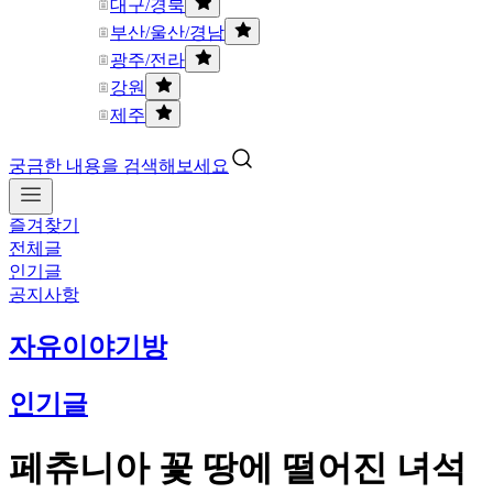
대구/경북
부산/울산/경남
광주/전라
강원
제주
궁금한 내용을 검색해보세요
즐겨찾기
전체글
인기글
공지사항
자유이야기방
인기글
페츄니아 꽃 땅에 떨어진 녀석