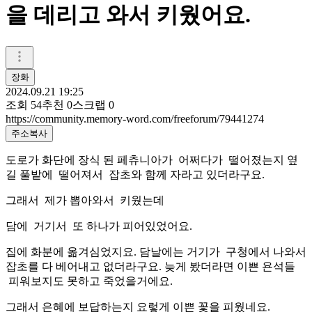
을 데리고 와서 키웠어요.
장화
2024.09.21 19:25
조회
54
추천
0
스크랩
0
https://community.memory-word.com/freeforum/79441274
주소복사
도로가 화단에 장식 된 페츄니아가 어쩌다가 떨어졌는지 옆
길 풀밭에 떨어져서 잡초와 함께 자라고 있더라구요.
그래서 제가 뽑아와서 키웠는데
담에 거기서 또 하나가 피어있었어요.
집에 화분에 옮겨심었지요. 담날에는 거기가 구청에서 나와서
잡초를 다 베어내고 없더라구요. 늦게 봤더라면 이쁜 욘석들
피워보지도 못하고 죽었을거에요.
그래서 은혜에 보답하는지 요렇게 이쁜 꽃을 피웠네요.