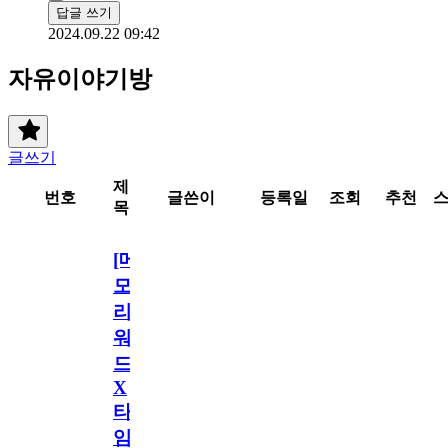
답글 쓰기
2024.09.22 09:42
자유이야기방
글쓰기
제
번호
글쓴이
등록일
조회
추천
목
[메
모
리
워
드
X
타
임