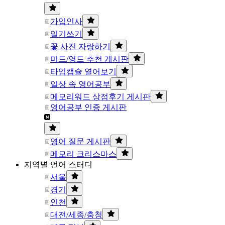
가입인사
일기쓰기
꽃 사진 자랑하기
미드/영드 추천 게시판
타임캡슐 열어보기
일상 속 영어공부
메모리워드 상점후기 게시판
영어공부 인증 게시판
영어 질문 게시판
메모리 크리스마스
지역별 언어 스터디
서울
경기
인천
대전/세종/충청