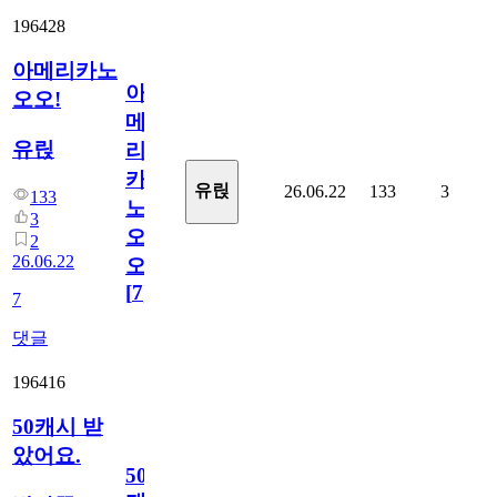
196428
아메리카노
아
오오!
메
유릱
리
카
유릱
26.06.22
133
3
133
노
3
오
2
26.06.22
오!
[
7
]
7
댓글
196416
50캐시 받
았어요.
50