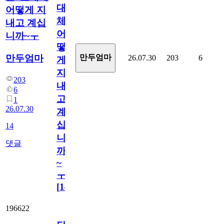
대
어떻게 지
체
내고 계십
어
니까~ㅜ
떻
만두엄마
만두엄마
26.07.30
203
6
게
지
203
내
6
고
1
26.07.30
계
십
14
니
댓글
까
~
ㅜ
[
14
]
196622