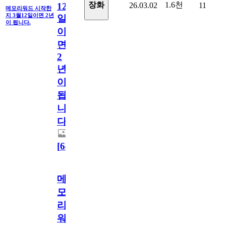
1.6천
장화
26.03.02
11
12
메모리워드 시작한
지 3월12일이면 2년
일
이 됩니다.
이
면
2
년
이
됩
니
다.
[
64
]
메
모
리
워