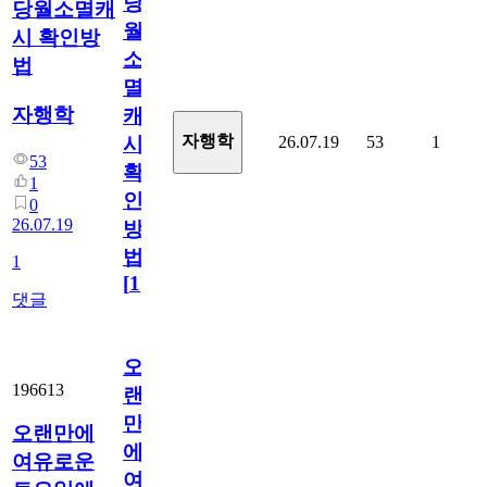
당
당월소멸캐
월
시 확인방
소
법
멸
자행학
캐
자행학
26.07.19
53
1
시
53
확
1
인
0
26.07.19
방
법
1
[
1
]
댓글
오
196613
랜
만
오랜만에
에
여유로운
여