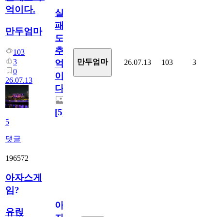
억이다.
실
패
만두엄마
도
추
103
3
만두엄마
26.07.13
103
3
억
0
이
26.07.13
다.
[
5
]
5
댓글
196572
아자스게
임?
아
유릱