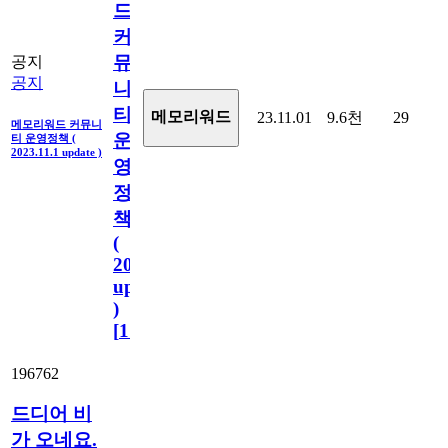
드
커
뮤
공지
공지
니
티
메모리워드
23.11.01
9.6천
29
메모리워드 커뮤니
운
티 운영정책 (
2023.11.1 update )
영
정
책
(
2023.11.1
update
)
[
110
]
196762
드디어 비
가 오네요.