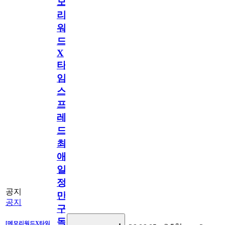
모
리
워
드
X
타
임
스
프
레
드]
최
애
일
정
공지
만
공지
구
독
[메모리워드X타임