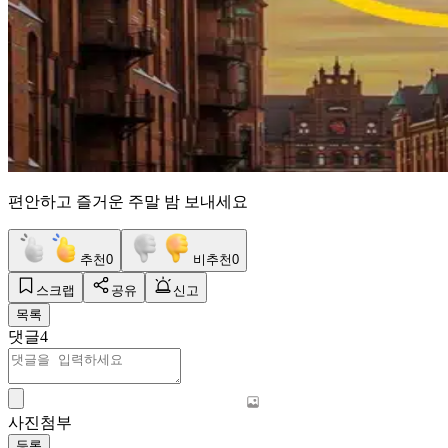
편안하고 즐거운 주말 밤 보내세요
추천
0
비추천
0
스크랩
공유
신고
목록
댓글
4
사진첨부
등록