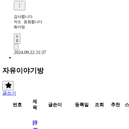
감사합니다 

저도 응원합니다 

화이팅
0
2024.09.22 21:37
자유이야기방
글쓰기
제
번호
글쓴이
등록일
조회
추천
목
[메