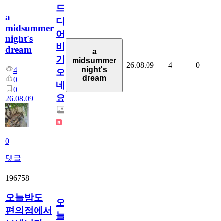
드
a
디
midsummer
어
night's
비
dream
a
가
midsummer
26.08.09
4
0
night's
4
오
dream
0
네
0
요.
26.08.09
0
댓글
196758
오늘밤도
오
편의점에서
늘