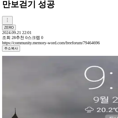
만보걷기 성공
ZERO
2024.09.21 22:01
조회
28
추천
0
스크랩
0
https://community.memory-word.com/freeforum/79464696
주소복사