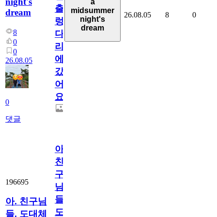
night's
a
출
midsummer
dream
26.08.05
8
0
night's
렁
dream
8
다
0
리
0
에
26.08.05
갔
어
요.
0
댓글
아.
친
구
196695
님
들.
아. 친구님
도
들. 도대체