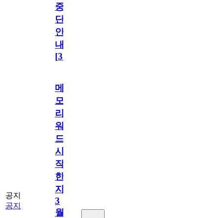
중
단
안
내
[
31
]
메
모
리
워
드
시
작
한
지
공지
3
공지
월