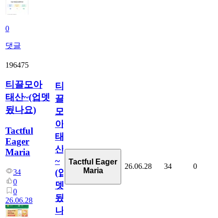
0
댓글
196475
티끌모아
티
태산~(업뎃
끌
됬나요)
모
아
Tactful
태
Eager
산
Maria
~
Tactful Eager
26.06.28
34
0
Maria
(업
34
0
뎃
0
됬
26.06.28
나