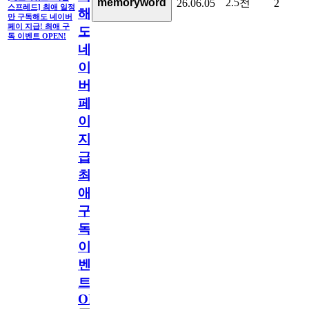
2.5천
memoryword
26.06.05
2
스프레드] 최애 일정
해
만 구독해도 네이버
페이 지급! 최애 구
도
독 이벤트 OPEN!
네
이
버
페
이
지
급!
최
애
구
독
이
벤
트
OPEN!