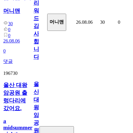
리
워
머니맨
드
머니맨
26.08.06
30
0
30
감
0
사
0
26.08.06
합
니
0
다
댓글
196730
울
울산 대왕
산
암공원 출
대
렁다리에
왕
갔어요.
암
a
공
midsummer
원