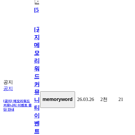
[
5
]
[공
지]
메
모
리
워
드
공지
커
공지
뮤
26.03.26
2천
21
memoryword
니
[공지] 메모리워드
커뮤니티 이벤트 중
티
단 안내
이
벤
트