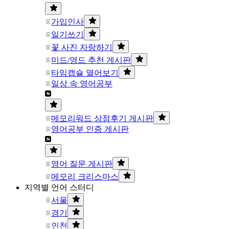
가입인사
일기쓰기
꽃 사진 자랑하기
미드/영드 추천 게시판
타임캡슐 열어보기
일상 속 영어공부
메모리워드 상점후기 게시판
영어공부 인증 게시판
영어 질문 게시판
메모리 크리스마스
지역별 언어 스터디
서울
경기
인천