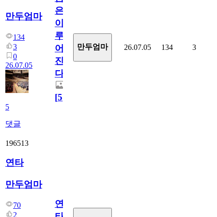
은
만두엄마
이
루
134
3
만두엄마
26.07.05
134
3
어
0
진
26.07.05
다.
[
5
]
5
댓글
196513
연타
만두엄마
연
70
2
타