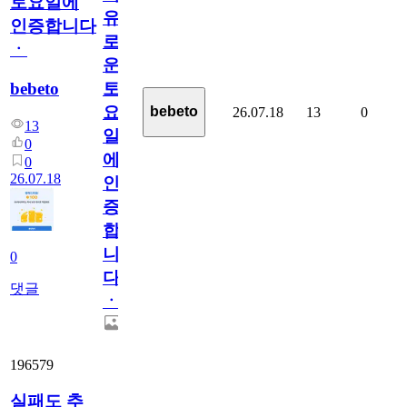
토요일에
유
인증합니다
로
ㆍ
운
bebeto
토
요
bebeto
26.07.18
13
0
13
일
0
에
0
26.07.18
인
증
합
니
0
다
댓글
ㆍ
196579
실패도 추