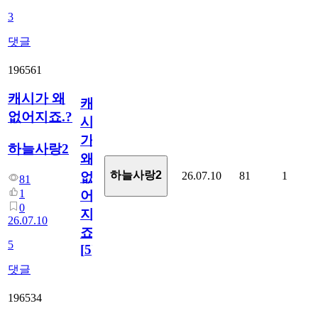
3
댓글
196561
캐시가 왜
캐
없어지죠.?
시
가
하늘사랑2
왜
하늘사랑2
26.07.10
81
1
없
81
1
어
0
지
26.07.10
죠.?
5
[
5
]
댓글
196534