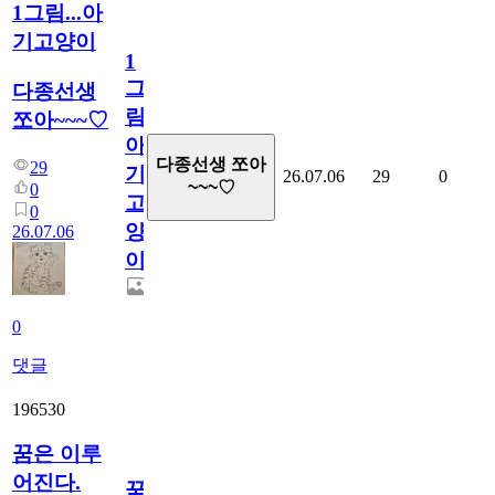
1그림...아
기고양이
1
그
다종선생
림...
쪼아~~~♡
아
다종선생 쪼아
29
기
26.07.06
29
0
~~~♡
0
고
0
양
26.07.06
이
0
댓글
196530
꿈은 이루
어진다.
꿈