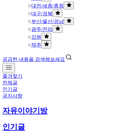
대전/세종/충청
대구/경북
부산/울산/경남
광주/전라
강원
제주
궁금한 내용을 검색해보세요
즐겨찾기
전체글
인기글
공지사항
자유이야기방
인기글