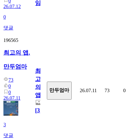
0
임?
26.07.12
0
댓글
196565
최고의 앱.
만두엄마
최
고
73
0
의
만두엄마
26.07.11
73
0
0
앱.
26.07.11
[
3
]
3
댓글