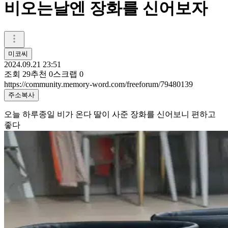
비오는날엔 장화를 신어보자
미코씨
2024.09.21 23:51
조회
29
추천
0
스크랩
0
https://community.memory-word.com/freeforum/79480139
주소복사
오늘 하루종일 비가 온다 딸이 사준 장화를 신어보니 편하고
좋다