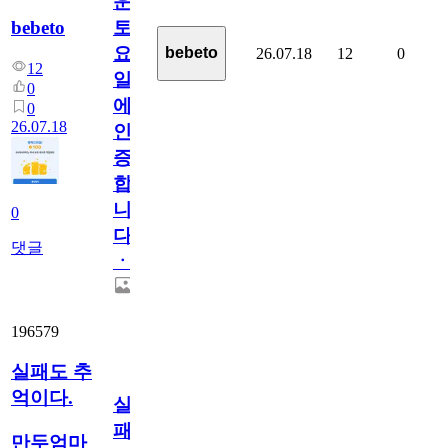
운
bebeto
토
요
bebeto
26.07.18
12
0
12
일
0
에
0
26.07.18
인
증
합
니
0
다
댓글
ㆍ
196579
실패도 추
억이다.
실
패
만두엄마