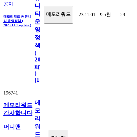
공지
니
티
메모리워드
23.11.01
9.5천
29
메모리워드 커뮤니
운
티 운영정책 (
2023.11.1 update )
영
정
책
(
2023.11.1
update
)
[
110
]
196741
메
메모리워드
모
감사합니다
리
워
머니맨
드