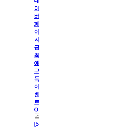
네
이
버
페
이
지
급!
최
애
구
독
이
벤
트
OPEN!
[
5
]