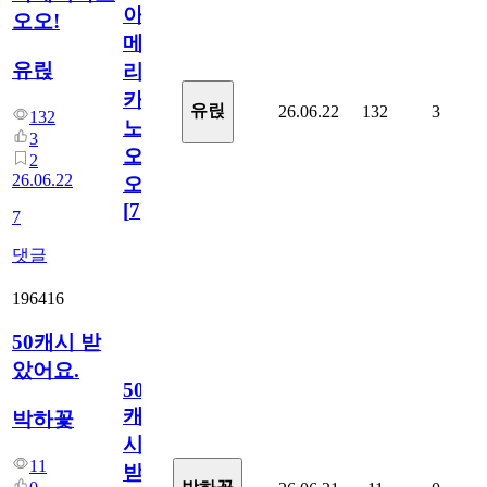
아
오오!
메
유릱
리
카
유릱
26.06.22
132
3
132
노
3
오
2
26.06.22
오!
[
7
]
7
댓글
196416
50캐시 받
았어요.
50
캐
박하꽃
시
11
받