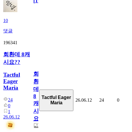
[
10
]
10
댓글
196341
회환데 8캐
시요??
회
Tactful
Eager
환
Maria
데
8
Tactful Eager
24
26.06.12
24
0
Maria
캐
0
시
1
26.06.12
요??