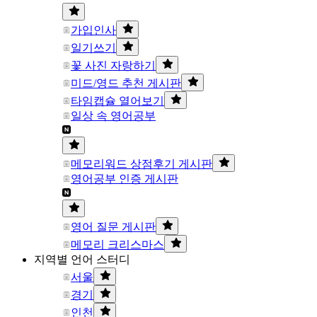
가입인사
일기쓰기
꽃 사진 자랑하기
미드/영드 추천 게시판
타임캡슐 열어보기
일상 속 영어공부
메모리워드 상점후기 게시판
영어공부 인증 게시판
영어 질문 게시판
메모리 크리스마스
지역별 언어 스터디
서울
경기
인천