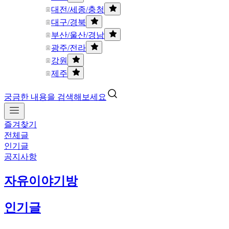
대전/세종/충청
대구/경북
부산/울산/경남
광주/전라
강원
제주
궁금한 내용을 검색해보세요
즐겨찾기
전체글
인기글
공지사항
자유이야기방
인기글