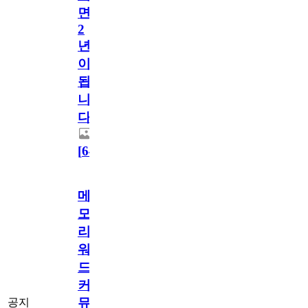
면
2
년
이
됩
니
다.
[
64
]
메
모
리
워
드
커
뮤
공지