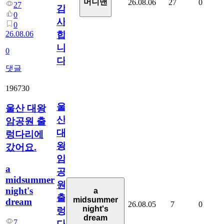
머니맨
26.08.06
27
0
27
감
0
사
0
26.08.06
합
니
0
다
댓글
196730
울
울산 대왕
산
암공원 출
대
렁다리에
왕
갔어요.
암
a
공
midsummer
원
night's
a
출
midsummer
dream
26.08.05
7
0
night's
렁
dream
7
다