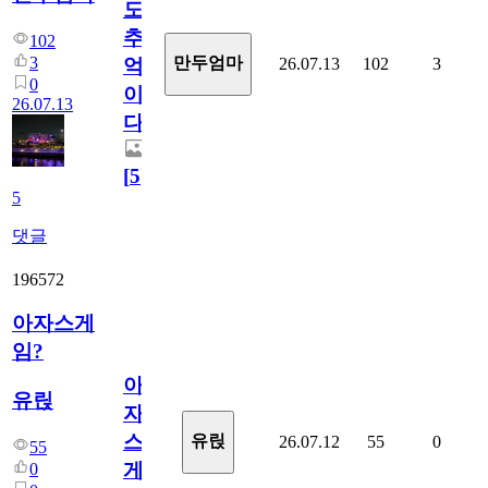
도
추
102
3
만두엄마
26.07.13
102
3
억
0
이
26.07.13
다.
[
5
]
5
댓글
196572
아자스게
임?
아
유릱
자
스
유릱
26.07.12
55
0
55
게
0