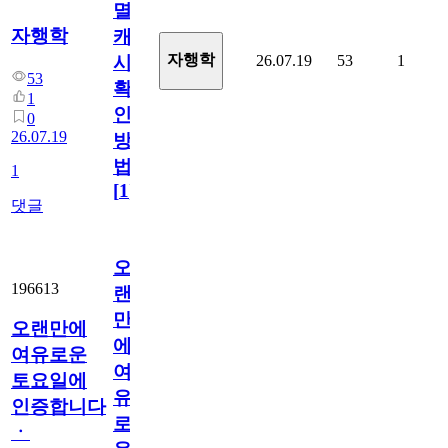
멸
자행학
캐
자행학
26.07.19
53
1
시
53
확
1
인
0
26.07.19
방
법
1
[
1
]
댓글
오
196613
랜
만
오랜만에
에
여유로운
여
토요일에
유
인증합니다
로
ㆍ