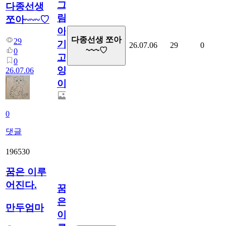
그
다종선생
림...
쪼아~~~♡
아
다종선생 쪼아
29
기
26.07.06
29
0
~~~♡
0
고
0
양
26.07.06
이
0
댓글
196530
꿈은 이루
어진다.
꿈
은
만두엄마
이