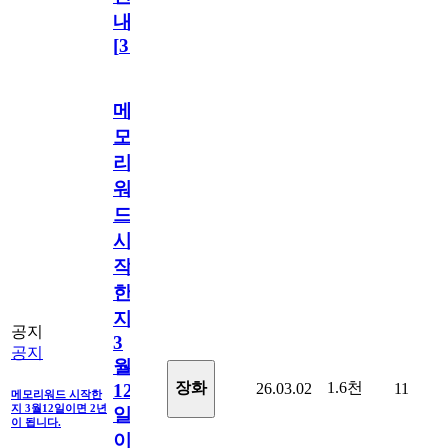
내
[
31
]
메
모
리
워
드
시
작
한
지
공지
3
공지
월
1.6천
장화
26.03.02
11
12
메모리워드 시작한
지 3월12일이면 2년
일
이 됩니다.
이