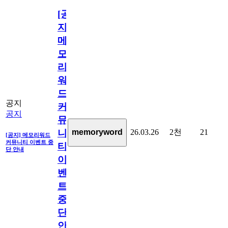
[공
지]
메
모
리
워
드
공지
커
공지
뮤
26.03.26
2천
21
memoryword
니
[공지] 메모리워드
커뮤니티 이벤트 중
티
단 안내
이
벤
트
중
단
안