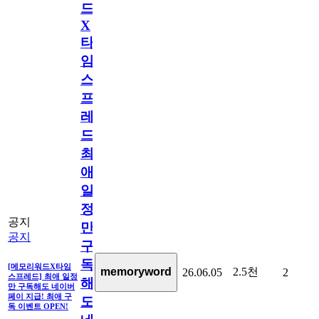
드
X
타
임
스
프
레
드]
최
애
일
정
공지
만
공지
구
독
[메모리워드X타임
2.5천
memoryword
26.06.05
2
스프레드] 최애 일정
해
만 구독해도 네이버
페이 지급! 최애 구
도
독 이벤트 OPEN!