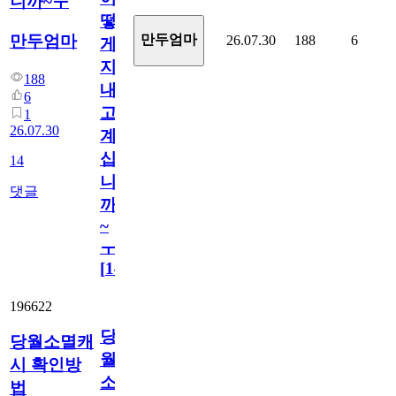
니까~ㅜ
떻
만두엄마
만두엄마
26.07.30
188
6
게
지
188
내
6
고
1
26.07.30
계
십
14
니
댓글
까
~
ㅜ
[
14
]
196622
당
당월소멸캐
월
시 확인방
소
법