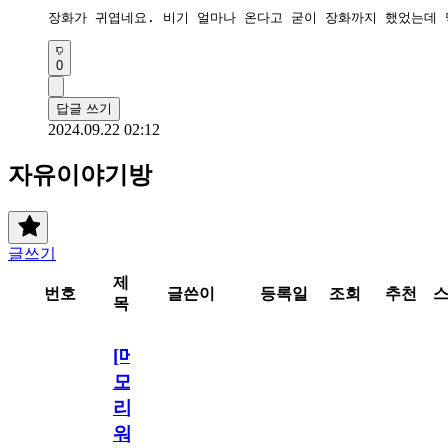
장화가 귀엽네요. 비기 얼마나 온다고 굳이 장화까지 했었는데 
0
답글 쓰기
2024.09.22 02:12
자유이야기방
글쓰기
제
번호
글쓴이
등록일
조회
추천
목
[메
모
리
워