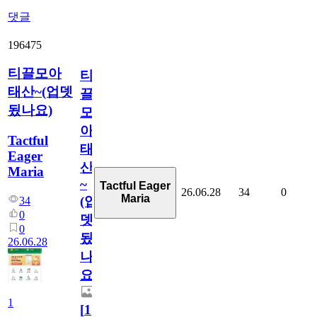
댓글
196475
티끌모아
티
태산~(업뎃
끌
됬나요)
모
아
Tactful
태
Eager
산
Maria
~
Tactful Eager
26.06.28
34
0
Maria
(업
34
0
뎃
0
됬
26.06.28
나
요)
1
[
1
]