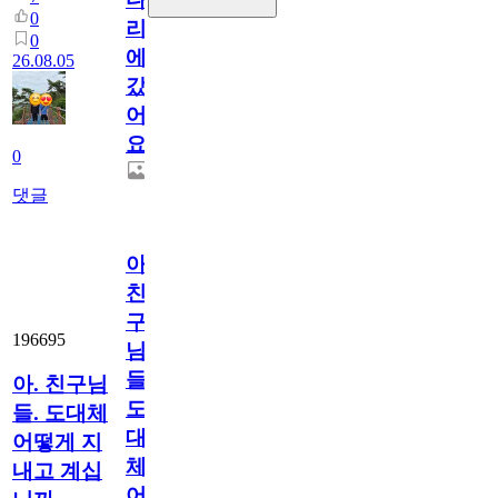
0
리
0
에
26.08.05
갔
어
요.
0
댓글
아.
친
구
196695
님
들.
아. 친구님
도
들. 도대체
대
어떻게 지
체
내고 계십
어