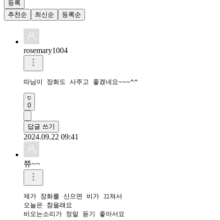
등록
추천순
최신순
등록순
rosemary1004
따님이 장화도 사주고 좋겠네요~~~^^
0
답글 쓰기
2024.09.22 09:41
쮸~~
제가 장화를 신으면 비가 끄쳐서

오늘은 참을래요

비오는소리가 정말 듣기 좋아서요