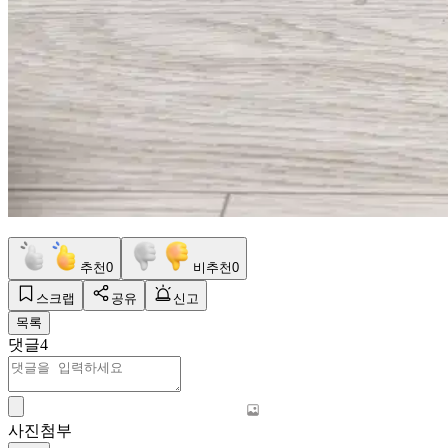
추천
0
비추천
0
스크랩
공유
신고
목록
댓글
4
사진첨부