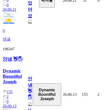
0
박하꽃
26.06.21
11
0
았
0
어
26.06.21
요.
0
댓글
196347
안녕 👋🖐
Dynamic
Bountiful
안
Joseph
녕
Dynamic
👋
155
26.06.13
155
2
Bountiful
2
🖐
Joseph
0
26.06.13