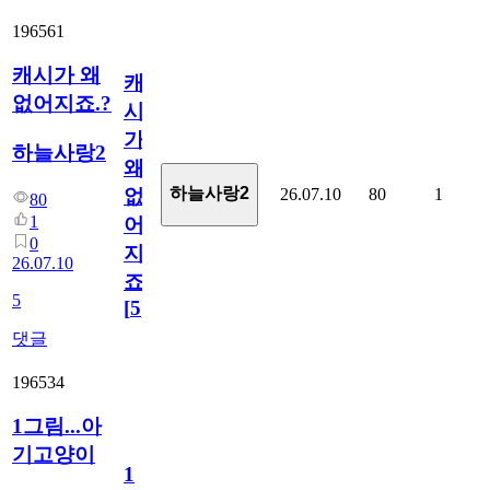
196561
캐시가 왜
캐
없어지죠.?
시
가
하늘사랑2
왜
하늘사랑2
26.07.10
80
1
없
80
1
어
0
지
26.07.10
죠.?
5
[
5
]
댓글
196534
1그림...아
기고양이
1