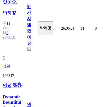
았어요.
50
캐
박하꽃
시
11
받
0
박하꽃
26.06.21
11
0
았
0
어
26.06.21
요.
0
댓글
196347
안녕 👋🖐
Dynamic
Bountiful
안