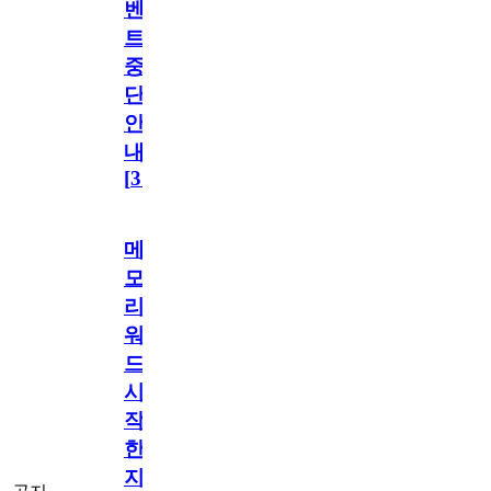
벤
트
중
단
안
내
[
31
]
메
모
리
워
드
시
작
한
지