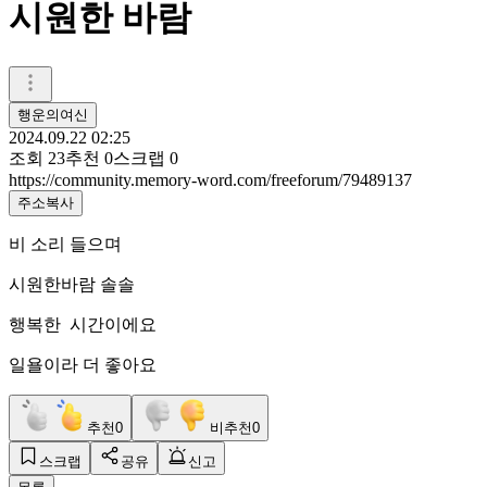
시원한 바람
행운의여신
2024.09.22 02:25
조회
23
추천
0
스크랩
0
https://community.memory-word.com/freeforum/79489137
주소복사
비 소리 들으며
시원한바람 솔솔
행복한 시간이에요
일욜이라 더 좋아요
추천
0
비추천
0
스크랩
공유
신고