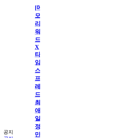
[메
모
리
워
드
X
타
임
스
프
레
드]
최
애
일
정
공지
만