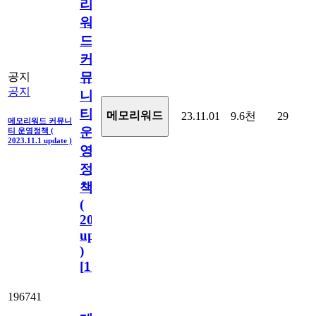
리
워
드
커
뮤
공지
공지
니
티
메모리워드
23.11.01
9.6천
29
메모리워드 커뮤니
운
티 운영정책 (
2023.11.1 update )
영
정
책
(
2023.11.1
update
)
[
110
]
196741