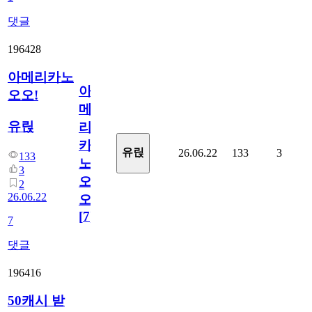
댓글
196428
아메리카노
아
오오!
메
유릱
리
카
유릱
26.06.22
133
3
133
노
3
오
2
26.06.22
오!
[
7
]
7
댓글
196416
50캐시 받