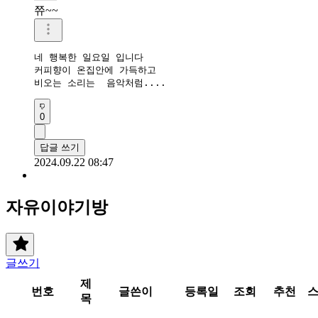
쮸~~
네 행복한 일요일 입니다  

커피향이 온집안에 가득하고 

비오는 소리는  음악처럼....
0
답글 쓰기
2024.09.22 08:47
자유이야기방
글쓰기
제
번호
글쓴이
등록일
조회
추천
목