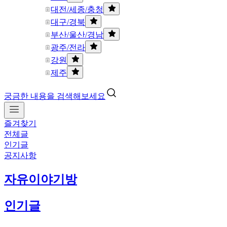
대전/세종/충청
대구/경북
부산/울산/경남
광주/전라
강원
제주
궁금한 내용을 검색해보세요
즐겨찾기
전체글
인기글
공지사항
자유이야기방
인기글