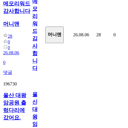
메
메모리워드
모
감사합니다
리
워
머니맨
드
머니맨
26.08.06
28
0
28
감
0
사
0
26.08.06
합
니
0
다
댓글
196730
울
울산 대왕
산
암공원 출
대
렁다리에
왕
갔어요.
암