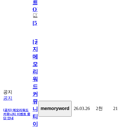
트
OPEN!
[
5
]
[공
지]
메
모
리
워
드
공지
커
공지
뮤
26.03.26
2천
21
memoryword
니
[공지] 메모리워드
커뮤니티 이벤트 중
티
단 안내
이