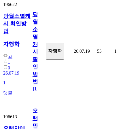
196622
당
당월소멸캐
월
시 확인방
소
법
멸
자행학
캐
자행학
26.07.19
53
1
시
53
확
1
인
0
26.07.19
방
법
1
[
1
]
댓글
오
196613
랜
만
오랜만에