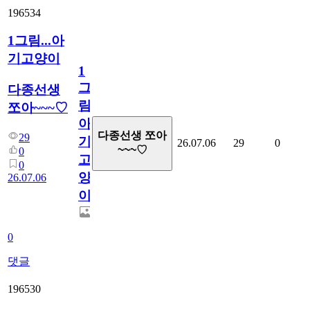
196534
1그림...아
기고양이
1
그
다종선생
림...
쪼아~~~♡
아
다종선생 쪼아
29
기
26.07.06
29
0
~~~♡
0
고
0
양
26.07.06
이
0
댓글
196530