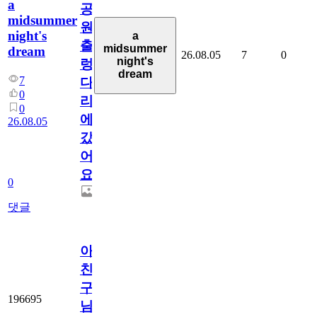
a
공
midsummer
원
night's
a
출
midsummer
dream
26.08.05
7
0
night's
렁
dream
7
다
0
리
0
에
26.08.05
갔
어
요.
0
댓글
아.
친
구
196695
님