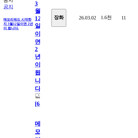
공지
3
공지
월
1.6천
장화
26.03.02
11
12
메모리워드 시작한
지 3월12일이면 2년
일
이 됩니다.
이
면
2
년
이
됩
니
다.
[
64
]
메
모