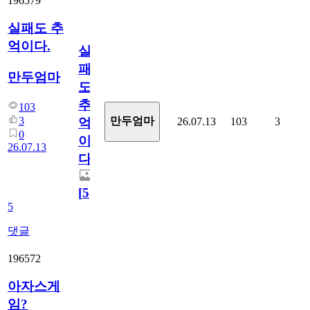
196579
실패도 추
억이다.
실
패
만두엄마
도
추
103
3
만두엄마
26.07.13
103
3
억
0
이
26.07.13
다.
[
5
]
5
댓글
196572
아자스게
임?