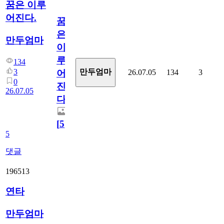
꿈은 이루
어진다.
꿈
은
만두엄마
이
루
134
3
만두엄마
26.07.05
134
3
어
0
진
26.07.05
다.
[
5
]
5
댓글
196513
연타
만두엄마