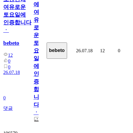
에
여유로운
여
토요일에
유
인증합니다
로
ㆍ
운
bebeto
토
요
bebeto
26.07.18
12
0
12
일
0
에
0
26.07.18
인
증
합
니
0
다
댓글
ㆍ