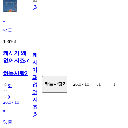
[
3
]
3
댓글
196561
캐시가 왜
캐
없어지죠.?
시
가
하늘사랑2
왜
하늘사랑2
26.07.10
81
1
없
81
1
어
0
지
26.07.10
죠.?
5
[
5
]
댓글