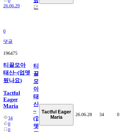
료
0
26.06.29
0
댓글
196475
티끌모아
티
태산~(업뎃
끌
됬나요)
모
아
Tactful
태
Eager
산
Maria
~
Tactful Eager
26.06.28
34
0
Maria
(업
34
0
뎃
0