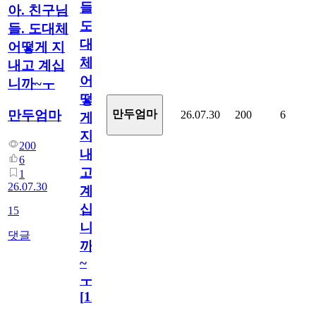
들.
아. 친구님
도
들. 도대체
대
어떻게 지
체
내고 계십
어
니까~ㅜ
떻
만두엄마
만두엄마
26.07.30
200
6
게
지
200
내
6
고
1
26.07.30
계
십
15
니
댓글
까
~
ㅜ
[
15
]