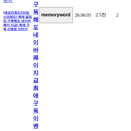
공지
구
독
[메모리워드X타임
2.5천
memoryword
26.06.05
2
스프레드] 최애 일정
해
만 구독해도 네이버
페이 지급! 최애 구
도
독 이벤트 OPEN!
네
이
버
페
이
지
급!
최
애
구
독
이
벤