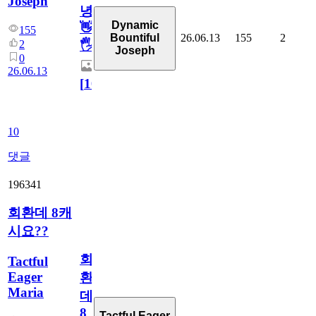
Joseph
녕
Dynamic
👋
155
26.06.13
155
2
Bountiful
2
🖐
Joseph
0
26.06.13
[
10
]
10
댓글
196341
회환데 8캐
시요??
회
Tactful
Eager
환
Maria
데
8
Tactful Eager