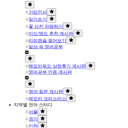
가입인사
일기쓰기
꽃 사진 자랑하기
미드/영드 추천 게시판
타임캡슐 열어보기
일상 속 영어공부
메모리워드 상점후기 게시판
영어공부 인증 게시판
영어 질문 게시판
메모리 크리스마스
지역별 언어 스터디
서울
경기
인천