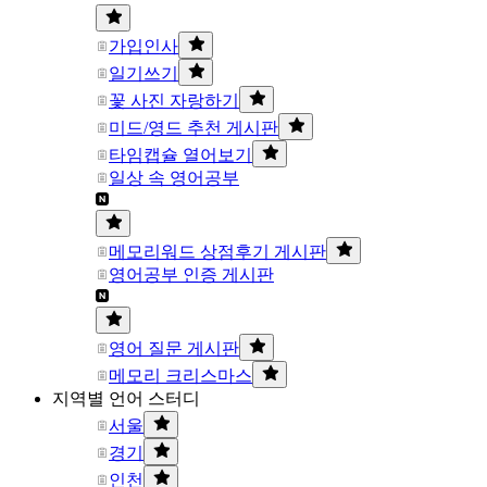
가입인사
일기쓰기
꽃 사진 자랑하기
미드/영드 추천 게시판
타임캡슐 열어보기
일상 속 영어공부
메모리워드 상점후기 게시판
영어공부 인증 게시판
영어 질문 게시판
메모리 크리스마스
지역별 언어 스터디
서울
경기
인천