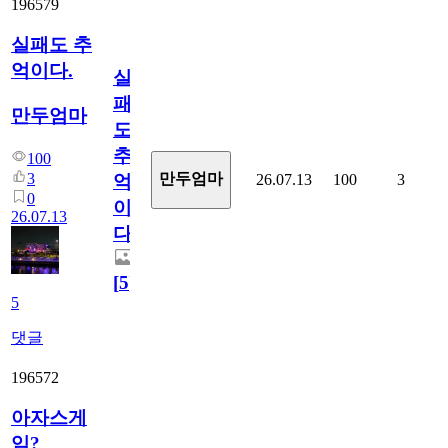
196579
실패도 추
억이다.
실
패
만두엄마
도
추
100
3
만두엄마
26.07.13
100
3
억
0
이
26.07.13
다.
[
5
]
5
댓글
196572
아자스게
임?