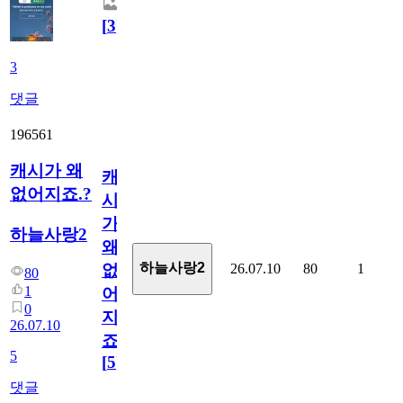
[
3
]
3
댓글
196561
캐시가 왜
캐
없어지죠.?
시
가
하늘사랑2
왜
하늘사랑2
26.07.10
80
1
없
80
1
어
0
지
26.07.10
죠.?
5
[
5
]
댓글