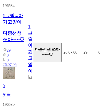
196534
1그림...아
기고양이
1
그
다종선생
림...
쪼아~~~♡
아
다종선생 쪼아
29
기
26.07.06
29
0
~~~♡
0
고
0
양
26.07.06
이
0
댓글
196530