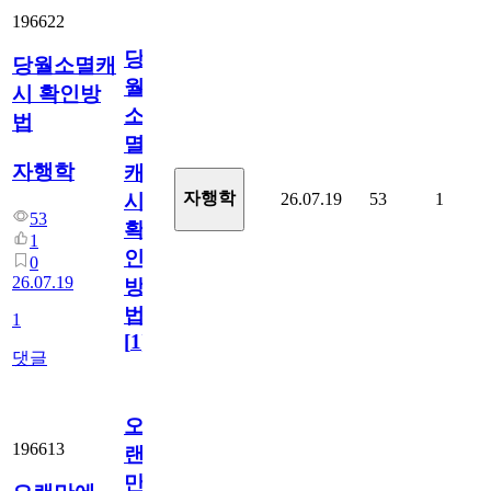
196622
당
당월소멸캐
월
시 확인방
소
법
멸
자행학
캐
자행학
26.07.19
53
1
시
53
확
1
인
0
26.07.19
방
법
1
[
1
]
댓글
오
196613
랜
만