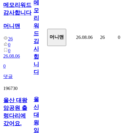
메
메모리워드
모
감사합니다
리
워
머니맨
드
머니맨
26.08.06
26
0
26
감
0
사
0
26.08.06
합
니
0
다
댓글
196730
울
울산 대왕
산
암공원 출
대
렁다리에
왕
갔어요.
암