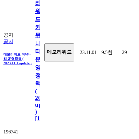
리
워
드
커
뮤
공지
공지
니
티
메모리워드
23.11.01
9.5천
29
메모리워드 커뮤니
운
티 운영정책 (
2023.11.1 update )
영
정
책
(
2023.11.1
update
)
[
110
]
196741