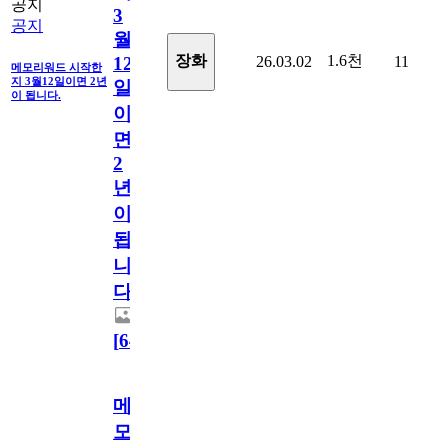
공지
3
공지
월
1.6천
장화
26.03.02
11
12
메모리워드 시작한
지 3월12일이면 2년
일
이 됩니다.
이
면
2
년
이
됩
니
다.
[
64
]
메
모