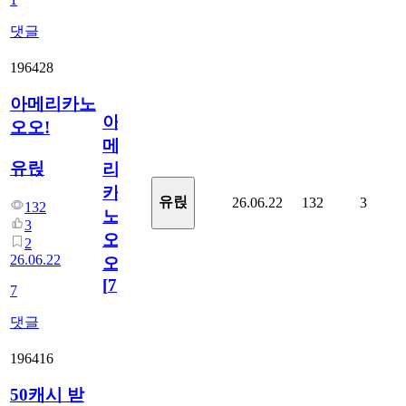
댓글
196428
아메리카노
아
오오!
메
유릱
리
카
유릱
26.06.22
132
3
132
노
3
오
2
26.06.22
오!
[
7
]
7
댓글
196416
50캐시 받