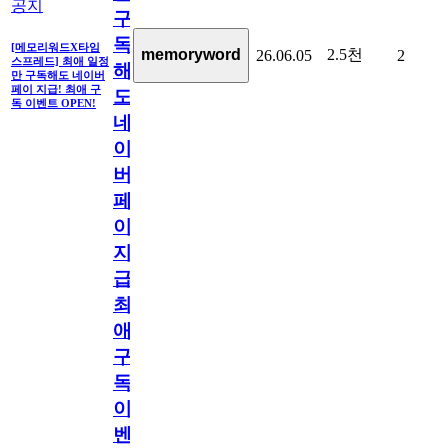
공지
구
독
[메모리워드X타임
2.5천
memoryword
26.06.05
2
스프레드] 최애 일정
해
만 구독해도 네이버
페이 지급! 최애 구
도
독 이벤트 OPEN!
네
이
버
페
이
지
급!
최
애
구
독
이
벤