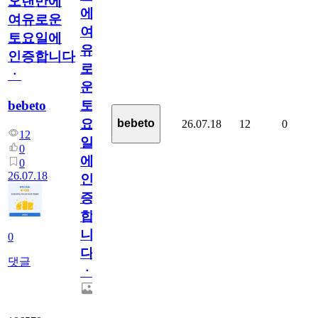
오랜만에
에
여유로운
여
토요일에
유
인증합니다
로
ㆍ
운
bebeto
토
요
bebeto
26.07.18
12
0
12
일
0
에
0
26.07.18
인
증
합
니
0
다
댓글
ㆍ