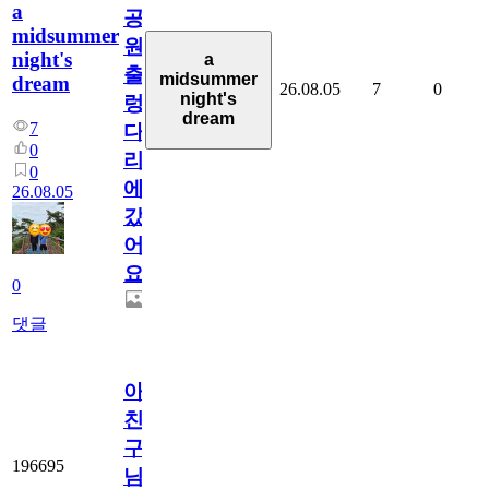
a
공
midsummer
원
night's
a
출
midsummer
dream
26.08.05
7
0
night's
렁
dream
7
다
0
리
0
에
26.08.05
갔
어
요.
0
댓글
아.
친
구
196695
님