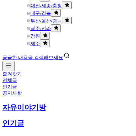
대전/세종/충청
대구/경북
부산/울산/경남
광주/전라
강원
제주
궁금한 내용을 검색해보세요
즐겨찾기
전체글
인기글
공지사항
자유이야기방
인기글