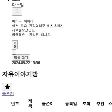
다노맘
아이구 이뻐라

이쁜 모습 간직할려구 티셔츠까지

새겨놓으셨군요

궁금해요  완성된 티셔츠
0
답글 쓰기
2024.09.22 15:56
자유이야기방
글쓰기
제
번호
글쓴이
등록일
조회
추천
목