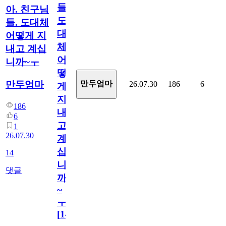
들.
아. 친구님
도
들. 도대체
대
어떻게 지
체
내고 계십
어
니까~ㅜ
떻
만두엄마
만두엄마
26.07.30
186
6
게
지
186
내
6
고
1
26.07.30
계
십
14
니
댓글
까
~
ㅜ
[
14
]