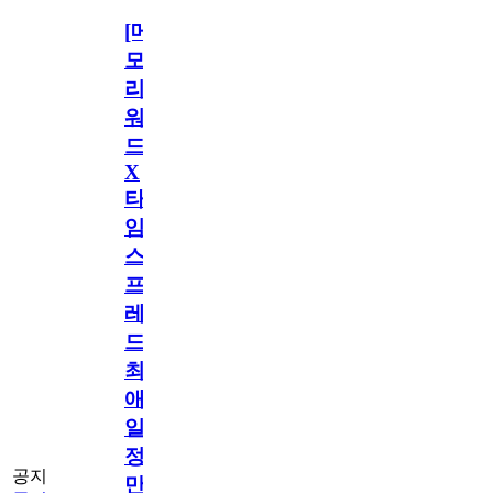
[메
모
리
워
드
X
타
임
스
프
레
드]
최
애
일
정
공지
만