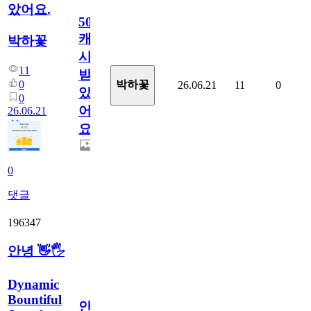
았어요.
50
캐
박하꽃
시
11
받
0
박하꽃
26.06.21
11
0
았
0
어
26.06.21
요.
0
댓글
196347
안녕 👋🖐
Dynamic
Bountiful
안