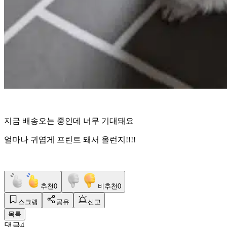
지금 배송오는 중인데 너무 기대돼요
얼마나 귀엽게 프린트 돼서 올런지!!!!
추천
0
비추천
0
스크랩
공유
신고
목록
댓글
4