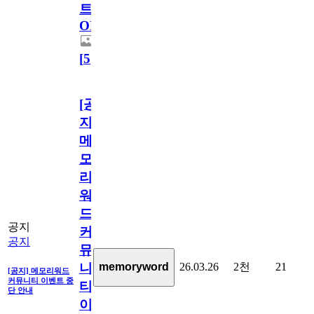
트
OPEN!
[
5
]
[공
지]
메
모
리
워
드
공지
커
공지
뮤
26.03.26
2천
21
memoryword
니
[공지] 메모리워드
커뮤니티 이벤트 중
티
단 안내
이