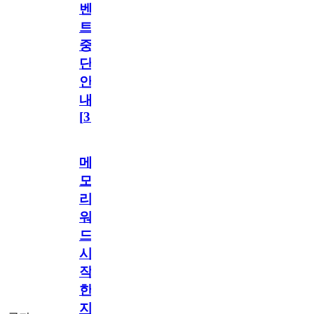
벤
트
중
단
안
내
[
31
]
메
모
리
워
드
시
작
한
지