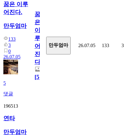
꿈은 이루
어진다.
꿈
은
만두엄마
이
루
133
3
만두엄마
26.07.05
133
3
어
0
진
26.07.05
다.
[
5
]
5
댓글
196513
연타
만두엄마