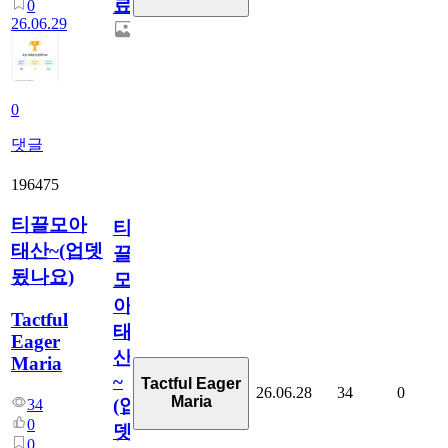
료
0
26.06.29
0
댓글
196475
티끌모아
티
태산~(업뎃
끌
됬나요)
모
아
Tactful
태
Eager
산
Maria
~
Tactful Eager
26.06.28
34
0
Maria
(업
34
0
뎃
0