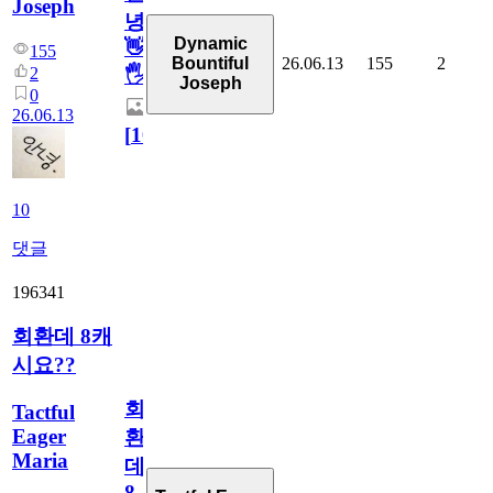
Joseph
녕
Dynamic
👋
155
26.06.13
155
2
Bountiful
2
🖐
Joseph
0
26.06.13
[
10
]
10
댓글
196341
회환데 8캐
시요??
회
Tactful
Eager
환
Maria
데
8