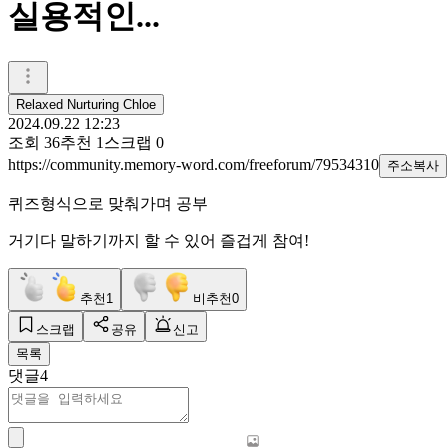
실용적인...
Relaxed Nurturing Chloe
2024.09.22 12:23
조회
36
추천
1
스크랩
0
https://community.memory-word.com/freeforum/79534310
주소복사
퀴즈형식으로 맞춰가며 공부
거기다 말하기까지 할 수 있어 즐겁게 참여!
추천
1
비추천
0
스크랩
공유
신고
목록
댓글
4