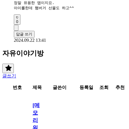
정말 유용한 앱이지요.

아이를한데 햄버거 선물도 하고^^
0
답글 쓰기
2024.09.22 13:41
자유이야기방
글쓰기
번호
제목
글쓴이
등록일
조회
추천
[메
모
리
워