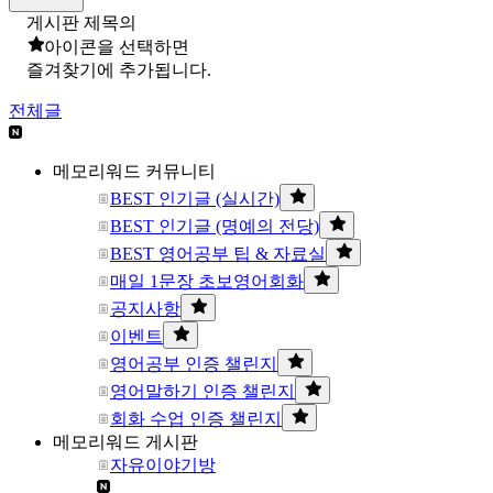
게시판 제목의
아이콘을 선택하면
즐겨찾기에 추가됩니다.
전체글
메모리워드 커뮤니티
BEST 인기글 (실시간)
BEST 인기글 (명예의 전당)
BEST 영어공부 팁 & 자료실
매일 1문장 초보영어회화
공지사항
이벤트
영어공부 인증 챌린지
영어말하기 인증 챌린지
회화 수업 인증 챌린지
메모리워드 게시판
자유이야기방