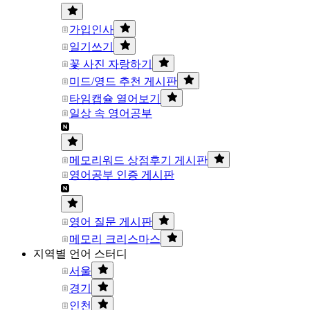
가입인사
일기쓰기
꽃 사진 자랑하기
미드/영드 추천 게시판
타임캡슐 열어보기
일상 속 영어공부
메모리워드 상점후기 게시판
영어공부 인증 게시판
영어 질문 게시판
메모리 크리스마스
지역별 언어 스터디
서울
경기
인천