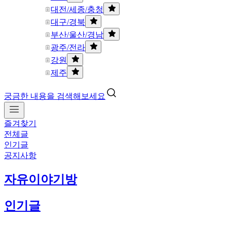
대전/세종/충청
대구/경북
부산/울산/경남
광주/전라
강원
제주
궁금한 내용을 검색해보세요
즐겨찾기
전체글
인기글
공지사항
자유이야기방
인기글