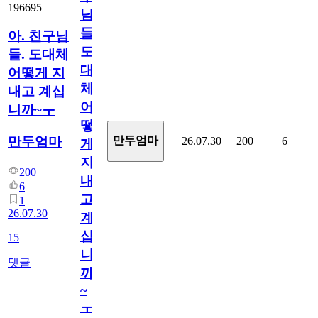
196695
님
들.
아. 친구님
도
들. 도대체
대
어떻게 지
체
내고 계십
어
니까~ㅜ
떻
만두엄마
만두엄마
26.07.30
200
6
게
지
200
내
6
고
1
26.07.30
계
십
15
니
댓글
까
~
ㅜ