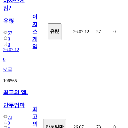
아자스게
임?
아
유릱
자
스
유릱
26.07.12
57
0
57
게
0
0
임?
26.07.12
0
댓글
196565
최고의 앱.
만두엄마
최
고
73
0
의
만두엄마
26.07.11
73
0