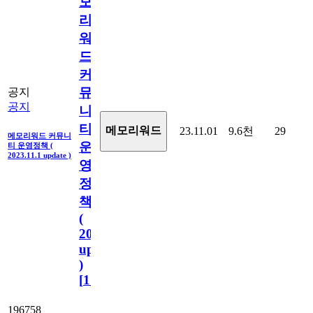
모
리
워
드
커
뮤
공지
공지
니
티
메모리워드
23.11.01
9.6천
29
메모리워드 커뮤니
운
티 운영정책 (
2023.11.1 update )
영
정
책
(
2023.11.1
update
)
[
110
]
196758