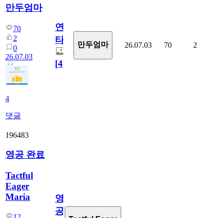
만두엄마
연
70
2
타
만두엄마
26.07.03
70
2
0
26.07.03
[
4
]
4
댓글
196483
영공 완료
Tactful
Eager
Maria
영
공
12