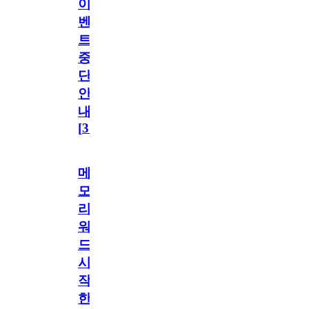
이
벤
트
중
단
안
내
[
31
]
메
모
리
워
드
시
작
한