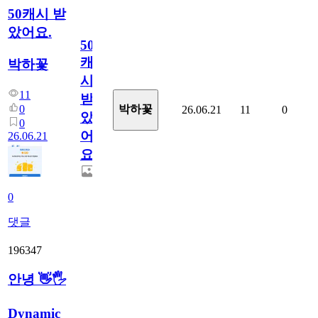
50캐시 받
았어요.
50
캐
박하꽃
시
11
받
0
박하꽃
26.06.21
11
0
았
0
어
26.06.21
요.
0
댓글
196347
안녕 👋🖐
Dynamic