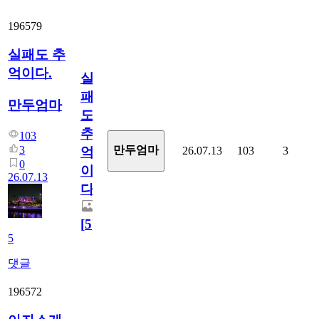
196579
실패도 추
억이다.
실
패
만두엄마
도
추
103
3
만두엄마
26.07.13
103
3
억
0
이
26.07.13
다.
[
5
]
5
댓글
196572