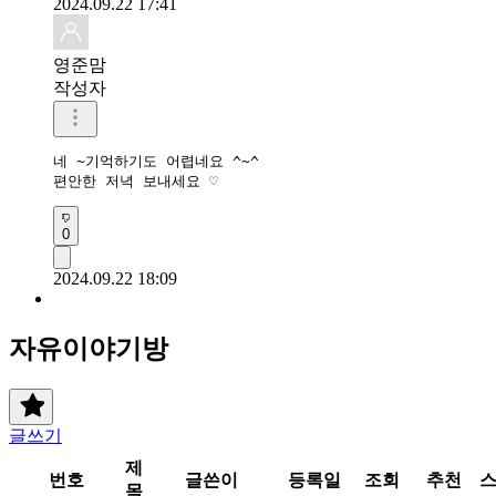
2024.09.22 17:41
영준맘
작성자
네 ~기억하기도 어렵네요 ^~^

편안한 저녁 보내세요 ♡
0
2024.09.22 18:09
자유이야기방
글쓰기
제
번호
글쓴이
등록일
조회
추천
목