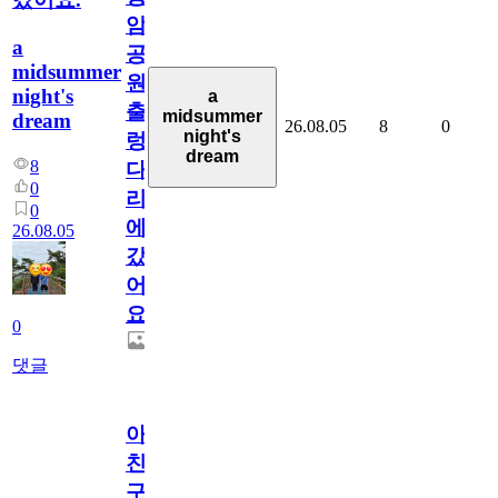
암
a
공
midsummer
원
night's
a
출
midsummer
dream
26.08.05
8
0
night's
렁
dream
8
다
0
리
0
에
26.08.05
갔
어
요.
0
댓글
아.
친
구