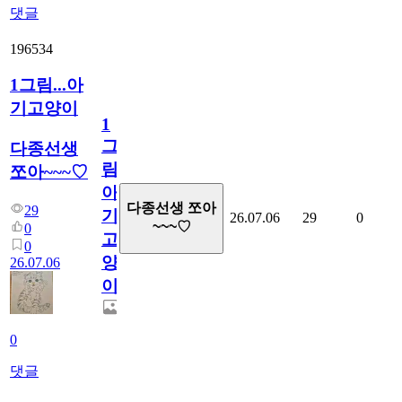
댓글
196534
1그림...아
기고양이
1
그
다종선생
림...
쪼아~~~♡
아
다종선생 쪼아
29
기
26.07.06
29
0
~~~♡
0
고
0
양
26.07.06
이
0
댓글