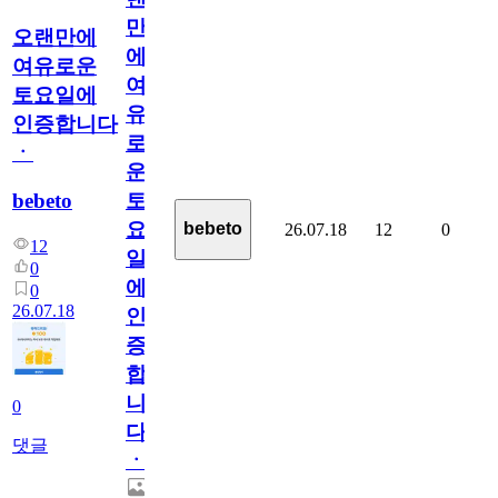
만
오랜만에
에
여유로운
여
토요일에
유
인증합니다
로
ㆍ
운
bebeto
토
요
bebeto
26.07.18
12
0
12
일
0
에
0
26.07.18
인
증
합
니
0
다
댓글
ㆍ