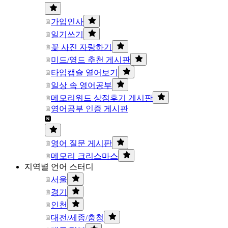
가입인사
일기쓰기
꽃 사진 자랑하기
미드/영드 추천 게시판
타임캡슐 열어보기
일상 속 영어공부
메모리워드 상점후기 게시판
영어공부 인증 게시판
영어 질문 게시판
메모리 크리스마스
지역별 언어 스터디
서울
경기
인천
대전/세종/충청