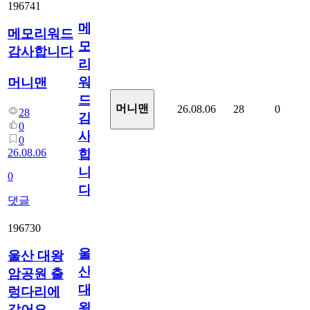
196741
메
메모리워드
모
감사합니다
리
워
머니맨
드
머니맨
26.08.06
28
0
28
감
0
사
0
26.08.06
합
니
0
다
댓글
196730
울
울산 대왕
산
암공원 출
대
렁다리에
왕
갔어요.