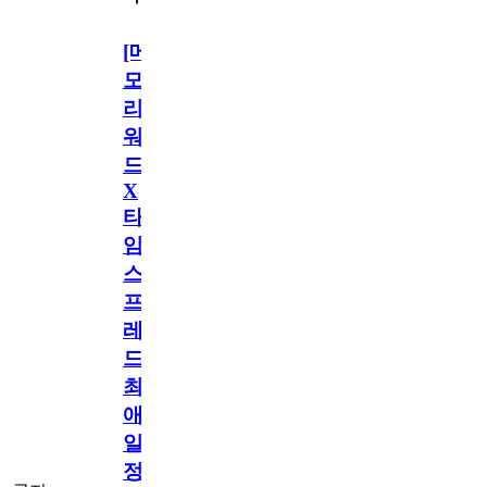
[메
모
리
워
드
X
타
임
스
프
레
드]
최
애
일
정