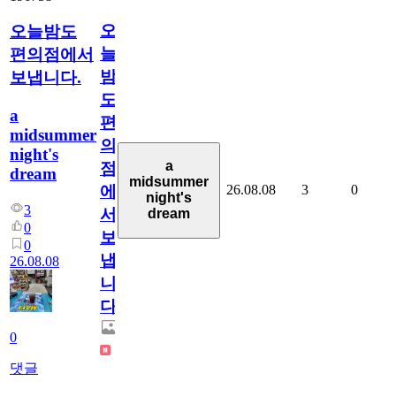
오
오늘밤도
늘
편의점에서
밤
보냅니다.
도
a
편
midsummer
의
night's
a
점
dream
midsummer
26.08.08
3
0
에
night's
3
서
dream
0
보
0
냅
26.08.08
니
다.
0
댓글