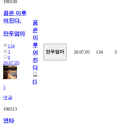
196530
꿈은 이루
어진다.
꿈
은
만두엄마
이
루
134
3
만두엄마
26.07.05
134
3
어
0
진
26.07.05
다.
[
5
]
5
댓글
196513
연타