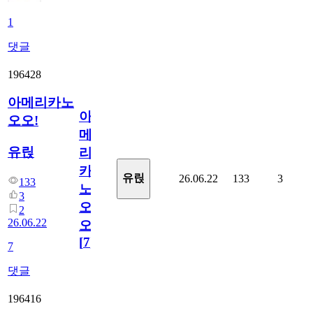
1
댓글
196428
아메리카노
아
오오!
메
유릱
리
카
유릱
26.06.22
133
3
133
노
3
오
2
26.06.22
오!
[
7
]
7
댓글
196416