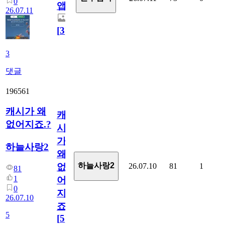
0
앱.
26.07.11
[
3
]
3
댓글
196561
캐시가 왜
캐
없어지죠.?
시
가
하늘사랑2
왜
하늘사랑2
26.07.10
81
1
없
81
1
어
0
지
26.07.10
죠.?
5
[
5
]