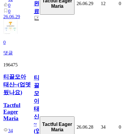
Tactful Eager
완
26.06.29
12
0
0
Maria
료
0
26.06.29
0
댓글
196475
티끌모아
티
태산~(업뎃
끌
됬나요)
모
아
Tactful
태
Eager
산
Maria
~
Tactful Eager
26.06.28
34
0
Maria
(업
34