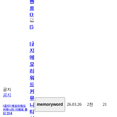
벤
트
OPEN!
[
5
]
[공
지]
메
모
리
워
드
공지
커
공지
뮤
26.03.26
2천
21
memoryword
니
[공지] 메모리워드
커뮤니티 이벤트 중
티
단 안내