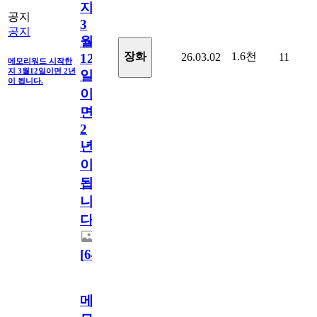
지
공지
3
공지
월
1.6천
장화
26.03.02
11
12
메모리워드 시작한
지 3월12일이면 2년
일
이 됩니다.
이
면
2
년
이
됩
니
다.
[
64
]
메