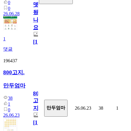
0
뎃
0
됬
26.06.28
나
요)
1
[
1
]
댓글
196437
800고지.
만두엄마
800
38
고
1
지.
만두엄마
26.06.23
38
1
0
26.06.23
[
1
]