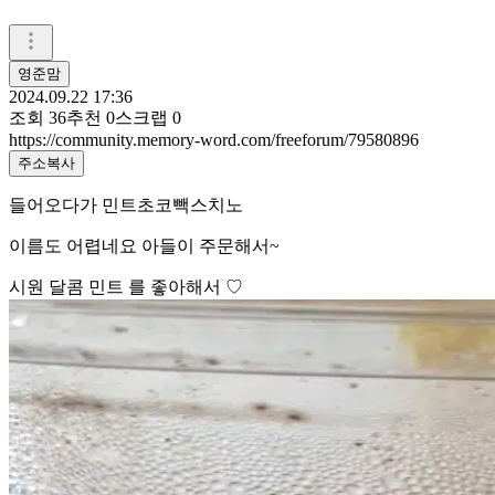
영준맘
2024.09.22 17:36
조회
36
추천
0
스크랩
0
https://community.memory-word.com/freeforum/79580896
주소복사
들어오다가 민트초코빽스치노
이름도 어렵네요 아들이 주문해서~
시원 달콤 민트 를 좋아해서 ♡