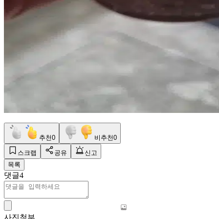
추천
0
비추천
0
스크랩
공유
신고
목록
댓글
4
사진첨부