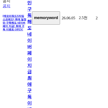
공지
만
공지
구
독
[메모리워드X타임
2.5천
memoryword
26.06.05
2
스프레드] 최애 일정
해
만 구독해도 네이버
페이 지급! 최애 구
도
독 이벤트 OPEN!
네
이
버
페
이
지
급!
최
애
구
독
이