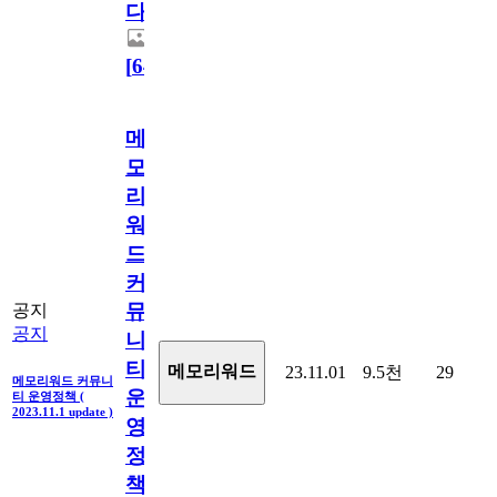
다.
[
64
]
메
모
리
워
드
커
뮤
공지
공지
니
티
메모리워드
23.11.01
9.5천
29
메모리워드 커뮤니
운
티 운영정책 (
2023.11.1 update )
영
정
책