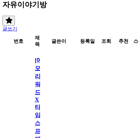
자유이야기방
글쓰기
제
번호
글쓴이
등록일
조회
추천
목
[메
모
리
워
드
X
타
임
스
프