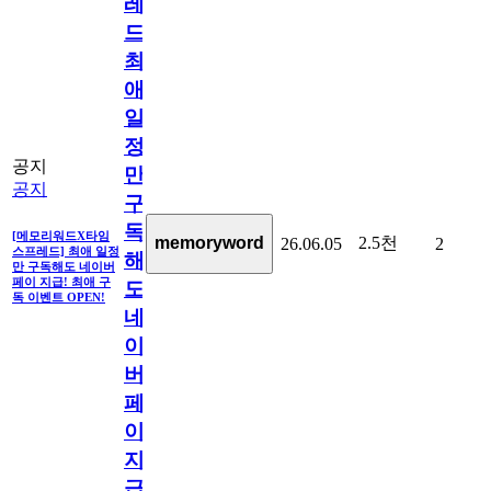
레
드]
최
애
일
정
공지
만
공지
구
독
[메모리워드X타임
2.5천
memoryword
26.06.05
2
스프레드] 최애 일정
해
만 구독해도 네이버
페이 지급! 최애 구
도
독 이벤트 OPEN!
네
이
버
페
이
지
급!