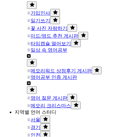
가입인사
일기쓰기
꽃 사진 자랑하기
미드/영드 추천 게시판
타임캡슐 열어보기
일상 속 영어공부
메모리워드 상점후기 게시판
영어공부 인증 게시판
영어 질문 게시판
메모리 크리스마스
지역별 언어 스터디
서울
경기
인천