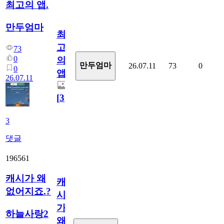
최고의 앱.
만두엄마
최
고
73
0
의
만두엄마
26.07.11
73
0
0
앱.
26.07.11
[
3
]
3
댓글
196561
캐시가 왜
캐
없어지죠.?
시
가
하늘사랑2
왜