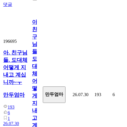
댓글
아.
친
구
196695
님
들.
아. 친구님
도
들. 도대체
대
어떻게 지
체
내고 계십
어
니까~ㅜ
떻
만두엄마
만두엄마
26.07.30
193
6
게
지
193
내
6
고
1
26.07.30
계