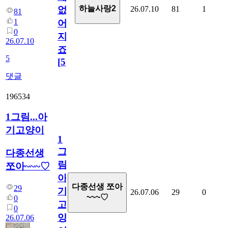
하늘사랑2
26.07.10
81
1
없
81
1
어
0
지
26.07.10
죠.?
5
[
5
]
댓글
196534
1그림...아
기고양이
1
그
다종선생
림...
쪼아~~~♡
아
다종선생 쪼아
29
기
26.07.06
29
0
~~~♡
0
고
0
양
26.07.06