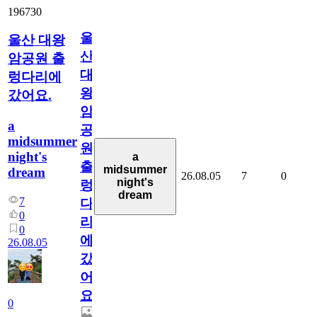
196730
울
울산 대왕
산
암공원 출
대
렁다리에
왕
갔어요.
암
a
공
midsummer
원
night's
a
출
midsummer
dream
26.08.05
7
0
night's
렁
dream
7
다
0
리
0
에
26.08.05
갔
어
요.
0