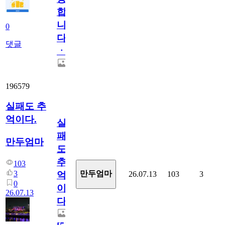
합
니
0
다
댓글
ㆍ
196579
실패도 추
억이다.
실
패
만두엄마
도
추
103
3
만두엄마
26.07.13
103
3
억
0
이
26.07.13
다.