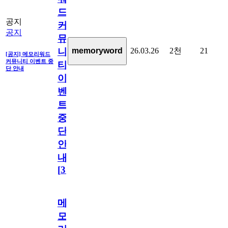
드
공지
커
공지
뮤
26.03.26
2천
21
memoryword
니
[공지] 메모리워드
커뮤니티 이벤트 중
티
단 안내
이
벤
트
중
단
안
내
[
31
]
메
모