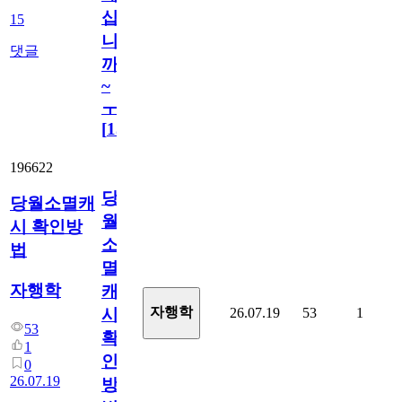
십
15
니
댓글
까
~
ㅜ
[
15
]
196622
당
당월소멸캐
월
시 확인방
소
법
멸
자행학
캐
자행학
26.07.19
53
1
시
53
확
1
인
0
26.07.19
방