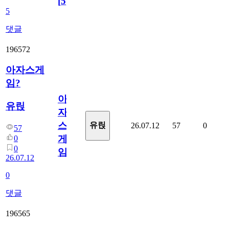
[
5
]
5
댓글
196572
아자스게
임?
아
유릱
자
스
유릱
26.07.12
57
0
57
게
0
0
임?
26.07.12
0
댓글
196565