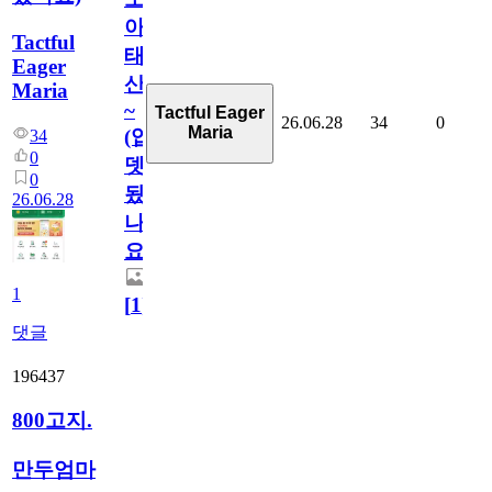
아
Tactful
태
Eager
산
Maria
~
Tactful Eager
26.06.28
34
0
Maria
(업
34
0
뎃
0
됬
26.06.28
나
요)
1
[
1
]
댓글
196437
800고지.
만두엄마