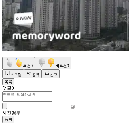
추천
0
비추천
0
스크랩
공유
신고
목록
댓글
0
사진첨부
등록