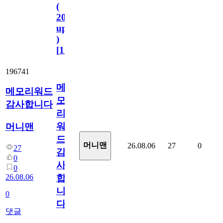
(
2023.11.1
update
)
[
110
]
196741
메
메모리워드
모
감사합니다
리
워
머니맨
드
머니맨
26.08.06
27
0
27
감
0
사
0
26.08.06
합
니
0
다
댓글