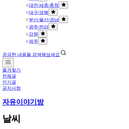
대전/세종/충청
대구/경북
부산/울산/경남
광주/전라
강원
제주
궁금한 내용을 검색해보세요
즐겨찾기
전체글
인기글
공지사항
자유이야기방
날씨