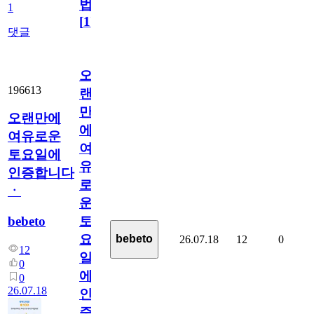
법
1
[
1
]
댓글
오
196613
랜
만
오랜만에
에
여유로운
여
토요일에
유
인증합니다
로
ㆍ
운
bebeto
토
요
bebeto
26.07.18
12
0
12
일
0
에
0
26.07.18
인
증