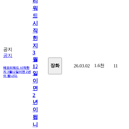
리
워
드
시
작
한
지
공지
3
공지
월
1.6천
장화
26.03.02
11
12
메모리워드 시작한
지 3월12일이면 2년
일
이 됩니다.
이
면
2
년
이
됩
니