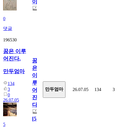
이
0
댓글
196530
꿈은 이루
어진다.
꿈
은
만두엄마
이
루
134
3
만두엄마
26.07.05
134
3
어
0
진
26.07.05
다.
[
5
]
5