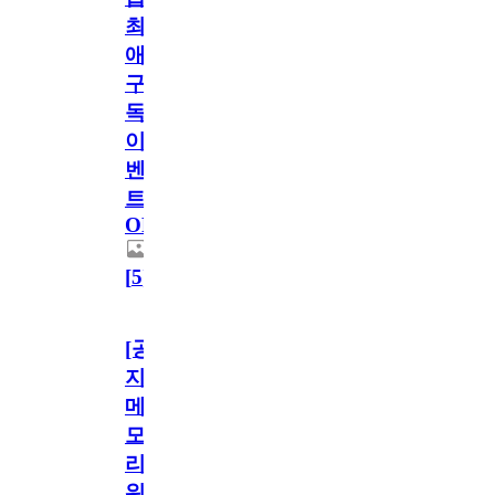
최
애
구
독
이
벤
트
OPEN!
[
5
]
[공
지]
메
모
리
워