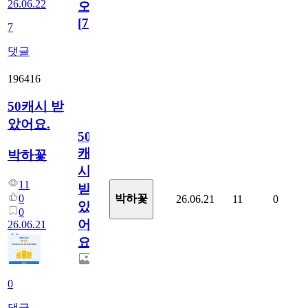
26.06.22
오!
[
7
]
7
댓글
196416
50캐시 받
았어요.
50
캐
박하꽃
시
11
받
0
박하꽃
26.06.21
11
0
았
0
어
26.06.21
요.
0
댓글