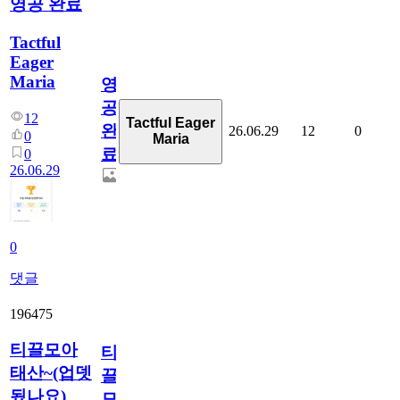
영공 완료
Tactful
Eager
Maria
영
공
12
Tactful Eager
완
26.06.29
12
0
0
Maria
료
0
26.06.29
0
댓글
196475
티끌모아
티
태산~(업뎃
끌
됬나요)
모