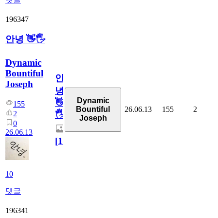
196347
안녕 👋🖐
Dynamic
Bountiful
안
Joseph
녕
Dynamic
👋
155
26.06.13
155
2
Bountiful
2
🖐
Joseph
0
26.06.13
[
10
]
10
댓글
196341