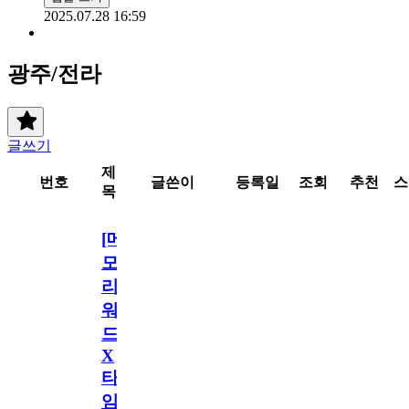
2025.07.28 16:59
광주/전라
글쓰기
제
번호
글쓴이
등록일
조회
추천
스
목
[메
모
리
워
드
X
타
임