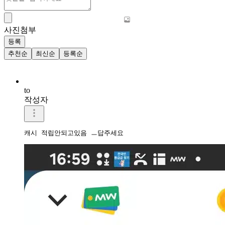
사진첨부
등록
추천순
최신순
등록순
to
작성자
캐시 적립안되고있음 ㅡ답주세요