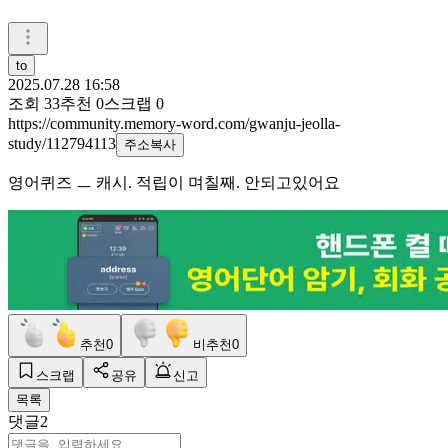
to
2025.07.28 16:58
조회
33
추천
0
스크랩
0
https://community.memory-word.com/gwanju-jeolla-
study/112794113
주소복사
영어퀴즈 ㅡ 캐시. 적립이 며칠째. 안되고있어요
추천
0
비추천
0
스크랩
공유
신고
목록
댓글
2