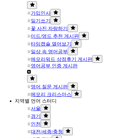
가입인사
일기쓰기
꽃 사진 자랑하기
미드/영드 추천 게시판
타임캡슐 열어보기
일상 속 영어공부
메모리워드 상점후기 게시판
영어공부 인증 게시판
영어 질문 게시판
메모리 크리스마스
지역별 언어 스터디
서울
경기
인천
대전/세종/충청