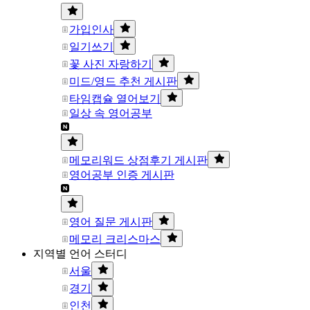
가입인사
일기쓰기
꽃 사진 자랑하기
미드/영드 추천 게시판
타임캡슐 열어보기
일상 속 영어공부
메모리워드 상점후기 게시판
영어공부 인증 게시판
영어 질문 게시판
메모리 크리스마스
지역별 언어 스터디
서울
경기
인천