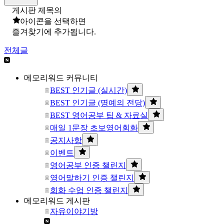
게시판 제목의
아이콘을 선택하면
즐겨찾기에 추가됩니다.
전체글
메모리워드 커뮤니티
BEST 인기글 (실시간)
BEST 인기글 (명예의 전당)
BEST 영어공부 팁 & 자료실
매일 1문장 초보영어회화
공지사항
이벤트
영어공부 인증 챌린지
영어말하기 인증 챌린지
회화 수업 인증 챌린지
메모리워드 게시판
자유이야기방