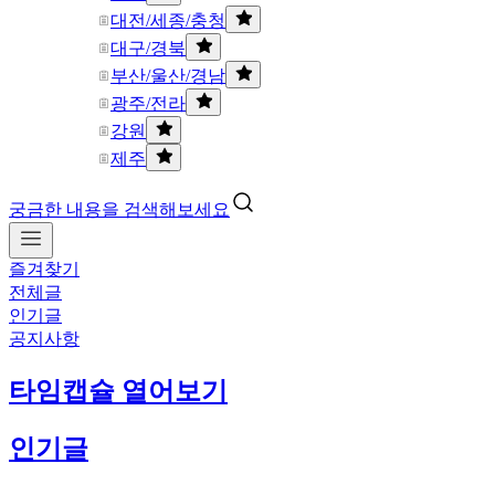
대전/세종/충청
대구/경북
부산/울산/경남
광주/전라
강원
제주
궁금한 내용을 검색해보세요
즐겨찾기
전체글
인기글
공지사항
타임캡슐 열어보기
인기글