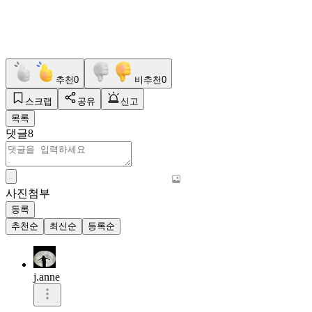
추천
0
비추천
0
스크랩
공유
신고
목록
댓글
8
사진첨부
등록
추천순
최신순
등록순
j.anne