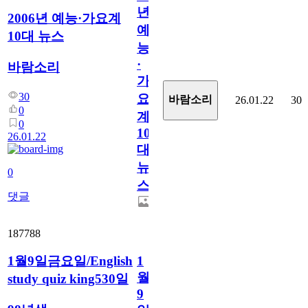
년
2006년 예능·가요계
예
10대 뉴스
능
·
바람소리
가
30
요
바람소리
26.01.22
30
0
계
0
10
26.01.22
대
뉴
0
스
댓글
187788
1월9일금요일/English
1
월
study quiz king530일
9