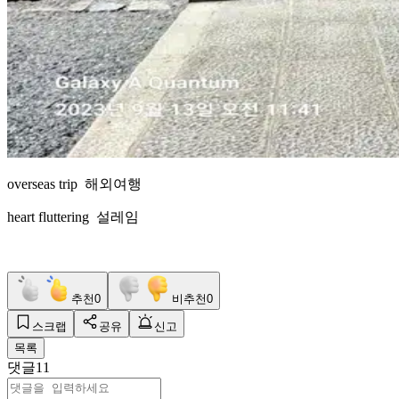
overseas trip 해외여행
heart fluttering 설레임
추천
0
비추천
0
스크랩
공유
신고
목록
댓글
11