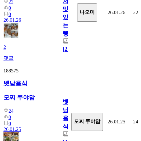
처
22
0
맛
나오미
26.01.26
22
0
있
26.01.26
는
빵
2
[
2
]
댓글
188575
벳남음식
모찌 쭈야맘
벳
남
24
0
음
모찌 쭈야맘
26.01.25
24
0
식
26.01.25