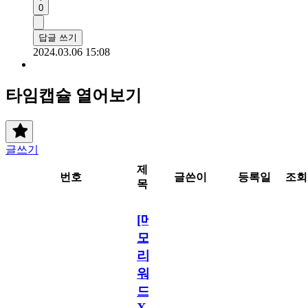
0
답글 쓰기
2024.03.06 15:08
타임캡슐 열어보기
글쓰기
제
번호
글쓴이
등록일
조회
목
[메
모
리
워
드
X