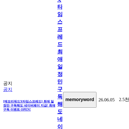
타
임
스
프
레
드]
최
애
일
정
만
공지
구
공지
독
2.5
memoryword
26.06.05
[메모리워드X타임스프레드] 최애 일
해
정만 구독해도 네이버페이 지급! 최애
구독 이벤트 OPEN!
도
네
이