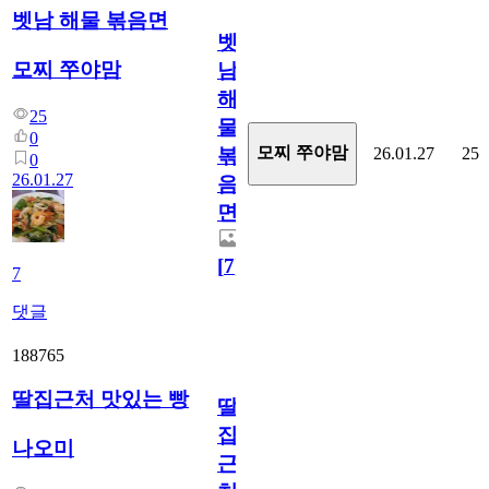
벳남 해물 볶음면
벳
모찌 쭈야맘
남
해
25
물
0
모찌 쭈야맘
26.01.27
25
볶
0
26.01.27
음
면
[
7
]
7
댓글
188765
딸집근처 맛있는 빵
딸
집
나오미
근