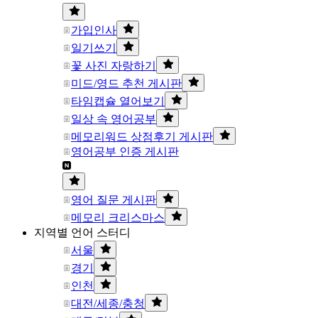
가입인사
일기쓰기
꽃 사진 자랑하기
미드/영드 추천 게시판
타임캡슐 열어보기
일상 속 영어공부
메모리워드 상점후기 게시판
영어공부 인증 게시판
영어 질문 게시판
메모리 크리스마스
지역별 언어 스터디
서울
경기
인천
대전/세종/충청