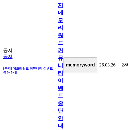
지]
메
모
리
워
드
커
공지
공지
뮤
26.03.26
2천
memoryword
니
[공지] 메모리워드 커뮤니티 이벤트
티
중단 안내
이
벤
트
중
단
안
내