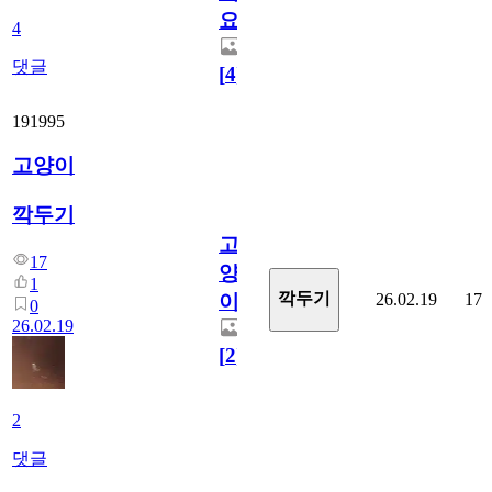
요
4
댓글
[
4
]
191995
고양이
깍두기
고
17
양
1
깍두기
26.02.19
17
이
0
26.02.19
[
2
]
2
댓글