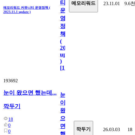
티
메모리워드
23.11.01
9.6
메모리워드 커뮤니티 운영정책 (
운
2023.11.1 update )
영
정
책
(
2023.11.1
update
)
[
110
]
193692
눈이 왔으면 했는데...
눈
이
깍두기
왔
으
18
0
면
깍두기
26.03.03
18
0
했