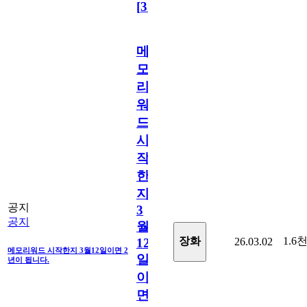
[
31
]
메
모
리
워
드
시
작
한
지
공지
3
공지
월
1.6
장화
26.03.02
12
메모리워드 시작한지 3월12일이면 2
일
년이 됩니다.
이
면