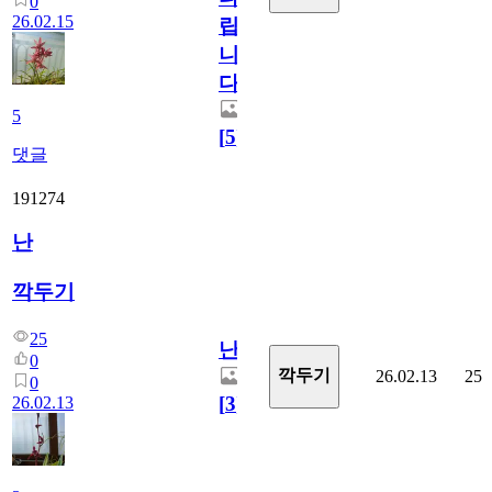
0
26.02.15
립
니
다.
5
[
5
]
댓글
191274
난
깍두기
25
난
0
깍두기
26.02.13
25
0
[
3
]
26.02.13