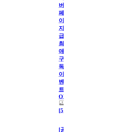
버
페
이
지
급!
최
애
구
독
이
벤
트
OPEN!
[
5
]
[공