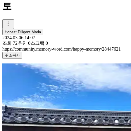
토
Honest Diligent Maria
2024.03.06 14:07
조회
72
추천
0
스크랩
0
https://community.memory-word.com/happy-memory/28447621
주소복사