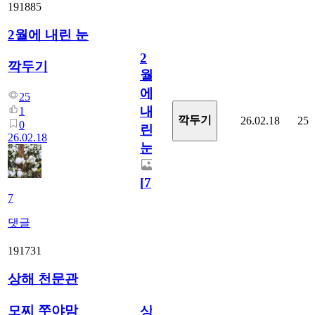
191885
2월에 내린 눈
2
깍두기
월
에
25
내
1
깍두기
26.02.18
25
0
린
26.02.18
눈
[
7
]
7
댓글
191731
상해 천문관
모찌 쭈야맘
상