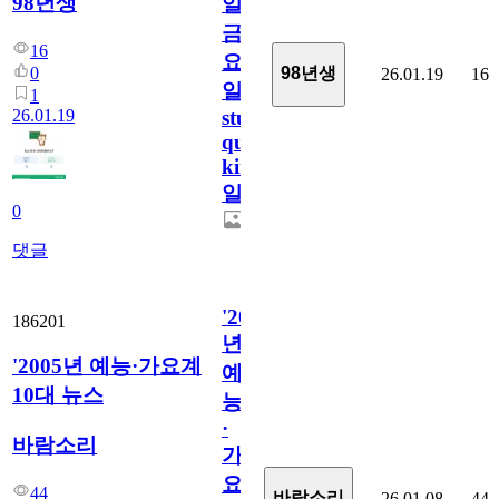
98년생
일
금
16
요
0
98년생
26.01.19
16
일/English
1
26.01.19
study
quiz
king530
일
0
댓글
'2005
186201
년
'2005년 예능·가요계
예
10대 뉴스
능
·
바람소리
가
요
44
바람소리
26.01.08
44