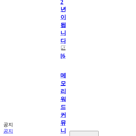
2
년
이
됩
니
다.
[
64
]
메
모
리
워
드
커
뮤
공지
니
공지