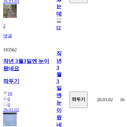
26.03.03
는
데...
2
[
2
]
댓글
193562
작
년
작년 3월3일엔 눈이
3
왔네요
월
깍두기
3
일
16
엔
0
깍두기
26.03.02
16
눈
0
이
26.03.02
왔
네