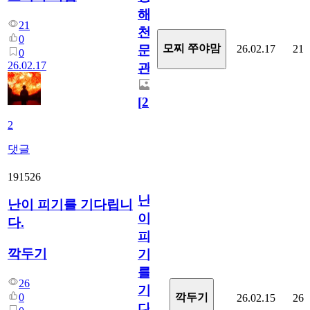
해
21
천
0
모찌 쭈야맘
26.02.17
21
문
0
26.02.17
관
[
2
]
2
댓글
191526
난
난이 피기를 기다립니
이
다.
피
깍두기
기
를
26
기
0
깍두기
26.02.15
26
다