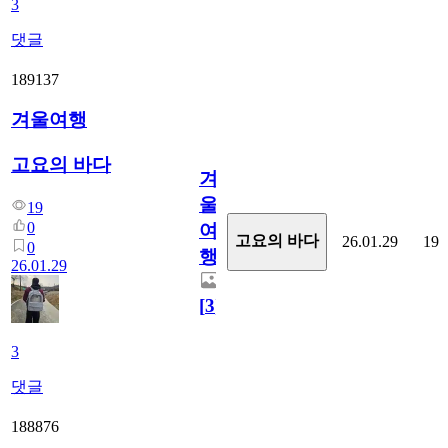
3
댓글
189137
겨울여행
고요의 바다
겨
울
19
0
여
고요의 바다
26.01.29
19
0
행
26.01.29
[
3
]
3
댓글
188876