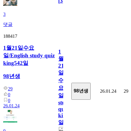
[
3
]
3
댓글
188417
1월21일수요
1
일/English study quiz
월
king542일
21
일
98년생
수
요
29
98년생
26.01.24
29
0
일/English
0
study
26.01.24
quiz
king542
일
0