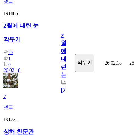
댓글
191885
2월에 내린 눈
2
깍두기
월
에
25
내
1
깍두기
26.02.18
25
0
린
26.02.18
눈
[
7
]
7
댓글
191731
상해 천문관