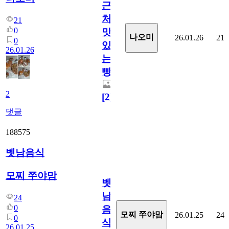
근
처
21
0
맛
나오미
26.01.26
21
0
있
26.01.26
는
빵
2
[
2
]
댓글
188575
벳남음식
모찌 쭈야맘
벳
남
24
0
음
모찌 쭈야맘
26.01.25
24
0
식
26.01.25