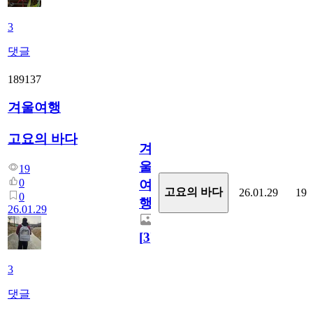
3
댓글
189137
겨울여행
고요의 바다
겨
울
19
0
여
고요의 바다
26.01.29
19
0
행
26.01.29
[
3
]
3
댓글