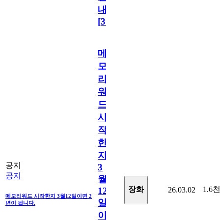
내
[
31
]
메
모
리
워
드
시
작
한
지
공지
3
공지
월
1.6
장화
26.03.02
12
메모리워드 시작한지 3월12일이면 2
일
년이 됩니다.
이