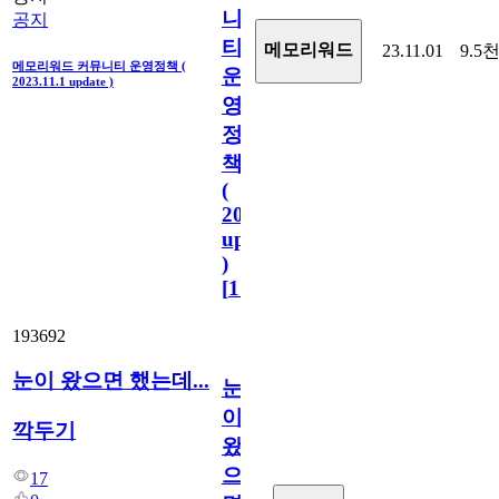
니
공지
티
메모리워드
23.11.01
9.5
메모리워드 커뮤니티 운영정책 (
운
2023.11.1 update )
영
정
책
(
2023.11.1
update
)
[
110
]
193692
눈이 왔으면 했는데...
눈
이
깍두기
왔
으
17