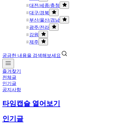
대전/세종/충청
대구/경북
부산/울산/경남
광주/전라
강원
제주
궁금한 내용을 검색해보세요
즐겨찾기
전체글
인기글
공지사항
타임캡슐 열어보기
인기글