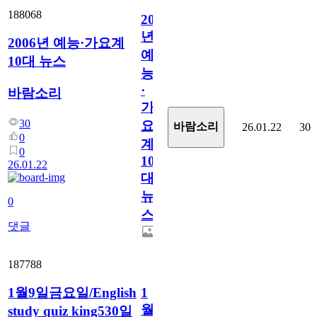
188068
2006
년
2006년 예능·가요계
예
10대 뉴스
능
·
바람소리
가
30
요
바람소리
26.01.22
30
0
계
0
10
26.01.22
대
뉴
0
스
댓글
187788
1월9일금요일/English
1
월
study quiz king530일