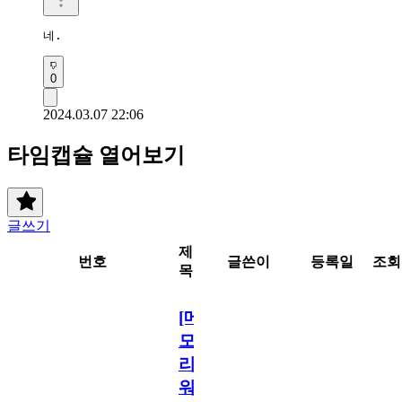
0
2024.03.07 22:06
타임캡슐 열어보기
글쓰기
제
번호
글쓴이
등록일
조회
목
[메
모
리
워