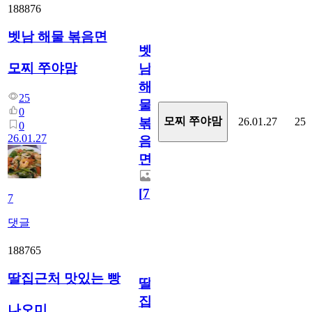
188876
벳남 해물 볶음면
벳
모찌 쭈야맘
남
해
25
물
0
모찌 쭈야맘
26.01.27
25
볶
0
26.01.27
음
면
[
7
]
7
댓글
188765
딸집근처 맛있는 빵
딸
집
나오미