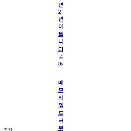
면
2
년
이
됩
니
다.
[
64
]
메
모
리
워
드
커
뮤
공지