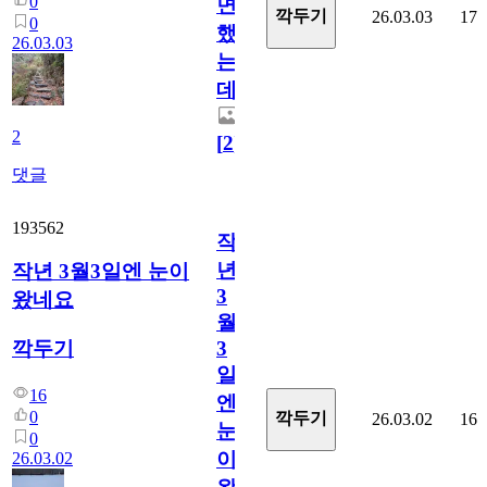
0
면
깍두기
26.03.03
17
0
했
26.03.03
는
데...
2
[
2
]
댓글
193562
작
년
작년 3월3일엔 눈이
3
왔네요
월
깍두기
3
일
16
엔
0
깍두기
26.03.02
16
눈
0
이
26.03.02