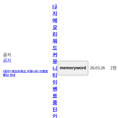
[공
지]
메
모
리
워
드
커
공지
공지
뮤
26.03.26
2천
memoryword
니
[공지] 메모리워드 커뮤니티 이벤트
티
중단 안내
이
벤
트
중
단
안