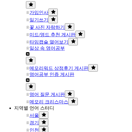
가입인사
일기쓰기
꽃 사진 자랑하기
미드/영드 추천 게시판
타임캡슐 열어보기
일상 속 영어공부
메모리워드 상점후기 게시판
영어공부 인증 게시판
영어 질문 게시판
메모리 크리스마스
지역별 언어 스터디
서울
경기
인천