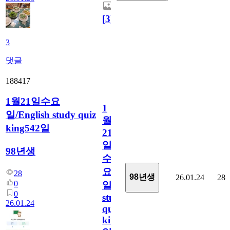
[
3
]
3
댓글
188417
1월21일수요
1
일/English study quiz
월
king542일
21
일
98년생
수
요
28
98년생
26.01.24
28
0
일/English
0
study
26.01.24
quiz
king542