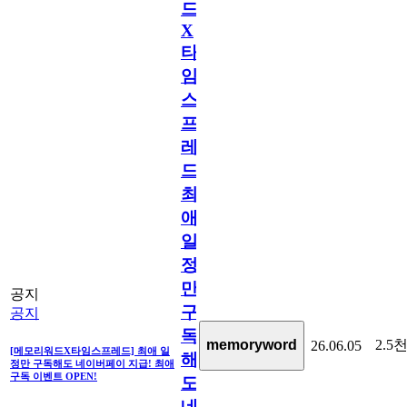
드
X
타
임
스
프
레
드]
최
애
일
정
만
공지
구
공지
독
2.5
memoryword
26.06.05
[메모리워드X타임스프레드] 최애 일
해
정만 구독해도 네이버페이 지급! 최애
구독 이벤트 OPEN!
도
네