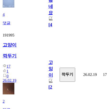
왔
네
요
4
댓글
[
4
]
191995
고양이
깍두기
고
17
양
1
깍두기
26.02.19
17
이
0
26.02.19
[
2
]
2