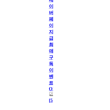
이
버
페
이
지
급!
최
애
구
독
이
벤
트
OPEN!
[
5
]