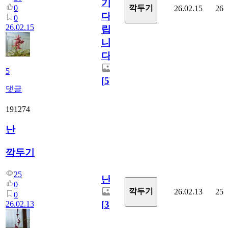
기
0
깍두기
26.02.15
26
다
0
26.02.15
립
니
다.
5
[
5
]
댓글
191274
난
깍두기
25
난
0
깍두기
26.02.13
25
0
[
3
]
26.02.13