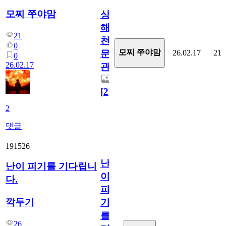
모찌 쭈야맘
상
해
21
천
0
모찌 쭈야맘
26.02.17
21
문
0
26.02.17
관
[
2
]
2
댓글
191526
난
난이 피기를 기다립니
이
다.
피
깍두기
기
를
26