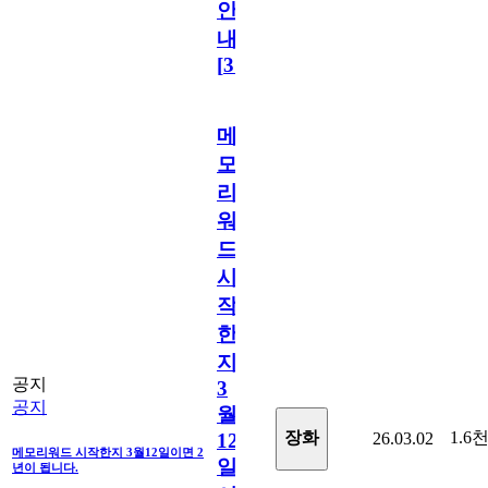
안
내
[
31
]
메
모
리
워
드
시
작
한
지
공지
3
공지
월
1.6
장화
26.03.02
12
메모리워드 시작한지 3월12일이면 2
일
년이 됩니다.