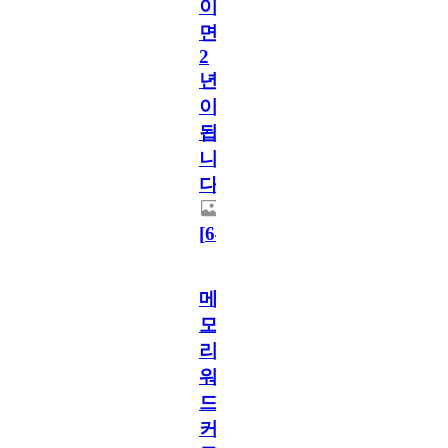
이
면
2
년
이
됩
니
다.
[
64
]
메
모
리
워
드
커