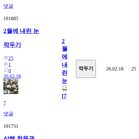
댓글
191885
2월에 내린 눈
2
깍두기
월
에
25
내
1
깍두기
26.02.18
25
0
린
26.02.18
눈
[
7
]
7
댓글
191731
상해 천문관