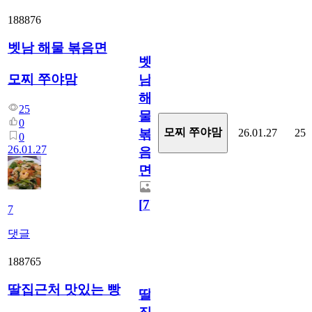
188876
벳남 해물 볶음면
벳
모찌 쭈야맘
남
해
25
물
0
모찌 쭈야맘
26.01.27
25
볶
0
26.01.27
음
면
[
7
]
7
댓글
188765
딸집근처 맛있는 빵
딸