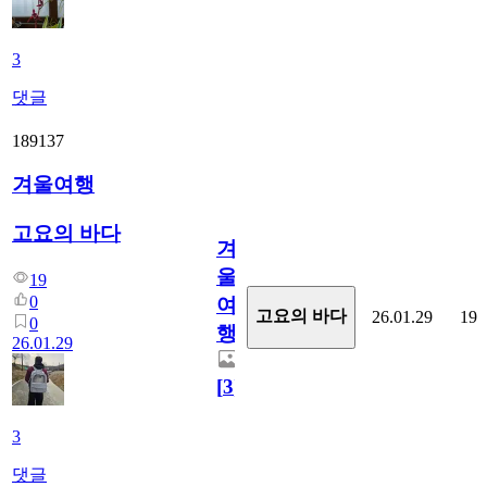
3
댓글
189137
겨울여행
고요의 바다
겨
울
19
0
여
고요의 바다
26.01.29
19
0
행
26.01.29
[
3
]
3
댓글