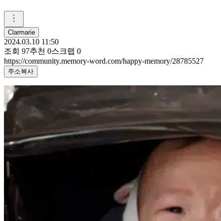
Clarmarie
2024.03.10 11:50
조회
97
추천
0
스크랩
0
https://community.memory-word.com/happy-memory/28785527
주소복사