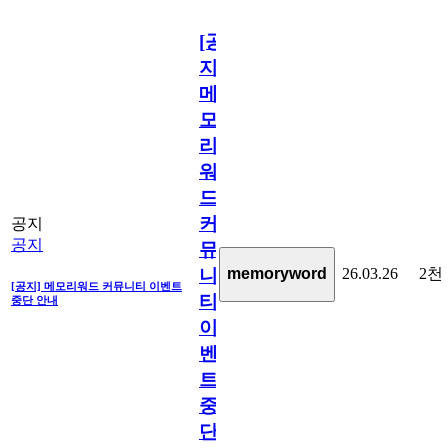
[공
지]
메
모
리
워
드
커
공지
공지
뮤
26.03.26
2천
memoryword
니
[공지] 메모리워드 커뮤니티 이벤트
티
중단 안내
이
벤
트
중
단