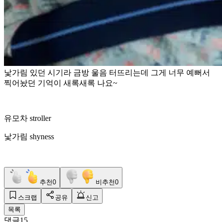
낯가림 있던 시기라 금방 울음 터뜨리는데 그게 너무 예뻐서
찍어놨던 기억이 새록새록 나요~
유모차 stroller
낯가림 shyness
추천
0
비추천
0
스크랩
공유
신고
목록
댓글
15