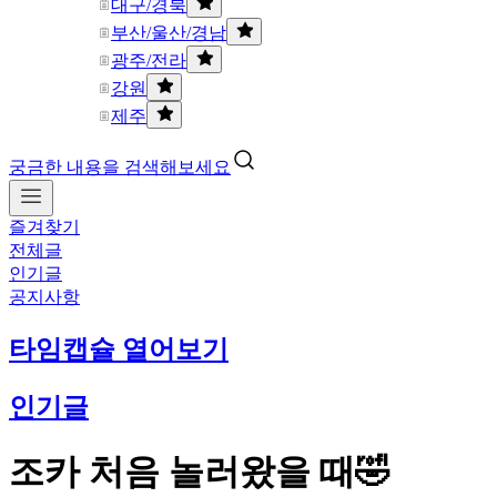
대구/경북
부산/울산/경남
광주/전라
강원
제주
궁금한 내용을 검색해보세요
즐겨찾기
전체글
인기글
공지사항
타임캡슐 열어보기
인기글
조카 처음 놀러왔을 때🤣