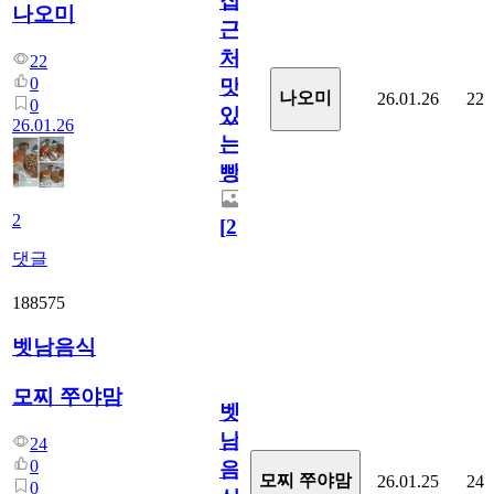
집
나오미
근
처
22
0
맛
나오미
26.01.26
22
0
있
26.01.26
는
빵
2
[
2
]
댓글
188575
벳남음식
모찌 쭈야맘
벳
남
24
0
음
모찌 쭈야맘
26.01.25
24
0