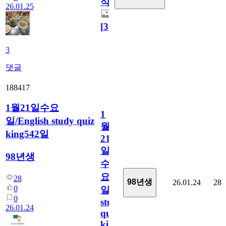
식
26.01.25
[
3
]
3
댓글
188417
1월21일수요
1
일/English study quiz
월
king542일
21
일
98년생
수
요
28
98년생
26.01.24
28
0
일/English
0
study
26.01.24
quiz
king542