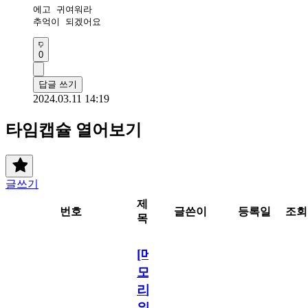
에고 귀여워라

추억이 되겠어요
0
답글 쓰기
2024.03.11 14:19
타임캡슐 열어보기
글쓰기
제
번호
글쓴이
등록일
조회
목
[메
모
리
워