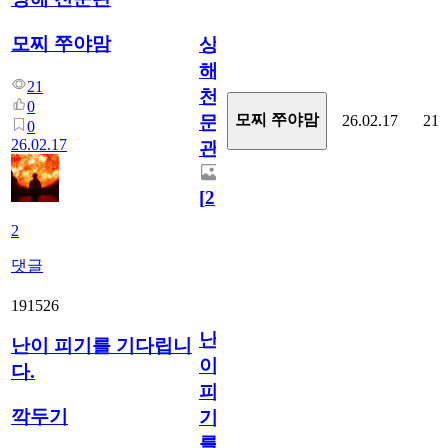
모찌 쭈야맘
상
해
21
천
0
모찌 쭈야맘
26.02.17
21
문
0
26.02.17
관
[
2
]
2
댓글
191526
난
난이 피기를 기다립니
이
다.
피
깍두기
기
를