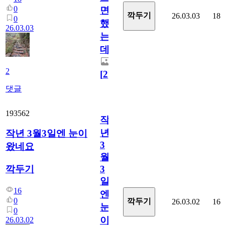
0
면
깍두기
26.03.03
18
0
했
26.03.03
는
데...
2
[
2
]
댓글
193562
작
년
작년 3월3일엔 눈이
3
왔네요
월
깍두기
3
일
16
엔
0
깍두기
26.03.02
16
눈
0
이
26.03.02