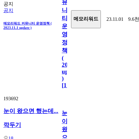
뮤
공지
니
공지
티
메모리워드
23.11.01
9.6
메모리워드 커뮤니티 운영정책 (
운
2023.11.1 update )
영
정
책
(
2023.11.1
update
)
[
110
]
193692
눈이 왔으면 했는데...
눈
이
깍두기
왔
으
18