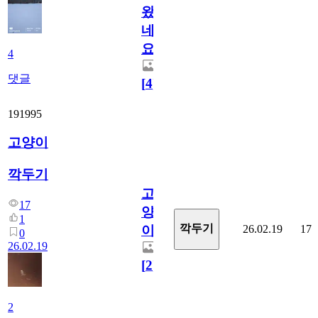
왔
네
요
4
댓글
[
4
]
191995
고양이
깍두기
고
17
양
1
깍두기
26.02.19
17
이
0
26.02.19
[
2
]
2