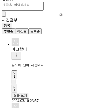
사진첨부
등록
추천순
최신순
등록순
마고할미
유모차 단어 새롭네요
1
1
답글 쓰기
2024.03.10 23:57