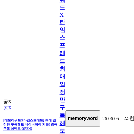
드
X
타
임
스
프
레
드]
최
애
일
정
만
공지
구
공지
독
2.5
memoryword
26.06.05
[메모리워드X타임스프레드] 최애 일
해
정만 구독해도 네이버페이 지급! 최애
구독 이벤트 OPEN!
도