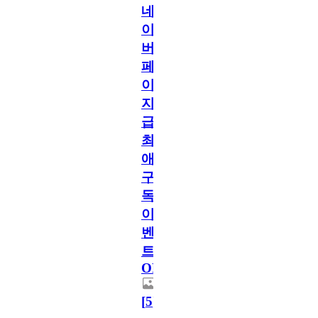
네
이
버
페
이
지
급!
최
애
구
독
이
벤
트
OPEN!
[
5
]