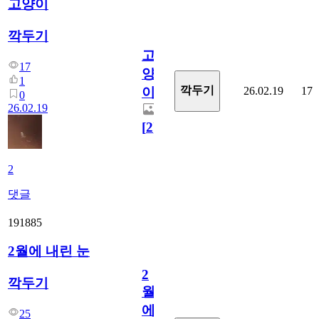
고양이
깍두기
고
17
양
1
깍두기
26.02.19
17
이
0
26.02.19
[
2
]
2
댓글
191885
2월에 내린 눈
2
깍두기
월
에
25