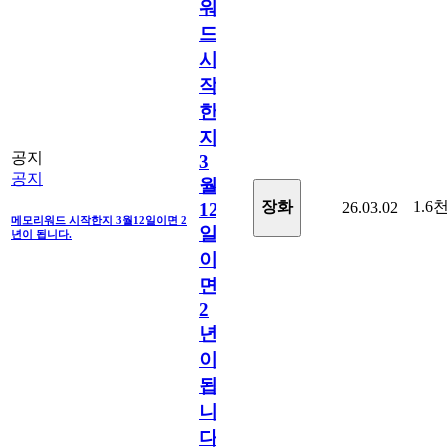
워
드
시
작
한
지
공지
3
공지
월
1.6
장화
26.03.02
12
메모리워드 시작한지 3월12일이면 2
일
년이 됩니다.
이
면
2
년
이
됩
니
다.