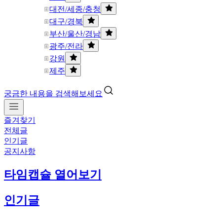
대전/세종/충청
대구/경북
부산/울산/경남
광주/전라
강원
제주
궁금한 내용을 검색해보세요
즐겨찾기
전체글
인기글
공지사항
타임캡슐 열어보기
인기글