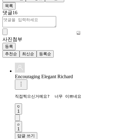
목록
댓글
16
사진첨부
등록
추천순
최신순
등록순
Encouraging Elegant Richard
직접찍으신거예요?  너무 이쁘네요 
1
1
답글 쓰기