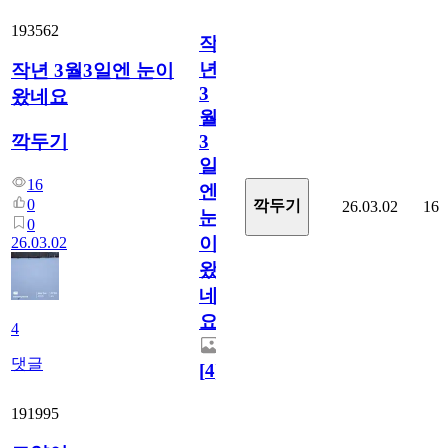
193562
작
년
작년 3월3일엔 눈이
3
왔네요
월
깍두기
3
일
16
엔
0
깍두기
26.03.02
16
눈
0
이
26.03.02
왔
네
요
4
댓글
[
4
]
191995