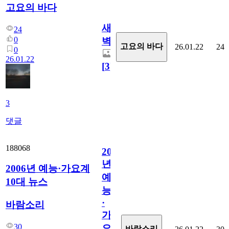
고요의 바다
새
24
0
벽
고요의 바다
26.01.22
24
0
26.01.22
[
3
]
3
댓글
188068
2006
년
2006년 예능·가요계
예
10대 뉴스
능
·
바람소리
가
30
요
바람소리