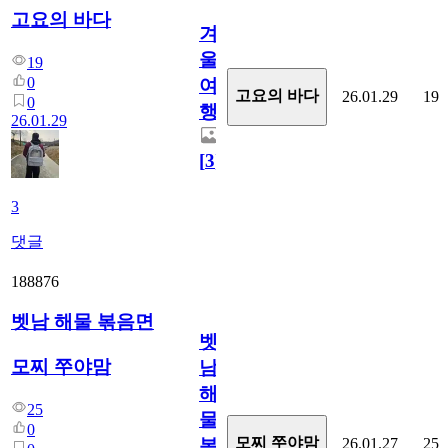
고요의 바다
겨
울
19
0
여
고요의 바다
26.01.29
19
0
행
26.01.29
[
3
]
3
댓글
188876
벳남 해물 볶음면
벳
모찌 쭈야맘
남
해
25
물
0
모찌 쭈야맘
26.01.27
25
볶