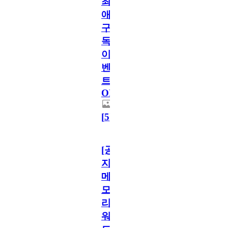
최
애
구
독
이
벤
트
OPEN!
[
5
]
[공
지]
메
모
리
워