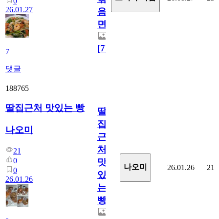
0
26.01.27
음
면
[
7
]
7
댓글
188765
딸집근처 맛있는 빵
딸
집
나오미
근
처
21
0
맛
나오미
26.01.26
21
0
있
26.01.26
는
빵