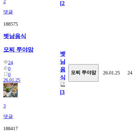
2
[
2
]
댓글
188575
벳남음식
모찌 쭈야맘
벳
남
24
0
음
모찌 쭈야맘
26.01.25
24
0
식
26.01.25
[
3
]
3
댓글
188417