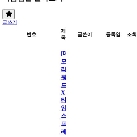
글쓰기
제
번호
글쓴이
등록일
조회
목
[메
모
리
워
드
X
타
임
스
프
레