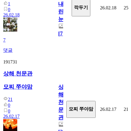
내
1
깍두기
26.02.18
25
0
린
26.02.18
눈
[
7
]
7
댓글
191731
상해 천문관
모찌 쭈야맘
상
해
21
천
0
모찌 쭈야맘
26.02.17
21
문
0
26.02.17
관