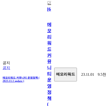
[
64
]
메
모
리
워
드
커
뮤
공지
니
공지
티
메모리워드
23.11.01
9.5
메모리워드 커뮤니티 운영정책 (
운
2023.11.1 update )
영
정
책
(