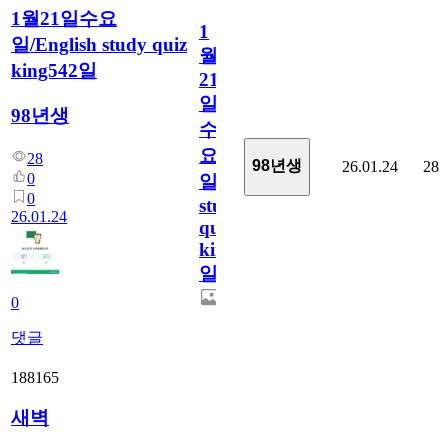
1월21일수요
1
일/English study quiz
월
king542일
21
일
98년생
수
요
28
98년생
26.01.24
28
0
일/English
0
study
26.01.24
quiz
king542
일
0
댓글
188165
새벽