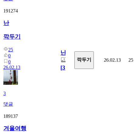
191274
난
깍두기
25
난
0
깍두기
26.02.13
25
0
[
3
]
26.02.13
3
댓글
189137
겨울여행