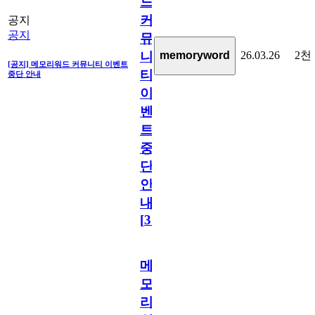
드
커
공지
공지
뮤
26.03.26
2천
memoryword
니
[공지] 메모리워드 커뮤니티 이벤트
티
중단 안내
이
벤
트
중
단
안
내
[
31
]
메
모
리