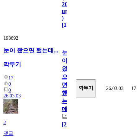
2023.11.1
update
)
[
110
]
193692
눈이 왔으면 했는데...
눈
이
깍두기
왔
으
17
0
면
깍두기
26.03.03
17
0
했
26.03.03
는
데...
2
[
2
]
댓글