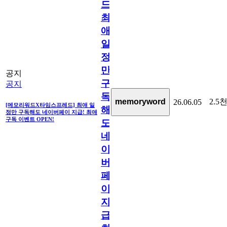
드]
최
애
일
정
만
공지
구
공지
독
2.5
memoryword
26.06.05
[메모리워드X타임스프레드] 최애 일
해
정만 구독해도 네이버페이 지급! 최애
구독 이벤트 OPEN!
도
네
이
버
페
이
지
급!