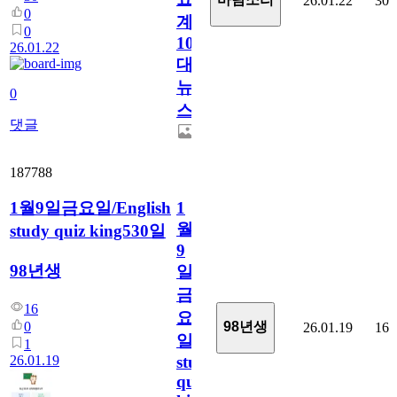
26.01.22
30
0
계
0
10
26.01.22
대
뉴
0
스
댓글
187788
1월9일금요일/English
1
월
study quiz king530일
9
98년생
일
금
16
요
0
98년생
26.01.19
16
일/English
1
26.01.19
study
quiz