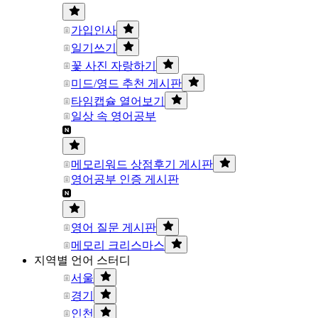
가입인사
일기쓰기
꽃 사진 자랑하기
미드/영드 추천 게시판
타임캡슐 열어보기
일상 속 영어공부
메모리워드 상점후기 게시판
영어공부 인증 게시판
영어 질문 게시판
메모리 크리스마스
지역별 언어 스터디
서울
경기
인천