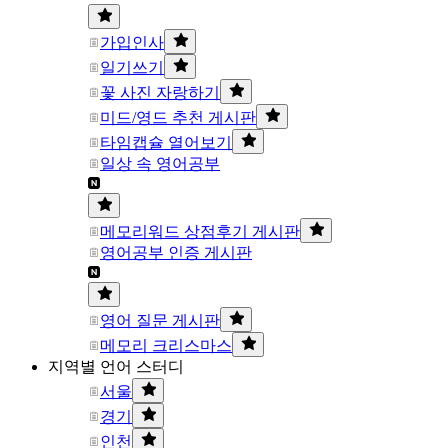
가입인사
일기쓰기
꽃 사진 자랑하기
미드/영드 추천 게시판
타임캡슐 열어보기
일상 속 영어공부
메모리워드 상점후기 게시판
영어공부 인증 게시판
영어 질문 게시판
메모리 크리스마스
지역별 언어 스터디
서울
경기
인천