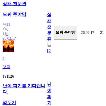
상해 천문관
모찌 쭈야맘
상
해
21
천
0
모찌 쭈야맘
26.02.17
21
문
0
26.02.17
관
[
2
]
2
댓글
191526
난
난이 피기를 기다립니
이
다.
피
깍두기
기