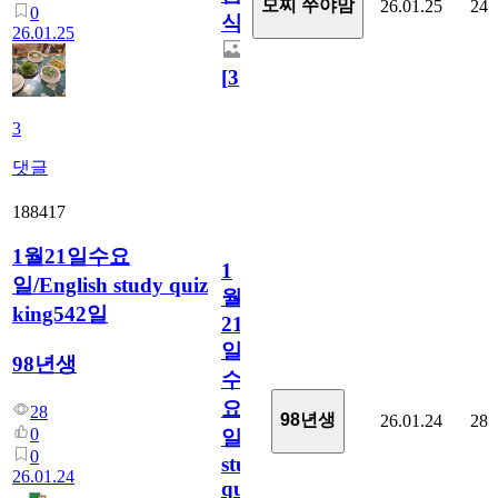
모찌 쭈야맘
26.01.25
24
0
식
26.01.25
[
3
]
3
댓글
188417
1월21일수요
1
일/English study quiz
월
king542일
21
일
98년생
수
요
28
98년생
26.01.24
28
0
일/English
0
study
26.01.24
quiz