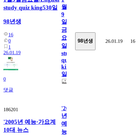
월
study quiz king530일
9
98년생
일
금
16
요
0
98년생
26.01.19
16
일/English
1
26.01.19
study
quiz
king530
일
0
댓글
'2005
186201
년
'2005년 예능·가요계
예
10대 뉴스
능