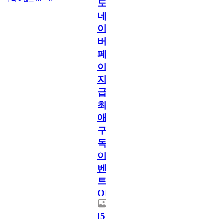
도
네
이
버
페
이
지
급!
최
애
구
독
이
벤
트
OPEN!
[
5
]