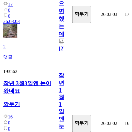
으
17
0
면
깍두기
26.03.03
17
0
했
26.03.03
는
데...
2
[
2
]
댓글
193562
작
년
작년 3월3일엔 눈이
3
왔네요
월
깍두기
3
일
16
엔
0
깍두기
26.03.02
16
눈
0