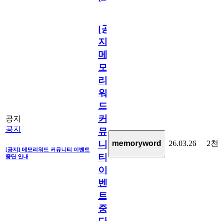
[공
지]
메
모
리
워
드
커
공지
공지
뮤
26.03.26
2천
memoryword
니
[공지] 메모리워드 커뮤니티 이벤트
티
중단 안내
이
벤
트
중