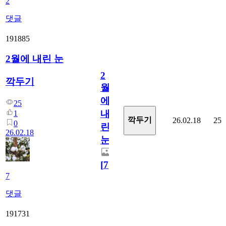
2
댓글
191885
2월에 내린 눈
2
깍두기
월
에
25
내
1
깍두기
26.02.18
25
0
린
26.02.18
눈
[
7
]
7
댓글
191731