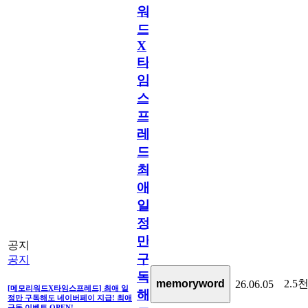
워
드
X
타
임
스
프
레
드]
최
애
일
정
만
공지
구
공지
독
2.5
memoryword
26.06.05
[메모리워드X타임스프레드] 최애 일
해
정만 구독해도 네이버페이 지급! 최애
구독 이벤트 OPEN!