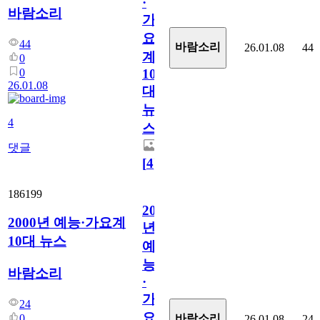
·
바람소리
가
요
44
바람소리
26.01.08
44
계
0
0
10
26.01.08
대
뉴
4
스
댓글
[
4
]
186199
2000
2000년 예능·가요계
년
10대 뉴스
예
능
바람소리
·
가
24
요
0
바람소리
26.01.08
24