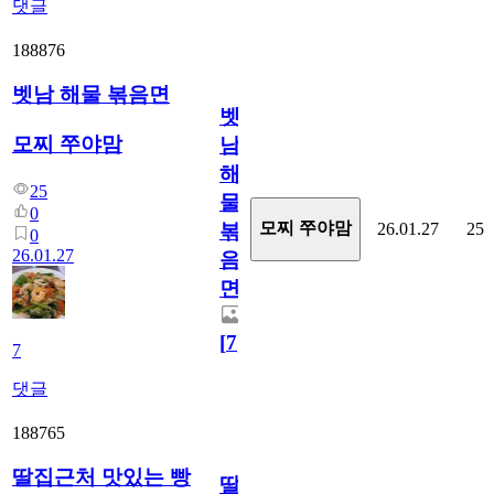
댓글
188876
벳남 해물 볶음면
벳
모찌 쭈야맘
남
해
25
물
0
모찌 쭈야맘
26.01.27
25
볶
0
26.01.27
음
면
[
7
]
7
댓글
188765
딸집근처 맛있는 빵
딸