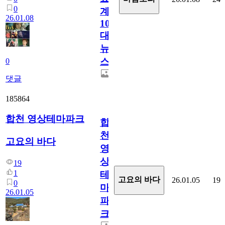
0
계
26.01.08
10
대
뉴
스
0
댓글
185864
합천 영상테마파크
합
천
고요의 바다
영
상
19
1
테
고요의 바다
26.01.05
19
0
마
26.01.05
파
크