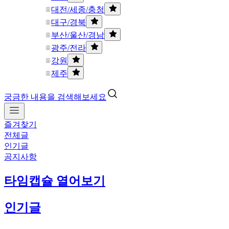
대전/세종/충청
대구/경북
부산/울산/경남
광주/전라
강원
제주
궁금한 내용을 검색해보세요
즐겨찾기
전체글
인기글
공지사항
타임캡슐 열어보기
인기글