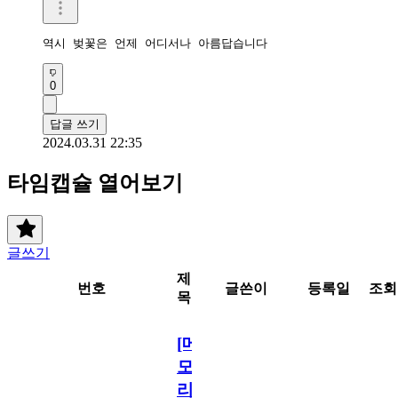
역시 벚꽃은 언제 어디서나 아름답습니다
0
답글 쓰기
2024.03.31 22:35
타임캡슐 열어보기
글쓰기
제
번호
글쓴이
등록일
조회
목
[메
모
리