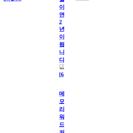
이
면
2
년
이
됩
니
다.
[
64
]
메
모
리
워
드
커