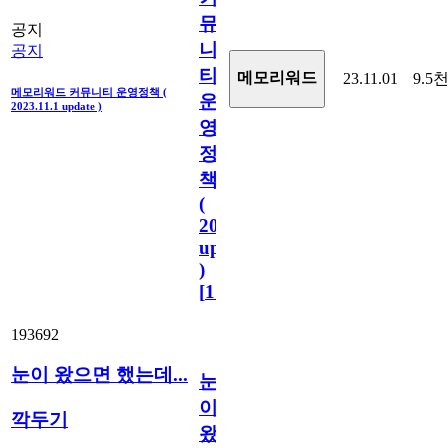
뮤
공지
니
공지
티
메모리워드
23.11.01
9.5
메모리워드 커뮤니티 운영정책 (
운
2023.11.1 update )
영
정
책
(
2023.11.1
update
)
[
110
]
193692
눈이 왔으면 했는데...
눈
이
깍두기
왔