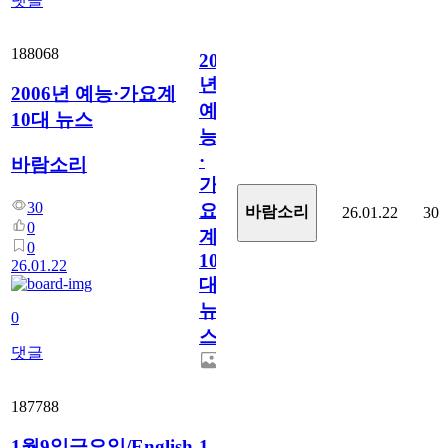
댓글
188068
2006
년
2006년 예능·가요계
예
10대 뉴스
능
·
바람소리
가
30
요
바람소리
26.01.22
30
0
계
0
10
26.01.22
대
뉴
0
스
댓글
187788
1월9일금요일/English
1