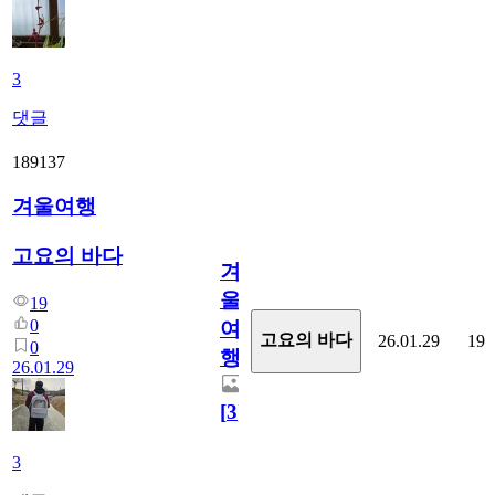
3
댓글
189137
겨울여행
고요의 바다
겨
울
19
0
여
고요의 바다
26.01.29
19
0
행
26.01.29
[
3
]
3