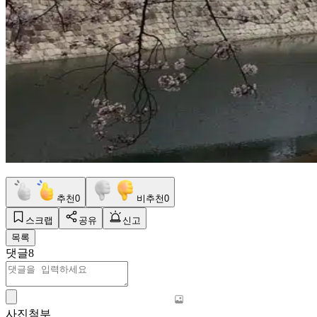
추천
0
비추천
0
스크랩
공유
신고
목록
댓글
8
사진첨부