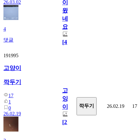
이
26.03.02
왔
네
요
4
댓글
[
4
]
191995
고양이
깍두기
고
17
양
1
깍두기
26.02.19
17
이
0
26.02.19
[
2
]