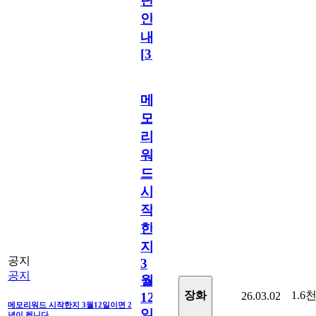
단
안
내
[
31
]
메
모
리
워
드
시
작
한
지
공지
3
공지
월
1.6
장화
26.03.02
12
메모리워드 시작한지 3월12일이면 2
일
년이 됩니다.