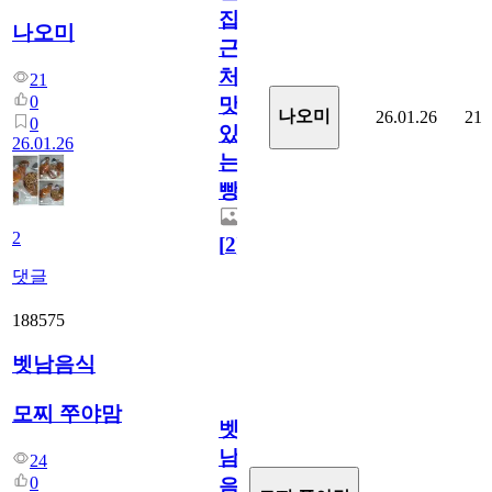
집
나오미
근
처
21
0
맛
나오미
26.01.26
21
0
있
26.01.26
는
빵
2
[
2
]
댓글
188575
벳남음식
모찌 쭈야맘
벳
남
24
0
음