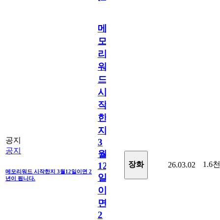
메
모
리
워
드
시
작
한
지
공지
3
공지
월
1.6
장화
26.03.02
12
메모리워드 시작한지 3월12일이면 2
일
년이 됩니다.
이
면
2