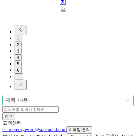
지]
1
2
3
4
5
6
...
제목+내용
검색
고객센터
cs_memoryword@specupad.com
이메일 문의