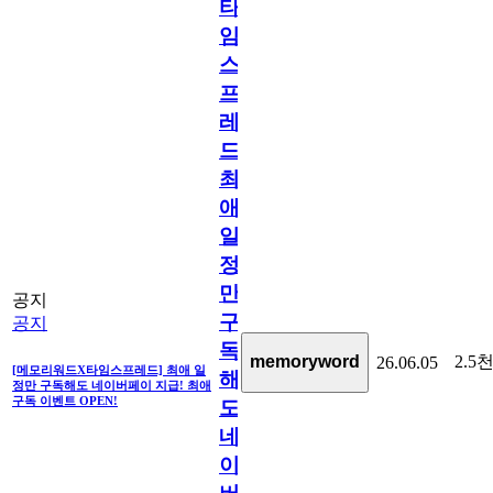
타
임
스
프
레
드]
최
애
일
정
만
공지
구
공지
독
2.5
memoryword
26.06.05
[메모리워드X타임스프레드] 최애 일
해
정만 구독해도 네이버페이 지급! 최애
구독 이벤트 OPEN!
도
네
이