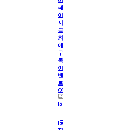
버
페
이
지
급!
최
애
구
독
이
벤
트
OPEN!
[
5
]
[공