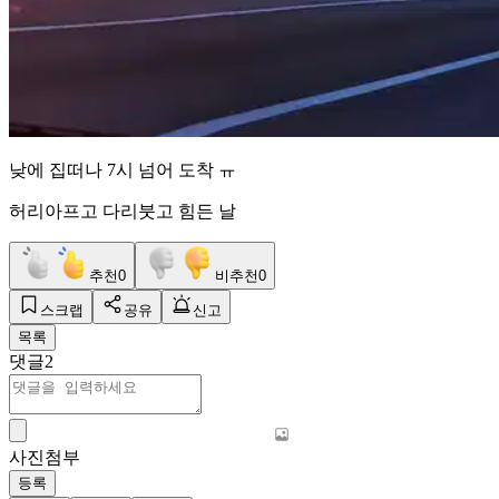
낮에 집떠나 7시 넘어 도착 ㅠ
허리아프고 다리붓고 힘든 날
추천
0
비추천
0
스크랩
공유
신고
목록
댓글
2
사진첨부
등록