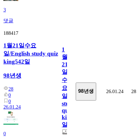
3
댓글
188417
1월21일수요
1
일/English study quiz
월
king542일
21
일
98년생
수
요
28
98년생
26.01.24
28
0
일/English
0
study
26.01.24
quiz
king542
일
0