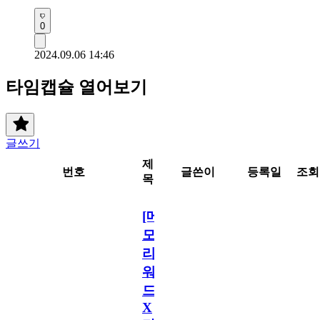
0
2024.09.06 14:46
타임캡슐 열어보기
글쓰기
제
번호
글쓴이
등록일
조회
목
[메
모
리
워
드
X