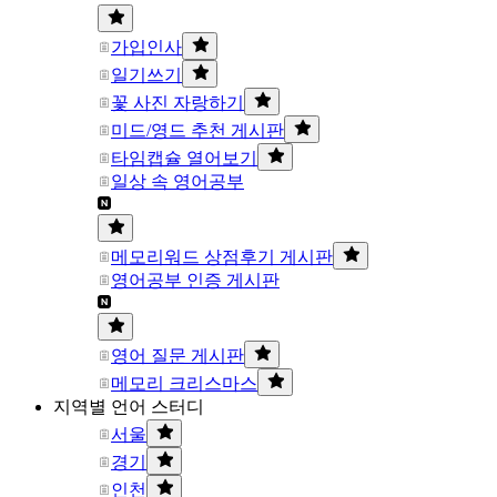
가입인사
일기쓰기
꽃 사진 자랑하기
미드/영드 추천 게시판
타임캡슐 열어보기
일상 속 영어공부
메모리워드 상점후기 게시판
영어공부 인증 게시판
영어 질문 게시판
메모리 크리스마스
지역별 언어 스터디
서울
경기
인천