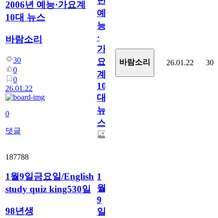
년
2006년 예능·가요계
예
10대 뉴스
능
·
바람소리
가
30
요
바람소리
26.01.22
30
0
계
0
10
26.01.22
대
뉴
0
스
댓글
187788
1월9일금요일/English
1
월
study quiz king530일
9
98년생
일