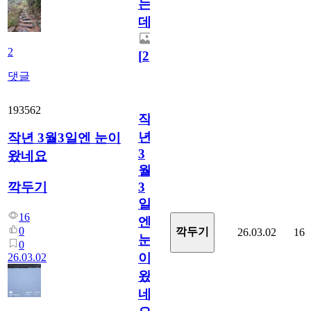
는
데...
2
[
2
]
댓글
193562
작
년
작년 3월3일엔 눈이
3
왔네요
월
깍두기
3
일
16
엔
0
깍두기
26.03.02
16
눈
0
이
26.03.02
왔
네