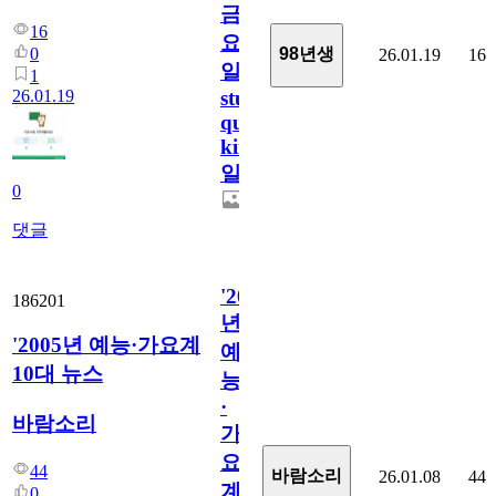
금
16
요
0
98년생
26.01.19
16
일/English
1
26.01.19
study
quiz
king530
일
0
댓글
'2005
186201
년
'2005년 예능·가요계
예
10대 뉴스
능
·
바람소리
가
요
44
바람소리
26.01.08
44
계
0