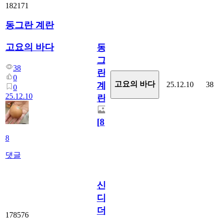
182171
동그란 계란
고요의 바다
동
그
38
란
0
고요의 바다
25.12.10
38
계
0
25.12.10
란
[
8
]
8
댓글
신
디
더
178576