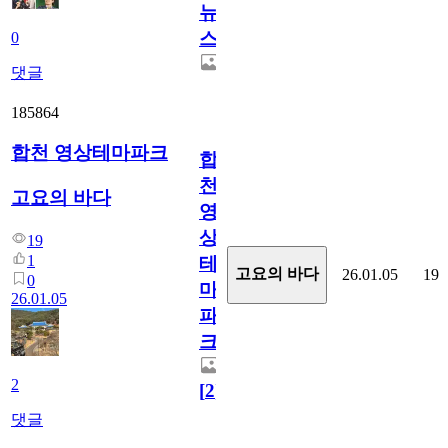
뉴
스
0
댓글
185864
합천 영상테마파크
합
천
고요의 바다
영
상
19
1
테
고요의 바다
26.01.05
19
0
마
26.01.05
파
크
2
[
2
]
댓글