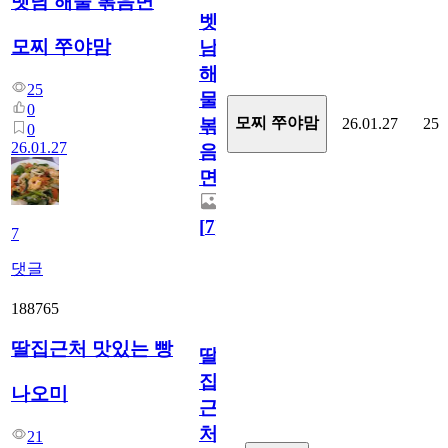
벳남 해물 볶음면
벳
모찌 쭈야맘
남
해
25
물
0
모찌 쭈야맘
26.01.27
25
볶
0
26.01.27
음
면
[
7
]
7
댓글
188765
딸집근처 맛있는 빵
딸
집
나오미
근
처
21