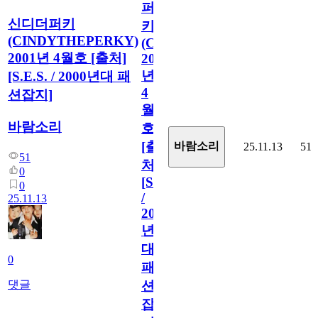
퍼
신디더퍼키
키
(CINDYTHEPERKY)
(CINDYTHEPERKY)
2001년 4월호 [출처]
2001
년
[S.E.S. / 2000년대 패
4
션잡지]
월
바람소리
호
[출
바람소리
25.11.13
51
51
처]
0
[S.E.S.
0
/
25.11.13
2000
년
대
0
패
댓글
션
잡