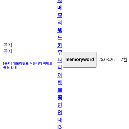
지]
메
모
리
워
드
커
공지
공지
뮤
26.03.26
2천
memoryword
니
[공지] 메모리워드 커뮤니티 이벤트
티
중단 안내
이
벤
트
중
단
안
내
[
31
]