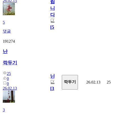
26.02.15
립
니
다.
5
[
5
]
댓글
191274
난
깍두기
25
난
0
깍두기
26.02.13
25
0
[
3
]
26.02.13
3