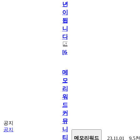
년
이
됩
니
다.
[
64
]
메
모
리
워
드
커
뮤
공지
니
공지
티
메모리워드
23.11.01
9.5