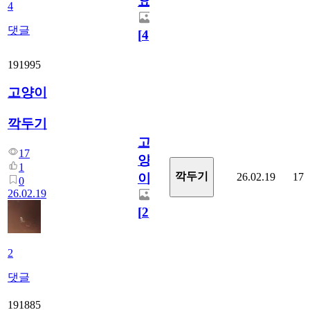
요
4
댓글
[
4
]
191995
고양이
깍두기
고
17
양
1
깍두기
26.02.19
17
이
0
26.02.19
[
2
]
2
댓글
191885