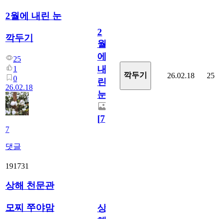
2월에 내린 눈
2
깍두기
월
에
25
내
1
깍두기
26.02.18
25
0
린
26.02.18
눈
[
7
]
7
댓글
191731
상해 천문관
모찌 쭈야맘
상