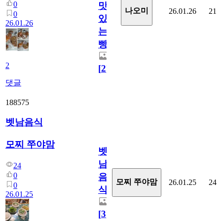
0
맛
나오미
26.01.26
21
0
있
26.01.26
는
빵
2
[
2
]
댓글
188575
벳남음식
모찌 쭈야맘
벳
남
24
0
음
모찌 쭈야맘
26.01.25
24
0
식
26.01.25
[
3
]