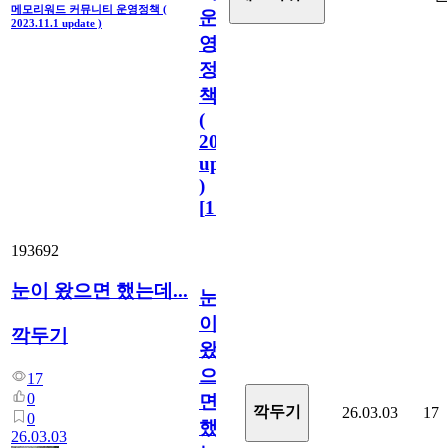
메모리워드 커뮤니티 운영정책 (
운
2023.11.1 update )
영
정
책
(
2023.11.1
update
)
[
110
]
193692
눈이 왔으면 했는데...
눈
이
깍두기
왔
으
17
0
면
깍두기
26.03.03
17
0
했
26.03.03