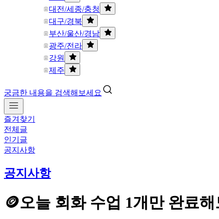
대전/세종/충청
대구/경북
부산/울산/경남
광주/전라
강원
제주
궁금한 내용을 검색해보세요
즐겨찾기
전체글
인기글
공지사항
공지사항
🪙오늘 회화 수업 1개만 완료해