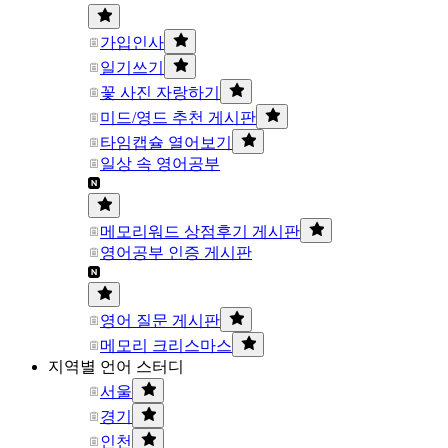
가입인사
일기쓰기
꽃 사진 자랑하기
미드/영드 추천 게시판
타임캡슐 열어보기
일상 속 영어공부
메모리워드 상점후기 게시판
영어공부 인증 게시판
영어 질문 게시판
메모리 크리스마스
지역별 언어 스터디
서울
경기
인천