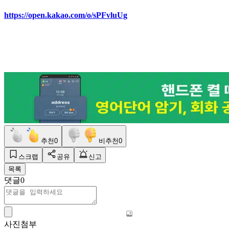
https://open.kakao.com/o/sPFvluUg
추천
0
비추천
0
스크랩
공유
신고
목록
댓글
0
사진첨부