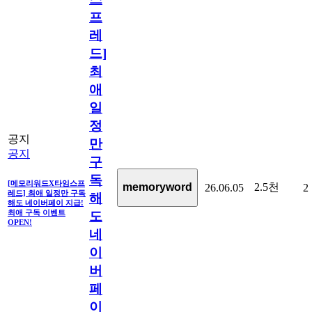
프
레
드]
최
애
일
정
공지
만
공지
구
독
[메모리워드X타임스프
2.5천
memoryword
26.06.05
2
레드] 최애 일정만 구독
해
해도 네이버페이 지급!
최애 구독 이벤트
도
OPEN!
네
이
버
페
이