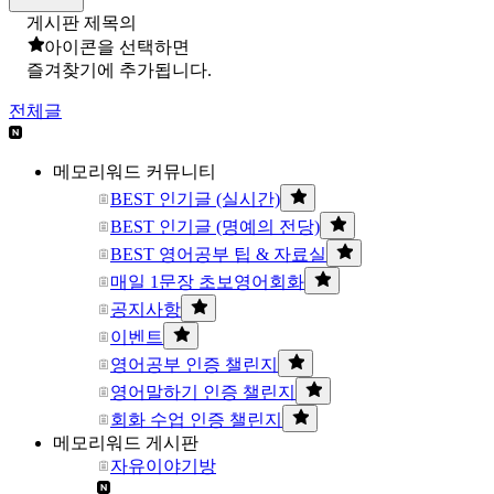
게시판 제목의
아이콘을 선택하면
즐겨찾기에 추가됩니다.
전체글
메모리워드 커뮤니티
BEST 인기글 (실시간)
BEST 인기글 (명예의 전당)
BEST 영어공부 팁 & 자료실
매일 1문장 초보영어회화
공지사항
이벤트
영어공부 인증 챌린지
영어말하기 인증 챌린지
회화 수업 인증 챌린지
메모리워드 게시판
자유이야기방