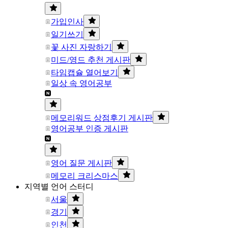
가입인사
일기쓰기
꽃 사진 자랑하기
미드/영드 추천 게시판
타임캡슐 열어보기
일상 속 영어공부
메모리워드 상점후기 게시판
영어공부 인증 게시판
영어 질문 게시판
메모리 크리스마스
지역별 언어 스터디
서울
경기
인천