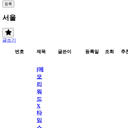
등록
서울
글쓰기
번호
제목
글쓴이
등록일
조회
추
[메
모
리
워
드
X
타
임
스