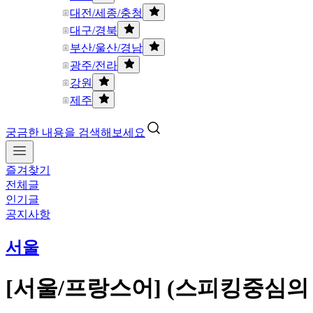
대전/세종/충청
대구/경북
부산/울산/경남
광주/전라
강원
제주
궁금한 내용을 검색해보세요
즐겨찾기
전체글
인기글
공지사항
서울
[서울/프랑스어] (스피킹중심의